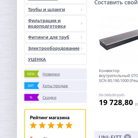
Составить свой
Трубы и шланги
Фильтрация и
водоподготовка
Фитинги для труб
Электрооборудование
УЦЕНКА
Конвектор
Новинки
NEW
внутрипольный ST
SCN 80.190.1000 (Ре
роликовая,
Хиты продаж
ХИТ
анодированный
56 368,00 руб.
алюминий)
Скидки
%
19 728,80
р
UNI-FITT
0