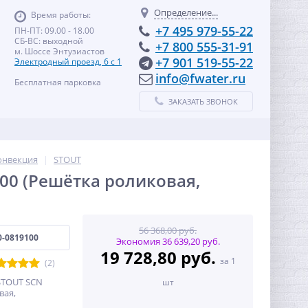
Определение...
Время работы:
+7 495 979-55-22
ПН-ПТ: 09.00 - 18.00
СБ-ВС: выходной
+7 800 555-31-91
м. Шоссе Энтузиастов
+7 901 519-55-22
Электродный проезд, 6 с 1
info@fwater.ru
Бесплатная парковка
ЗАКАЗАТЬ ЗВОНОК
онвекция
STOUT
00 (Решётка роликовая,
56 368,00 руб.
0-0819100
Экономия 36 639,20 руб.
19 728,80 руб.
за 1
(2)
STOUT SCN
шт
вая,