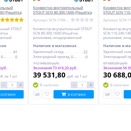
ольный
Конвектор внутрипольный
Конвектор вн
000 (Решётка
STOUT SCN 80.300.1600 (Решётка
STOUT SCN 110.
ованный
роликовая, анодированный
роликовая, ан
Артикул: SCN-1100-0830160
алюминий)
алюминий)
льный STOUT
Конвектор внутрипольный STOUT
Конвектор вну
шётка
SCN 80.300.1600 (Решётка
SCN 110.240.14
ванный
роликовая, анодированный
роликовая, ан
алюминий)
алюминий)
нах
Наличие в магазинах
Наличие в ма
41
Удаленный склад
22
Удаленный скл
Электродный проезд, 6с1
0
Электродный проезд, 6с1
0
112 948,00 руб.
87 680,00 руб.
руб.
Экономия 73 416,20 руб.
Экономия 56 99
39 531,80
30 688,
уб.
за 1 шт
руб.
за 1 шт
-
+
-
+
В наличии
В наличии
 КОРЗИНУ
В КОРЗИНУ