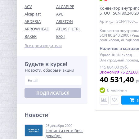
ACV
ALCAPIPE
Конвектор внутрип
STOUT SCN 80.240.2
Alcaplast
APE
роликовая, анодир
ARDERIA
ARISTON
Артикул: SCN-1100-0824200
алюминий)
ARROWHEAD
ATLAS FILTRI
Конвектор внутрипо
Футорка редукционная 1" x
SCN 80.240.2000 (Ре
BAKER
BAXI
1/2" НВ латунь UNI-FITT
роликовая, анодиро
алюминий)
Все производители
Наличие в магази
193,60
руб.
Удаленный склад
605,00 руб.
Будьте в курсе!
115 804,00 руб.
Новости, обзоры и акции
Экономия 75 272,60 
-68%
40 531,40
р
В наличии
ПОДПИСАТЬСЯ
В
Новости
26 декабря 2020
Кран шаровый с
Новинки сентября-
электроприводом Neptun
декабря
Profi 220В 1"1/4