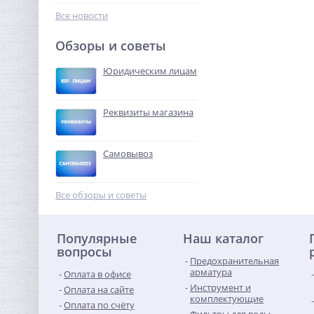
10 072,32
руб.
Все новости
31 476,00 руб.
Обзоры и советы
-68%
Юридическим лицам
Реквизиты магазина
Самовывоз
Система контроля
протечек Neptun Bugatti
Все обзоры и советы
ProW 1/2"
7 140,16
руб.
Популярные
Наш каталог
22 313,00 руб.
вопросы
Предохранительная
-68%
арматура
Оплата в офисе
Инструмент и
Оплата на сайте
комплектующие
Оплата по счёту