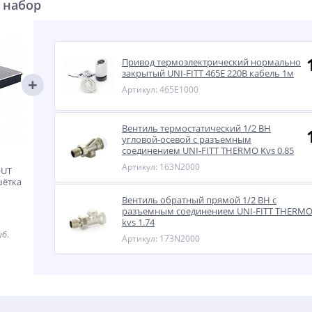
 набор
Привод термоэлектрический нормально
закрытый UNI-FITT 465E 220В кабель 1м
Артикул: 465E1000
Вентиль термостатический 1/2 ВН
угловой-осевой с разъемным
соединением UNI-FITT THERMO Kvs 0.85
Артикул: 163N2000
OUT
шётка
Вентиль обратный прямой 1/2 ВН с
разъемным соединением UNI-FITT THERM
kvs 1.74
уб.
Артикул: 173N2000