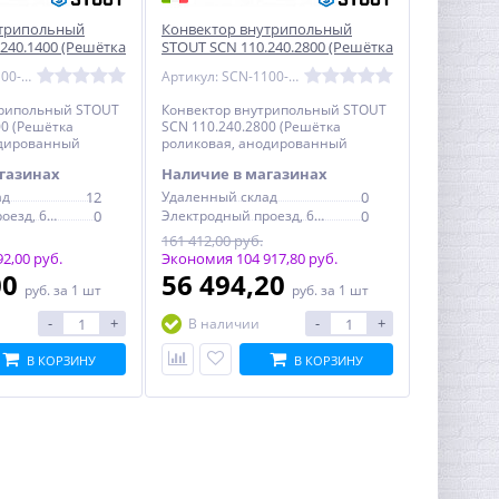
утрипольный
Конвектор внутрипольный
240.1400 (Решётка
STOUT SCN 110.240.2800 (Решётка
одированный
роликовая, анодированный
Артикул: SCN-1100-1124140
Артикул: SCN-1100-1124280
алюминий)
трипольный STOUT
Конвектор внутрипольный STOUT
00 (Решётка
SCN 110.240.2800 (Решётка
одированный
роликовая, анодированный
алюминий)
газинах
Наличие в магазинах
ад
12
Удаленный склад
0
Электродный проезд, 6с1
0
Электродный проезд, 6с1
0
161 412,00 руб.
2,00 руб.
Экономия 104 917,80 руб.
00
56 494,20
руб.
за 1 шт
руб.
за 1 шт
-
+
-
+
В наличии
В КОРЗИНУ
В КОРЗИНУ