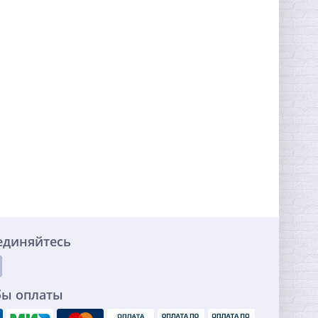
единяйтесь
бы оплаты