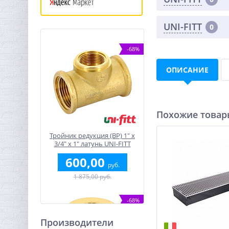
UNI-FITT
0
-68%
ОПИСАНИЕ
Похожие това
Тройник редукция (ВР) 1" x
3/4" x 1" латунь UNI-FITT
600,00
руб.
1 875,00 руб.
-68%
Производители