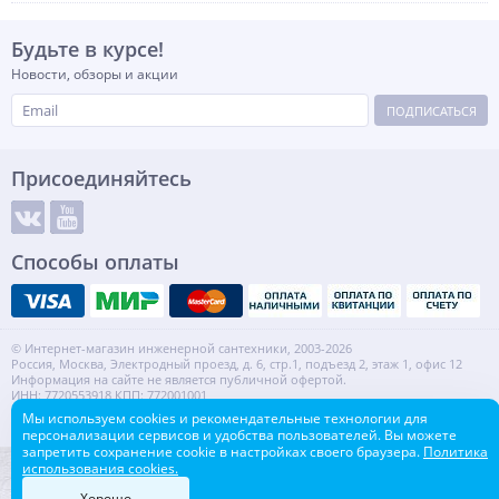
Будьте в курсе!
Новости, обзоры и акции
ПОДПИСАТЬСЯ
Присоединяйтесь
Способы оплаты
© Интернет-магазин инженерной сантехники, 2003-2026
Россия, Москва, Электродный проезд, д. 6, стр.1, подъезд 2, этаж 1, офис 12
Информация на сайте не является публичной офертой.
ИНН: 7720553918 КПП: 772001001
Контакты
Карта сайта
Мы используем cookies и рекомендательные технологии для
персонализации сервисов и удобства пользователей. Вы можете
запретить сохранение cookie в настройках своего браузера.
Политика
использования cookies.
Хорошо