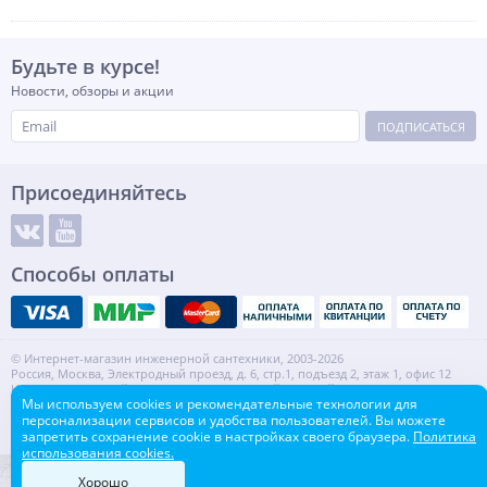
Будьте в курсе!
Новости, обзоры и акции
ПОДПИСАТЬСЯ
Присоединяйтесь
Способы оплаты
© Интернет-магазин инженерной сантехники, 2003-2026
Россия, Москва, Электродный проезд, д. 6, стр.1, подъезд 2, этаж 1, офис 12
Информация на сайте не является публичной офертой.
Мы используем cookies и рекомендательные технологии для
ИНН: 7720553918 КПП: 772001001
персонализации сервисов и удобства пользователей. Вы можете
Контакты
Карта сайта
запретить сохранение cookie в настройках своего браузера.
Политика
использования cookies.
Хорошо