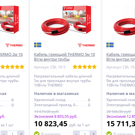
HERMO 2м 10
Кабель греющий THERMO 5м 10
Кабель греющ
Вт/м внутри трубы
Вт/м внутри т
Артикул: CBL 10-5
Артикул: CBL 10
ель длиной
Нагревательный кабель длиной
Нагревательны
утри трубы
5м для прокладки внутри трубы
9м для проклад
10Вт/м THERMO
10Вт/м THERMO
нах
Наличие в магазинах
Наличие в ма
6
Удаленный склад
6
Удаленный скл
Электродный проезд, 6с1
0
Электродный проезд, 6с1
0
19 679,00 руб.
28 566,00 руб.
уб.
Экономия 8 855,55 руб.
Экономия 12 85
10 823,45
15 711,
.
за 1 шт
руб.
за 1 шт
-
+
-
+
В наличии
В наличии