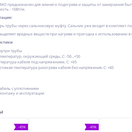
O предназначен для зимнего подогрева и защиты от замерзания быт
сть - 10Вт/м.
тация:
рь трубы через сальниковую муфту. Сальник уже входит в комплект по
выделяет вредных веществ при нагреве и пригодна к использованию в 
истики
нутри трубы
емператур, окружающей среды, С: -50...+50
ература кабеля под напряжением, С: +65
тимая температура разогрева кабеля без напряжения, С: +85
абель с уплотнением
монтажу и эксплуатации
ры
-45%
-45%