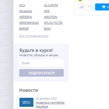
ACV
ALCAPIPE
В
Alcaplast
APE
ARDERIA
ARISTON
ARROWHEAD
ATLAS FILTRI
Муфта резьбовая 1"1/2 x
BAKER
BAXI
1"1/2 (ВР) никель UNI-FITT
Все производители
672,64
руб.
2 102,00 руб.
Будьте в курсе!
Новости, обзоры и акции
-68%
ПОДПИСАТЬСЯ
Новости
26 декабря 2020
Муфта редукция 3/4" x 1/2"
Новинки сентября-
(ВР) латунь UNI-FITT
декабря