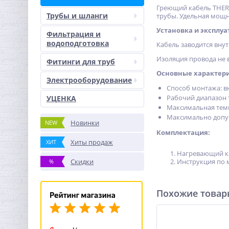
Греющий кабель THERM
Трубы и шланги
трубы. Удельная мощно
Установка и эксплуа
Фильтрация и
водоподготовка
Кабель заводится внут
Изоляция провода не 
Фитинги для труб
Основные характер
Электрооборудование
Способ монтажа: в
Рабочий диапазон т
УЦЕНКА
Максимальная темп
Максимально допус
Новинки
NEW
Комплектация:
Хиты продаж
ХИТ
Нагревающий к
Скидки
Инструкция по 
%
Похожие това