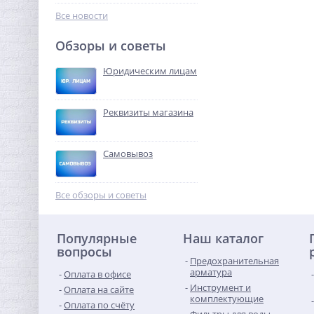
172,80
руб.
Все новости
540,00 руб.
Обзоры и советы
-68%
Юридическим лицам
Реквизиты магазина
Самовывоз
Переходник резьбовой
3/4" x 1/2" ВН никель UNI-
Все обзоры и советы
FITT
180,16
руб.
Популярные
Наш каталог
563,00 руб.
вопросы
Предохранительная
-68%
арматура
Оплата в офисе
Инструмент и
Оплата на сайте
комплектующие
Оплата по счёту