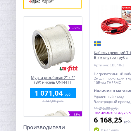
-68%
Кабель греющий T
Вт/м внутри трубы
Артикул: CBL 10-2
Нагревательный каб
Муфта резьбовая 2" x 2"
2м для прокладки вн
(ВР) никель UNI-FITT
10Вт/м THERMO
1 071,04
Наличие в магази
руб.
Удаленный склад
3 347,00 руб.
11 215,00 руб.
Экономия 5 046,75 р
-68%
6 168,25
руб
Производители
В наличии