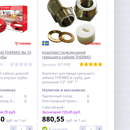
ий THERMO 9м 10
Комплект подключения
рубы
греющего кабеля THERMO
1/2"...1"
-9
Артикул: KIT PIPE
й кабель длиной
Комплект для ввода греющего
ки внутри трубы
кабеля THERMO в трубу, для
размеров 1/2" 3/4" 1"
газинах
Наличие в магазинах
ад
0
Удаленный склад
6
Электродный проезд, 6с1
0
Электродный проезд, 6с1
0
1 601,00 руб.
4,70 руб.
Экономия 720,45 руб.
30
880,55
руб.
за 1 шт
руб.
за 1 шт
-
+
-
+
В наличии