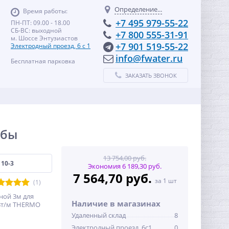
Определение...
Время работы:
+7 495 979-55-22
ПН-ПТ: 09.00 - 18.00
СБ-ВС: выходной
+7 800 555-31-91
м. Шоссе Энтузиастов
+7 901 519-55-22
Электродный проезд, 6 с 1
info@fwater.ru
Бесплатная парковка
ЗАКАЗАТЬ ЗВОНОК
убы
13 754,00 руб.
 10-3
Экономия 6 189,30 руб.
7 564,70 руб.
за 1 шт
(1)
ной 3м для
Наличие в магазинах
Вт/м THERMO
Удаленный склад
8
Электродный проезд, 6с1
0