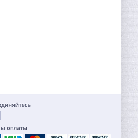
единяйтесь
бы оплаты