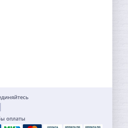
единяйтесь
бы оплаты