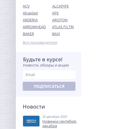
ACV
ALCAPIPE
Alcaplast
APE
ARDERIA
ARISTON
ARROWHEAD
ATLAS FILTRI
Система контроля
BAKER
BAXI
протечек Neptun Bugatti
Smart Tuya 1/2"
Все производители
37 018,88
руб.
115 684,00 руб.
Будьте в курсе!
Новости, обзоры и акции
-68%
ПОДПИСАТЬСЯ
Новости
26 декабря 2020
Ниппель редукция 1"1/2 x
Новинки сентября-
1"1/4 (НР) латунь UNI-FITT
декабря