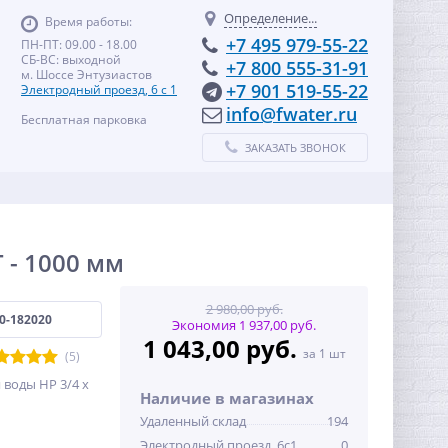
Определение...
Время работы:
+7 495 979-55-22
ПН-ПТ: 09.00 - 18.00
СБ-ВС: выходной
+7 800 555-31-91
м. Шоссе Энтузиастов
+7 901 519-55-22
Электродный проезд, 6 с 1
info@fwater.ru
Бесплатная парковка
ЗАКАЗАТЬ ЗВОНОК
 - 1000 мм
2 980,00 руб.
0-182020
Экономия 1 937,00 руб.
1 043,00 руб.
за 1 шт
(5)
 воды НР 3/4 х
Наличие в магазинах
Удаленный склад
194
Электродный проезд, 6с1
0