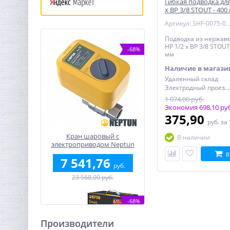
Гибкая подводка для
х ВР 3/8 STOUT - 400
Артикул: SHF-0075-081
Подводка из нержав
НР 1/2 х ВР 3/8 STOUT
-68%
мм
Наличие в магази
Удаленный склад
Электродный проезд, 6с1
1 074,00 руб.
Экономия 698,10 ру
375,90
руб.
за
Кран шаровый с
В наличии
электроприводом Neptun
Profi 12В 1/2"
В
7 541,76
руб.
23 568,00 руб.
-68%
Производители