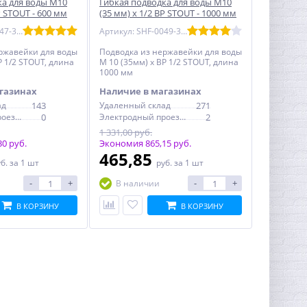
ка для воды M10
Гибкая подводка для воды M10
P STOUT - 600 мм
(35 мм) х 1/2 BP STOUT - 1000 мм
Артикул: SHF-0047-351015
Артикул: SHF-0049-351015
ржавейки для воды
Подводка из нержавейки для воды
Р 1/2 STOUT, длина
M 10 (35мм) х ВР 1/2 STOUT, длина
1000 мм
газинах
Наличие в магазинах
ад
143
Удаленный склад
271
Электродный проезд, 6с1
0
Электродный проезд, 6с1
2
1 331,00 руб.
0 руб.
Экономия 865,15 руб.
465,85
уб.
за 1 шт
руб.
за 1 шт
-
+
-
+
В наличии
В КОРЗИНУ
В КОРЗИНУ