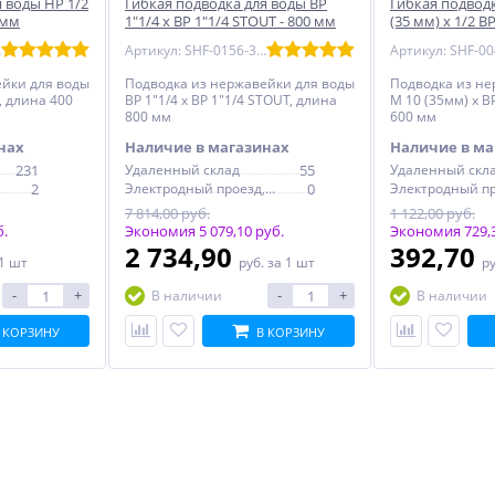
 воды НР 1/2
Гибкая подводка для воды ВР
Гибкая подвод
 мм
1"1/4 х ВР 1"1/4 STOUT - 800 мм
(35 мм) х 1/2 B
510
Артикул: SHF-0156-323232
ейки для воды
Подводка из нержавейки для воды
Подводка из не
, длина 400
ВР 1"1/4 х ВР 1"1/4 STOUT, длина
M 10 (35мм) х В
800 мм
600 мм
нах
Наличие в магазинах
Наличие в ма
231
Удаленный склад
55
Удаленный скл
2
Электродный проезд, 6с1
0
7 814,00 руб.
1 122,00 руб.
б.
Экономия 5 079,10 руб.
Экономия 729,3
2 734,90
392,70
 1 шт
руб.
за 1 шт
р
-
+
-
+
В наличии
В наличии
 КОРЗИНУ
В КОРЗИНУ