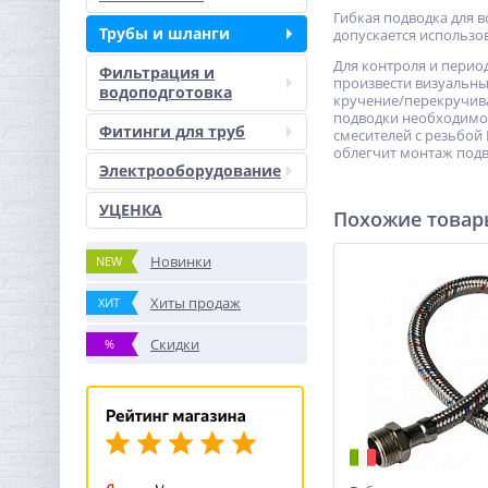
Гибкая подводка для 
Трубы и шланги
допускается использо
Для контроля и перио
Фильтрация и
произвести визуальны
водоподготовка
кручение/перекручива
подводки необходимо 
Фитинги для труб
смесителей с резьбой
облегчит монтаж подв
Электрооборудование
УЦЕНКА
Похожие това
Новинки
NEW
Хиты продаж
ХИТ
Скидки
%