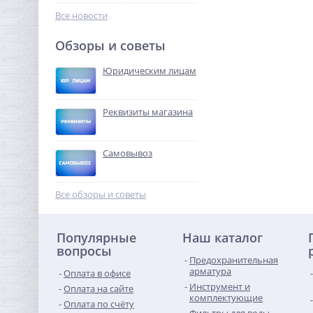
646,08
руб.
Все новости
2 019,00 руб.
Обзоры и советы
-68%
Юридическим лицам
Реквизиты магазина
Самовывоз
Кран шаровый с
электроприводом
Все обзоры и советы
BugattiPro 220В 1"1/2
16 325,12
руб.
Популярные
Наш каталог
51 016,00 руб.
вопросы
Предохранительная
-68%
арматура
Оплата в офисе
Инструмент и
Оплата на сайте
комплектующие
Оплата по счёту