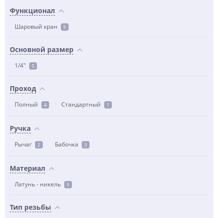
Функционал
Шаровый кран
5
Основной размер
1/4"
5
Проход
Полный
Стандартный
4
1
Ручка
Рычаг
Бабочка
2
3
Материал
Латунь - никель
5
Тип резьбы