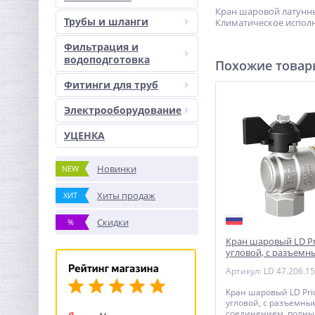
Кран шаровой латунны
Трубы и шланги
Климатическое исполне
Фильтрация и
водоподготовка
Похожие това
Фитинги для труб
Электрооборудование
УЦЕНКА
Новинки
NEW
Хиты продаж
ХИТ
Скидки
%
Кран шаровый LD Pr
угловой, с разъемн
соединением, полн
Артикул: LD 47.206.15
бабочка
Кран шаровый LD Prid
угловой, с разъемны
соединением, полны