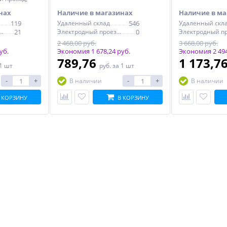
нах
Наличие в магазинах
Наличие в ма
119
Удаленный склад
546
Удаленный скл
дный проезд, 6с1
21
Электродный проезд, 6с1
0
2 468,00 руб.
3 668,00 руб.
уб.
Экономия 1 678,24 руб.
Экономия 2 494
789,76
1 173,7
 1 шт
руб.
за 1 шт
-
+
-
+
В наличии
В наличии
 КОРЗИНУ
В КОРЗИНУ