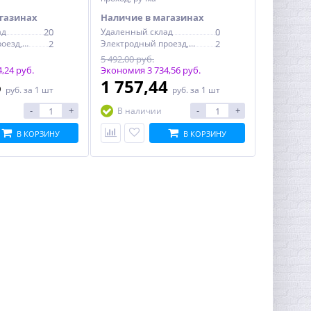
газинах
Наличие в магазинах
ад
20
Удаленный склад
0
Электродный проезд, 6с1
2
Электродный проезд, 6с1
2
5 492,00 руб.
,24 руб.
Экономия 3 734,56 руб.
6
1 757,44
руб.
за 1 шт
руб.
за 1 шт
-
+
-
+
В наличии
В КОРЗИНУ
В КОРЗИНУ