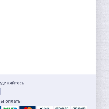
единяйтесь
бы оплаты