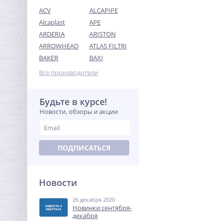
ACV
ALCAPIPE
Alcaplast
APE
ARDERIA
ARISTON
ARROWHEAD
ATLAS FILTRI
Модуль Neptun Smart+
BAKER
BAXI
TUYA для удаленного
управления
Все производители
19 410,56
руб.
60 658,00 руб.
Будьте в курсе!
Новости, обзоры и акции
-68%
ПОДПИСАТЬСЯ
Новости
26 декабря 2020
Переходник резьбовой
Новинки сентября-
1"1/2 x 1" ВН латунь UNI-
декабря
FITT