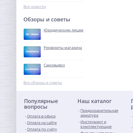
526,40
руб.
Все новости
1 645,00 руб.
Обзоры и советы
-68%
Юридическим лицам
Реквизиты магазина
Самовывоз
Система контроля
протечек Neptun Bugatti
Все обзоры и советы
Smart Tuya 1/2"
37 018,88
руб.
Популярные
Наш каталог
115 684,00 руб.
вопросы
Предохранительная
-68%
арматура
Оплата в офисе
Инструмент и
Оплата на сайте
комплектующие
Оплата по счёту