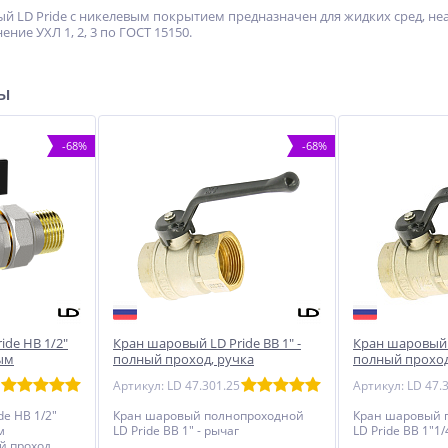
й LD Pride с никелевым покрытием предназначен для жидких сред, неа
ние УХЛ 1, 2, 3 по ГОСТ 15150.
ры
-68%
-68%
ide НВ 1/2"
Кран шаровый LD Pride ВВ 1" -
Кран шаровый L
ым
полный проход, ручка
полный проход
ый проход,
Артикул: LD 47.301.25
Артикул: LD 47.
e НВ 1/2"
Кран шаровый полнопроходной
Кран шаровый 
м
LD Pride ВВ 1" - рычаг
LD Pride ВВ 1"1/
й проход,