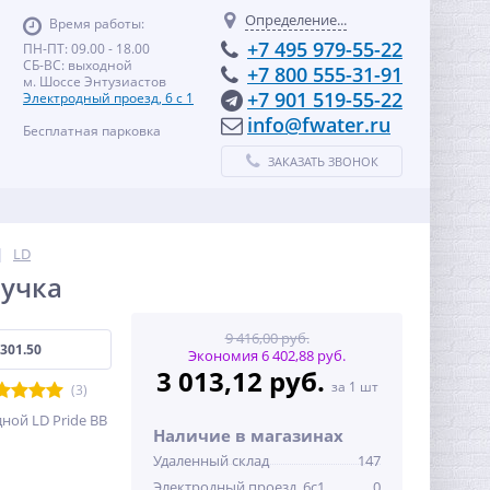
Определение...
Время работы:
+7 495 979-55-22
ПН-ПТ: 09.00 - 18.00
СБ-ВС: выходной
+7 800 555-31-91
м. Шоссе Энтузиастов
+7 901 519-55-22
Электродный проезд, 6 с 1
info@fwater.ru
Бесплатная парковка
ЗАКАЗАТЬ ЗВОНОК
LD
ручка
9 416,00 руб.
301.50
Экономия 6 402,88 руб.
3 013,12 руб.
за 1 шт
(3)
ой LD Pride ВВ
Наличие в магазинах
Удаленный склад
147
Электродный проезд, 6с1
0