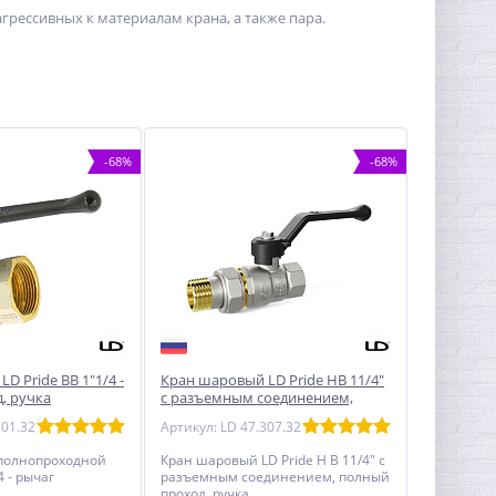
грессивных к материалам крана, а также пара.
-68%
-68%
D Pride ВВ 1"1/4 -
Кран шаровый LD Pride НВ 11/4"
, ручка
с разъемным соединением,
полный проход, ручка
301.32
Артикул: LD 47.307.32
полнопроходной
Кран шаровый LD Pride Н В 11/4" с
4 - рычаг
разъемным соединением, полный
проход, ручка