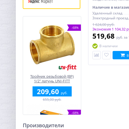
бабочка
Наличие в магази
Удаленный склад
Электро
1 624,00 руб.
-68%
Экономия 1 104,32 р
519,68
руб.
за
В наличии
В
Тройник резьбовой (ВР)
1/2" латунь UNI-FITT
209,60
руб.
655,00 руб.
-68%
Производители