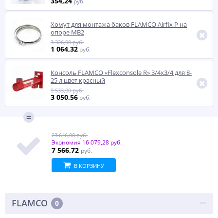
354,24
руб.
Хомут для монтажа баков FLAMCO Airfix P на
опоре MB2
3 326,00 руб.
1 064,32
руб.
Консоль FLAMCO «Flexconsole R» 3/4x3/4 для 8-
25 л цвет красный
9 533,00 руб.
3 050,56
руб.
23 646,00 руб.
Экономия
16 079,28 руб.
7 566,72
руб.
В КОРЗИНУ
FLAMCO
0