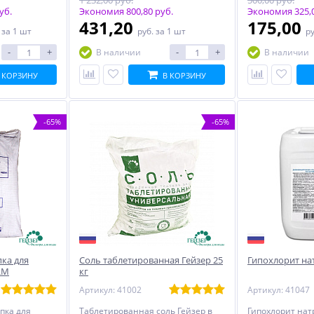
1 232,00 руб.
500,00 руб.
уб.
Экономия 800,80 руб.
Экономия 325,0
431,20
175,00
.
за 1 шт
руб.
за 1 шт
р
-
+
-
+
В наличии
В наличии
 КОРЗИНУ
В КОРЗИНУ
-65%
-65%
ка для
Соль таблетированная Гейзер 25
Гипохлорит нат
RM
кг
Артикул: 41002
Артикул: 41047
пка для
Таблетированная соль Гейзер в
Гипохлорит натр