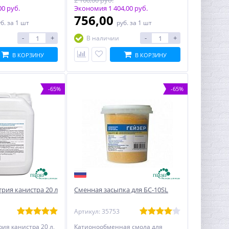
2 160,00 руб.
0 руб.
Экономия 1 404,00 руб.
756,00
уб.
за 1 шт
руб.
за 1 шт
-
+
-
+
В наличии
В КОРЗИНУ
В КОРЗИНУ
-65%
-65%
рия канистра 20 л
Сменная засыпка для БС-10SL
Артикул: 35753
ия канистра 20 л,
Катионообменная смола для