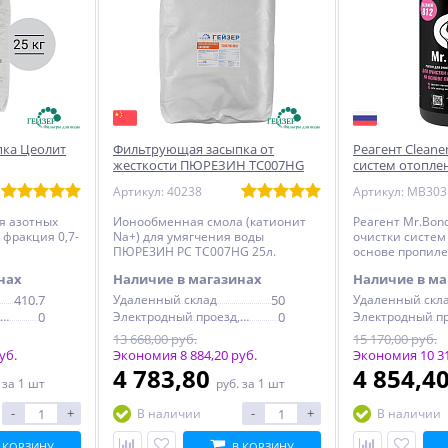
ка Цеолит
Фильтрующая засыпка от
Реагент Cleane
жесткости ПЮРЕЗИН TC007HG
систем отопле
25л
пропиленглико
Артикул: 40238
я азотных
Ионообменная смола (катионит
Реагент Mr.Bond
фракция 0,7-
Na+) для умягчения воды
очистки систем
ПЮРЕЗИН РС TC007HG 25л.
основе пропил
нах
Наличие в магазинах
Наличие в ма
410.7
Удаленный склад
50
Удаленный скл
Электродный проезд, 6с1
0
Электродный проезд, 6с1
0
13 668,00 руб.
15 170,00 руб.
уб.
Экономия 8 884,20 руб.
Экономия 10 31
4 783,80
4 854,4
.
за 1 шт
руб.
за 1 шт
-
+
-
+
В наличии
В наличии
 КОРЗИНУ
В КОРЗИНУ