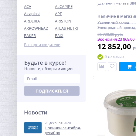
удаления железа BIR
ACV
ALCAPIPE
Alcaplast
APE
Наличие в магази
ARDERIA
ARISTON
Удаленный склад
ARROWHEAD
ATLAS FILTRI
Клапан
36 720,00 руб.
BAKER
BAXI
предохранительный 1/2
Экономия 23 868,00 
x3/4х1/4 ROMMER для
12 852,00
Все производители
635,20
р
отопления с вых. под
руб.
манометр 3 бар
В наличии
1 985,00 руб.
Будьте в курсе!
В
Новости, обзоры и акции
-68%
ПОДПИСАТЬСЯ
Новости
26 декабря 2020
Футорка редукционная
Новинки сентября-
1/2" x 3/8" НВ латунь UNI-
декабря
FITT