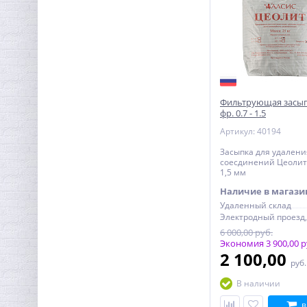
Муфта резьбовая 1"1/2 x
1"1/2 (ВР) никель UNI-FITT
Фильтрующая засып
672,64
руб.
фр. 0.7 - 1.5
2 102,00 руб.
Артикул: 40194
Засыпка для удалени
соесдинений Цеолит 
1,5 мм
Наличие в магази
Удаленный склад
6 000,00 руб.
Экономия 3 900,00 р
2 100,00
руб
В наличии
В