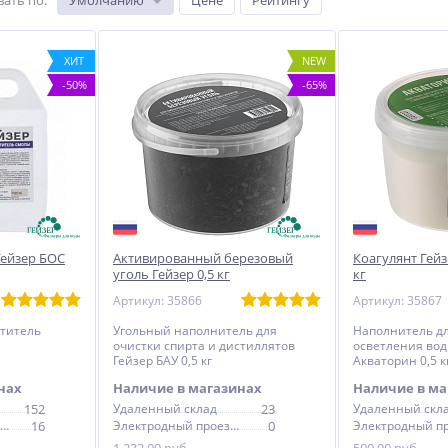
вать по
:
Умолчанию
Цене
Рейтингу
ХИТ
NEW
-50%
-65%
Гейзер БОС
Активированный березовый
Коагулянт Гейз
уголь Гейзер 0,5 кг
кг
Артикул: 35866
Артикул: 35867
титель
Угольный наполнитель для
Наполнитель дл
очистки спирта и дистиллятов
осветления вод
Гейзер БАУ 0,5 кг
Акваторин 0,5 к
нах
Наличие в магазинах
Наличие в ма
152
Удаленный склад
23
Удаленный скл
Электродный проезд, 6с1
16
Электродный проезд, 6с1
0