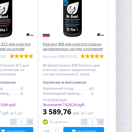
r 812 для очистки
Реагент 808 для очистки сильно
ния на основе
загрязненных систем отопления
ля Mr.Bond
Mr.Bond Cleaner, 1 литр
Артикул: MB3031824010
Артикул: MB3031808001
 Cleaner 812 для
Mr.Bond Cleaner 808 Реагент для
 отопления на
очистки сильно загрязненных
енгликоля
систем отопления (1 литр)
газинах
Наличие в магазинах
ад
0
Удаленный склад
63
Электродный проезд, 6с1
0
Электродный проезд, 6с1
0
11 218,00 руб.
5,60 руб.
Экономия 7 628,24 руб.
0
3 589,76
руб.
за 1 шт
руб.
за 1 шт
-
+
-
+
В наличии
В КОРЗИНУ
В КОРЗИНУ