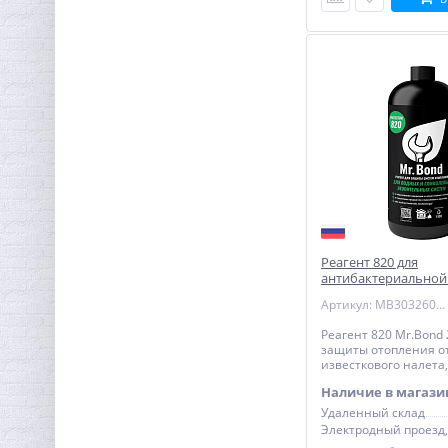
Реагент 820 для
антибактериальной
систем отопления M
Артикул: MB3032609001
литр
Реагент 820 Mr.Bond 
защиты отопления от
известкового налета
ржавчины, 1 литр
Наличие в магази
Удаленный склад