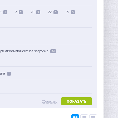
6
2
20
22
25
1
7
3
3
9
ультикомпонентная загрузка
24
ция
1
ПОКАЗАТЬ
Сбросить