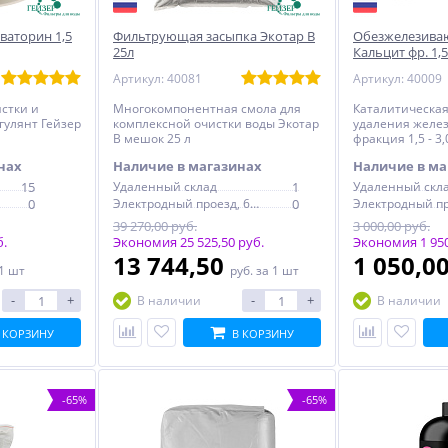
ваторин 1,5
Фильтрующая засыпка Экотар B
Обезжелезива
25л
Кальцит фр. 1,5 
Артикул: 40081
Артикул: 40009
стки и
Многокомпонентная смола для
Каталитическая
гулянт Гейзер
комплексной очистки воды Экотар
удаления желез
В мешок 25 л
фракция 1,5 - 3,
нах
Наличие в магазинах
Наличие в ма
15
Удаленный склад
1
Удаленный скл
0
Электродный проезд, 6с1
0
39 270,00 руб.
3 000,00 руб.
б.
Экономия 25 525,50 руб.
Экономия 1 950
13 744,50
1 050,0
 1 шт
руб.
за 1 шт
-
+
-
+
В наличии
В наличии
 КОРЗИНУ
В КОРЗИНУ
-65%
-65%