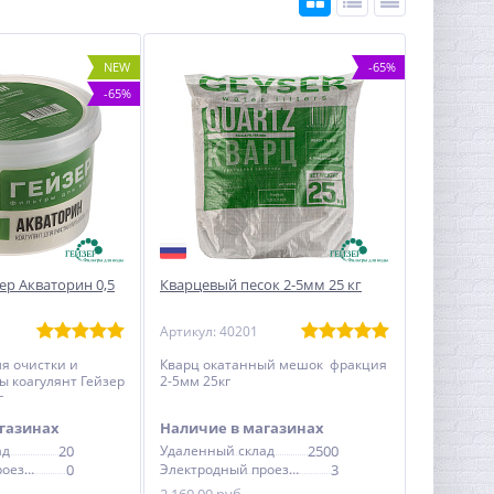
NEW
-65%
-65%
ер Акваторин 0,5
Кварцевый песок 2-5мм 25 кг
Артикул: 40201
я очистки и
Кварц окатанный мешок фракция
ы коагулянт Гейзер
2-5мм 25кг
г
газинах
Наличие в магазинах
ад
20
Удаленный склад
2500
Электродный проезд, 6с1
0
Электродный проезд, 6с1
3