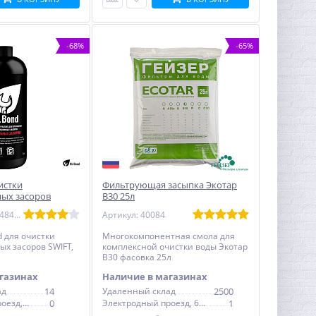
-68%
-65%
истки
Фильтрующая засыпка Экотар
ых засоров
B30 25л
Mr.Bond
Артикул: MB30348480011
Артикул: 40084
d для очистки
Многокомпонентная смола для
х засоров SWIFT,
комплексной очистки воды Экотар
B30 фасовка 25л
газинах
Наличие в магазинах
ад
14
Удаленный склад
2500
Электродный проезд, 6с1
0
Электродный проезд, 6с1
1