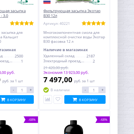
ющая засыпка
Фильтрующая засыпка Экотар
- 3.0
B30 12л
Артикул: 40221
 засыпка для
Многокомпонентная смола для
а Кальцит
комплексной очистки воды Экотар
0
B30 фасовка 12 л
газинах
Наличие в магазинах
ад
2500
Удаленный склад
2187
Электродный проезд, 6с1
1
Электродный проезд, 6с1
2
21 420,00 руб.
,00 руб.
Экономия 13 923,00 руб.
0
7 497,00
руб.
за 1 шт
руб.
за 1 шт
-
+
-
+
В наличии
В КОРЗИНУ
В КОРЗИНУ
-68%
-68%