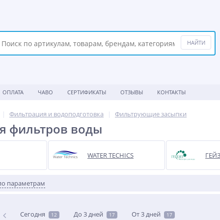
ОПЛАТА
ЧАВО
СЕРТИФИКАТЫ
ОТЗЫВЫ
КОНТАКТЫ
Фильтрация и водоподготовка
Фильтрующие засыпки
я фильтров воды
WATER TECHICS
ГЕЙ
по параметрам
Сегодня
До 3 дней
От 3 дней
12
17
17