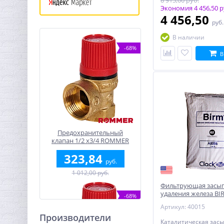
8 913,00 руб.
Экономия 4 456,50 р
4 456,50
руб
В наличии
-68%
В
Предохранительный
клапан 1/2 x3/4 ROMMER
для отопления 2,5 бар
323,84
руб.
1 012,00 руб.
Фильтрующая засып
удаления железа BI
-68%
Артикул: 40015
Производители
Каталитическая засы