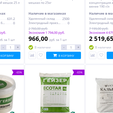
M мешок 25 л
мешках по 25кг
концентрация а
менее 190 г/л
нах
Наличие в магазинах
Наличие в ма
631.2
Удаленный склад
2500
Удаленный скл
Электродный проезд, 6с1
0
Электродный проезд, 6с1
0
2 760,00 руб.
7 199,00 руб.
руб.
Экономия 1 794,00 руб.
Экономия 4 679
966,00
2 519,6
уб.
за 1 шт
руб.
за 1 шт
-
+
-
+
В наличии
В наличии
 КОРЗИНУ
В КОРЗИНУ
-65%
-65%