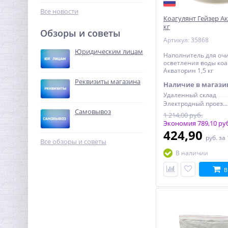
85,44
руб.
Все новости
Коагулянт Гейзер Ак
267,00 руб.
кг
Обзоры и советы
Артикул: 35868
-68%
Юридическим лицам
Наполнитель для очи
осветления воды коа
Акваторин 1,5 кг
Реквизиты магазина
Наличие в магази
Удаленный склад
Электродный проезд, 6с1
Самовывоз
1 214,00 руб.
Экономия 789,10 ру
Переходник резьбовой 1"
424,90
руб.
за
х 3/4" ВН латунь UNI-FITT
Все обзоры и советы
В наличии
195,84
руб.
В
612,00 руб.
-68%