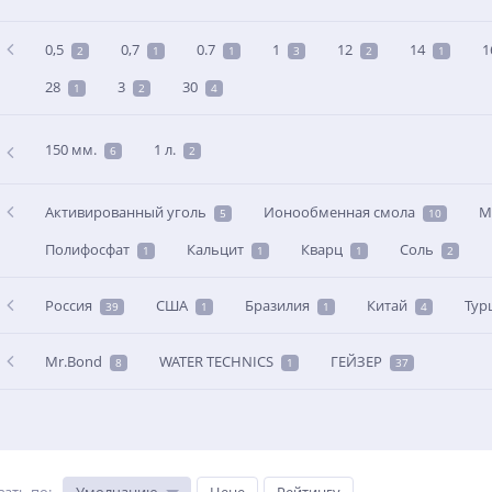
0,5
0,7
0.7
1
12
14
1
2
1
1
3
2
1
28
3
30
1
2
4
150 мм.
1 л.
6
2
Активированный уголь
Ионообменная смола
М
5
10
Полифосфат
Кальцит
Кварц
Соль
1
1
1
2
Россия
США
Бразилия
Китай
Тур
39
1
1
4
Mr.Bond
WATER TECHNICS
ГЕЙЗЕР
8
1
37