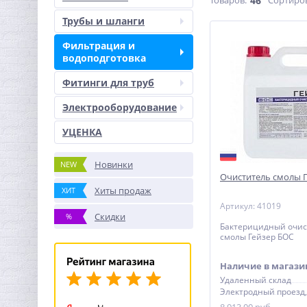
Товаров:
46
Сортиро
Трубы и шланги
Фильтрация и
водоподготовка
Фитинги для труб
Электрооборудование
УЦЕНКА
Новинки
NEW
Очиститель смолы 
Хиты продаж
ХИТ
Артикул: 41019
Скидки
%
Бактерицидный очис
смолы Гейзер БОС
Наличие в магази
Удаленный склад