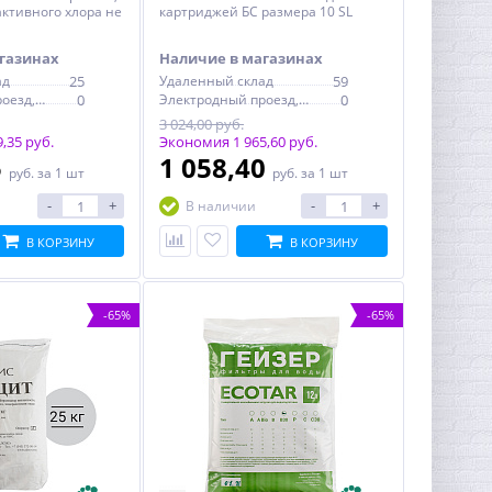
ктивного хлора не
картриджей БС размера 10 SL
газинах
Наличие в магазинах
ад
25
Удаленный склад
59
Электродный проезд, 6с1
0
Электродный проезд, 6с1
0
3 024,00 руб.
,35 руб.
Экономия 1 965,60 руб.
5
1 058,40
руб.
за 1 шт
руб.
за 1 шт
-
+
-
+
В наличии
В КОРЗИНУ
В КОРЗИНУ
-65%
-65%