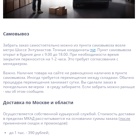
Самовывоз
Забрать заказ самостоятельно можно из пункта самовывоза возле
метро Шоссе Энтузиастов. Точные координаты
тут
. Пункт самовывоза
открыт в будние дни с 9.00 до 18.00. При необходимости время
закрытия переносится на 1-2 часа. Это требует согласования с
менеджером.
Важно. Наличие товара на сайте не равноценно наличию в пункте
самовывоза. Иногда требуется перемещение между складами. Обычно
процедура перемещения занимает сутки. Вы сделали заказ в
понедельник вечером - в среду забираете. Если забрать можно раньше
- мы об этом сообщим.
Доставка по Москве и области
Осуществляется собственной курьерской службой. Стоимость доставки
в пределах МКАД рассчитывается на основании суммы заказа (
после
применения скидок и промокодов):
до 1 тыс. - 390 рублей;