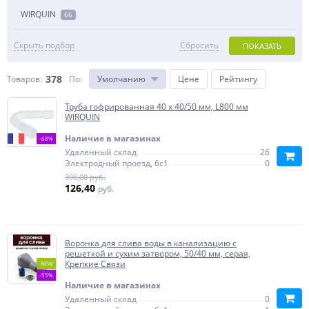
WIRQUIN
66
Скрыть подбор
Сбросить
ПОКАЗАТЬ
378
Товаров:
По
:
Умолчанию
Цене
Рейтингу
Труба гофрированная 40 х 40/50 мм, L800 мм
WIRQUIN
Наличие в магазинах
-68%
Удаленный склад
26
Электродный проезд, 6с1
0
395,00 руб.
126,40
руб.
Воронка для слива воды в канализацию с
решеткой и сухим затвором, 50/40 мм, серая,
Крепкие Связи
NEW
-55%
Наличие в магазинах
Удаленный склад
0