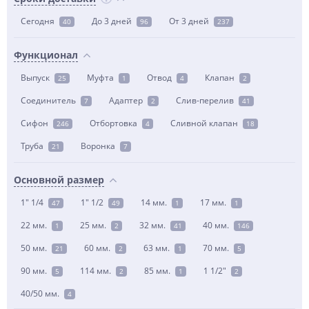
Сегодня
До 3 дней
От 3 дней
40
96
237
Функционал
Выпуск
Муфта
Отвод
Клапан
25
1
4
2
Соединитель
Адаптер
Слив-перелив
7
2
41
Сифон
Отбортовка
Сливной клапан
246
4
18
Труба
Воронка
21
7
Основной размер
1" 1/4
1" 1/2
14 мм.
17 мм.
47
49
1
1
22 мм.
25 мм.
32 мм.
40 мм.
1
2
41
146
50 мм.
60 мм.
63 мм.
70 мм.
21
2
1
5
90 мм.
114 мм.
85 мм.
1 1/2"
5
2
1
2
40/50 мм.
4