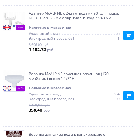
Адаптер McALPINE с 2-мя отводами 90° для подкл.
БТ 10-13/20-23 мм с обр. клап. выход 32/40 мм
Наличие в магазинах
-68%
Удаленный склад
0
Электродный проезд, 6с1
1
3 696,00 руб.
1 182,72
руб.
Воронка McALPINE приемная овальная (170
ммх85 мм) выход 1 1/2" Н
Наличие в магазинах
-68%
Удаленный склад
364
Электродный проезд, 6с1
0
1 120,00 руб.
358,40
руб.
Воронка для слива воды в канализацию с