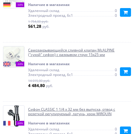
Наличие в магазинах
-68%
Удаленный склад
0
Электродный проезд, 6с1
0
1 754,00 руб.
561,28
руб.
Самозакрывающийся сливной клапан McALPINE
("сухой" сифон) с разрывом струи 15х25 мм
Наличие в магазинах
-68%
Удаленный склад
0
Электродный проезд, 6с1
0
14 015,00 руб.
4 484,80
руб.
Сифон CLASSIC 1 1/4 x 32 мм без выпуска, отвод с
розеткой регулируемый, латунь, хром WIRQUIN
Наличие в магазинах
-68%
Удаленный склад
0
Электродный проезд, 6с1
0