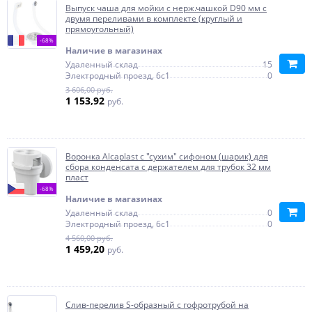
Выпуск чаша для мойки с нерж.чашкой D90 мм с
двумя переливами в комплекте (круглый и
прямоугольный)
-68%
Наличие в магазинах
Удаленный склад
15
Электродный проезд, 6с1
0
3 606,00 руб.
1 153,92
руб.
Воронка Alcaplast с "сухим" сифоном (шарик) для
сбора конденсата с держателем для трубок 32 мм
пласт
-68%
Наличие в магазинах
Удаленный склад
0
Электродный проезд, 6с1
0
4 560,00 руб.
1 459,20
руб.
Слив-перелив S-образный с гофротрубой на