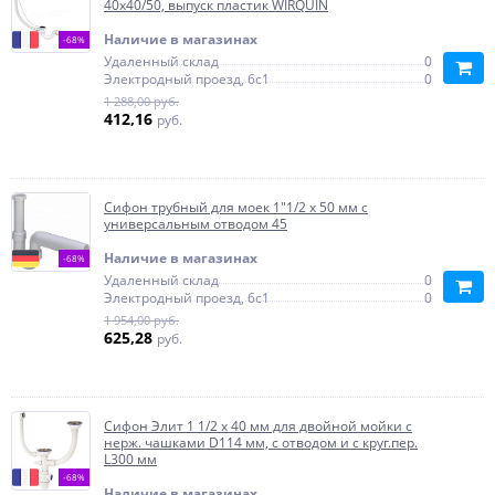
40x40/50, выпуск пластик WIRQUIN
Наличие в магазинах
-68%
Удаленный склад
0
Электродный проезд, 6с1
0
1 288,00 руб.
412,16
руб.
Сифон трубный для моек 1"1/2 х 50 мм с
универсальным отводом 45
Наличие в магазинах
-68%
Удаленный склад
0
Электродный проезд, 6с1
0
1 954,00 руб.
625,28
руб.
Сифон Элит 1 1/2 х 40 мм для двойной мойки с
нерж. чашками D114 мм, с отводом и с круг.пер.
L300 мм
-68%
Наличие в магазинах