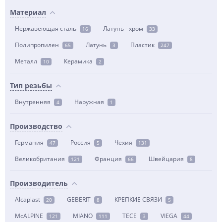
Материал
Нержавеющая сталь
Латунь - хром
16
33
Полипропилен
Латунь
Пластик
65
3
247
Металл
Керамика
10
2
Тип резьбы
Внутренняя
Наружная
4
1
Производство
Германия
Россия
Чехия
47
5
131
Великобритания
Франция
Швейцария
121
66
8
Производитель
Alcaplast
GEBERIT
КРЕПКИЕ СВЯЗИ
20
8
5
McALPINE
MIANO
TECE
VIEGA
121
111
3
44