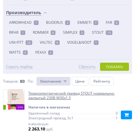
Производитель
ARROWHEAD
BUDERUS
EMMETI
FAR
1
2
7
6
RIFAR
ROMMER
SIMPLEX
STOUT
1
8
3
10
UNI-FITT
VALTEC
VOGEL&NOOT
26
8
1
WATTS
РЕХАУ
5
2
Скрыть подбор
Сбросить
ПОКАЗАТЬ
80
Товаров:
По
:
Умолчанию
Цене
Рейтингу
Термоэлектрический привод STOUT нормально-
закрытый 230В M30x1.5
Наличие в магазинах
-65%
Удаленный склад
0
Электродный проезд, 6с1
1
6 466,00 руб.
2 263,10
руб.