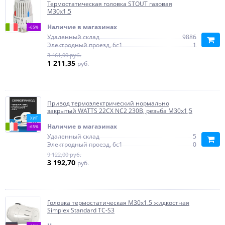
Термостатическая головка STOUT газовая
M30x1.5
Наличие в магазинах
-65%
Удаленный склад
9886
Электродный проезд, 6с1
1
3 461,00 руб.
1 211,35
руб.
Привод термоэлектрический нормально
закрытый WATTS 22CX NC2 230В, резьба М30х1,5
ХИТ
Наличие в магазинах
-65%
Удаленный склад
5
Электродный проезд, 6с1
0
9 122,00 руб.
3 192,70
руб.
Головка термостатическая M30х1.5 жидкостная
Simplex Standard TC-S3