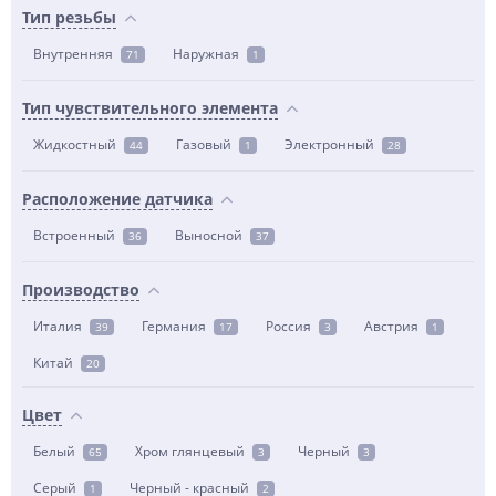
Тип резьбы
Внутренняя
Наружная
71
1
Тип чувствительного элемента
Жидкостный
Газовый
Электронный
44
1
28
Расположение датчика
Встроенный
Выносной
36
37
Производство
Италия
Германия
Россия
Австрия
39
17
3
1
Китай
20
Цвет
Белый
Хром глянцевый
Черный
65
3
3
Серый
Черный - красный
1
2