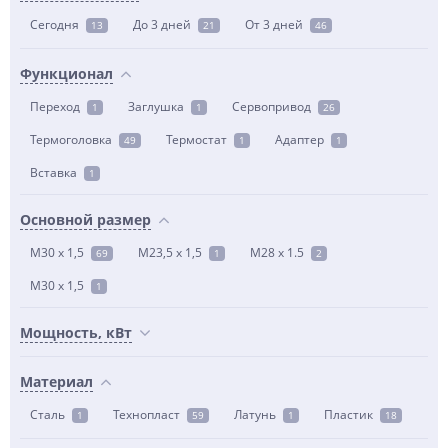
Сегодня
До 3 дней
От 3 дней
13
21
46
Функционал
Переход
Заглушка
Сервопривод
1
1
26
Термоголовка
Термостат
Адаптер
49
1
1
Вставка
1
Основной размер
M30 х 1,5
M23,5 x 1,5
M28 x 1.5
69
1
2
М30 х 1,5
1
Мощность, кВт
Материал
Сталь
Технопласт
Латунь
Пластик
1
59
1
18