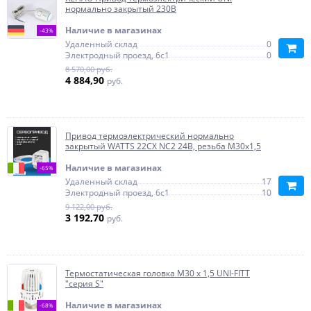
нормально закрытый 230В
Наличие в магазинах
-43%
Удаленный склад
0
Электродный проезд, 6с1
0
8 570,00 руб.
4 884,90
руб.
Привод термоэлектрический нормально
закрытый WATTS 22CX NC2 24В, резьба М30х1,5
Наличие в магазинах
-65%
Удаленный склад
17
Электродный проезд, 6с1
10
9 122,00 руб.
3 192,70
руб.
Термостатическая головка M30 х 1,5 UNI-FITT
"серия S"
Наличие в магазинах
-68%