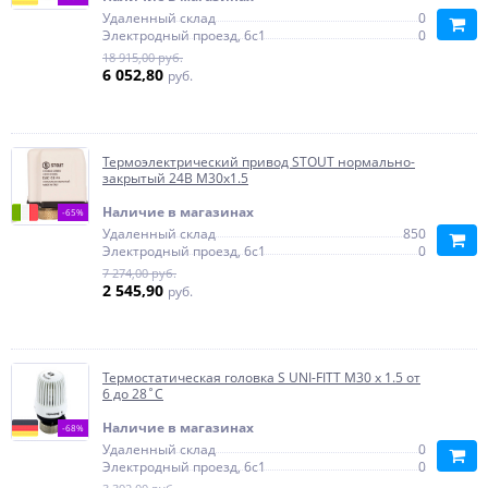
Удаленный склад
0
Электродный проезд, 6с1
0
18 915,00 руб.
6 052,80
руб.
Термоэлектрический привод STOUT нормально-
закрытый 24В M30x1.5
Наличие в магазинах
-65%
Удаленный склад
850
Электродный проезд, 6с1
0
7 274,00 руб.
2 545,90
руб.
Термостатическая головка S UNI-FITT М30 х 1.5 от
6 до 28˚C
Наличие в магазинах
-68%
Удаленный склад
0
Электродный проезд, 6с1
0