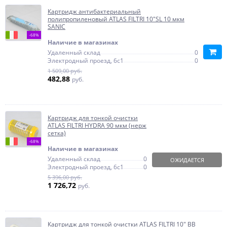
Картридж антибактериальный
полипропиленовый ATLAS FILTRI 10"SL 10 мкм
SANIC
-68%
Наличие в магазинах
Удаленный склад
0
Электродный проезд, 6с1
0
1 509,00 руб.
482,88
руб.
Картридж для тонкой очистки
ATLAS FILTRI HYDRA 90 мкм (нерж
сетка)
-68%
Наличие в магазинах
Удаленный склад
0
ОЖИДАЕТСЯ
Электродный проезд, 6с1
0
5 396,00 руб.
1 726,72
руб.
Картридж для тонкой очистки ATLAS FILTRI 10" BB