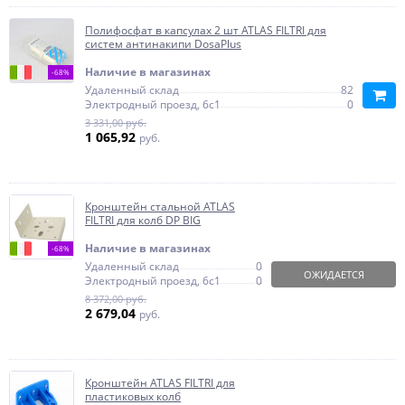
Полифосфат в капсулах 2 шт ATLAS FILTRI для
систем антинакипи DosaPlus
Наличие в магазинах
-68%
Удаленный склад
82
Электродный проезд, 6с1
0
3 331,00 руб.
1 065,92
руб.
Кронштейн стальной ATLAS
FILTRI для колб DP BIG
Наличие в магазинах
-68%
Удаленный склад
0
ОЖИДАЕТСЯ
Электродный проезд, 6с1
0
8 372,00 руб.
2 679,04
руб.
Кронштейн ATLAS FILTRI для
пластиковых колб