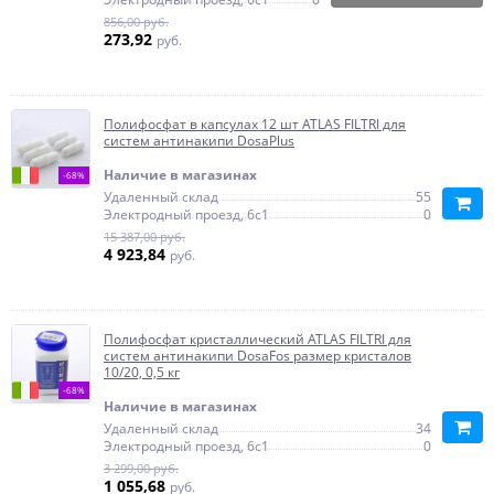
856,00 руб.
273,92
руб.
Полифосфат в капсулах 12 шт ATLAS FILTRI для
систем антинакипи DosaPlus
Наличие в магазинах
-68%
Удаленный склад
55
Электродный проезд, 6с1
0
15 387,00 руб.
4 923,84
руб.
Полифосфат кристаллический ATLAS FILTRI для
систем антинакипи DosaFos размер кристалов
10/20, 0,5 кг
-68%
Наличие в магазинах
Удаленный склад
34
Электродный проезд, 6с1
0
3 299,00 руб.
1 055,68
руб.