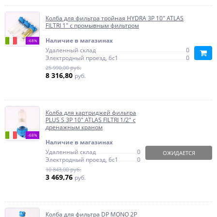
Колба для фильтра тройная HYDRA 3P 10" ATLAS
FILTRI 1" с промывным фильтром
Наличие в магазинах
-68%
Удаленный склад
0
Электродный проезд, 6с1
0
25 990,00 руб.
8 316,80
руб.
Колба для картриджей фильтра
PLUS S 3P 10" ATLAS FILTRI 1/2" с
дренажным краном
-68%
Наличие в магазинах
Удаленный склад
0
ОЖИДАЕТСЯ
Электродный проезд, 6с1
0
10 843,00 руб.
3 469,76
руб.
Колба для фильтра DP MONO 2P