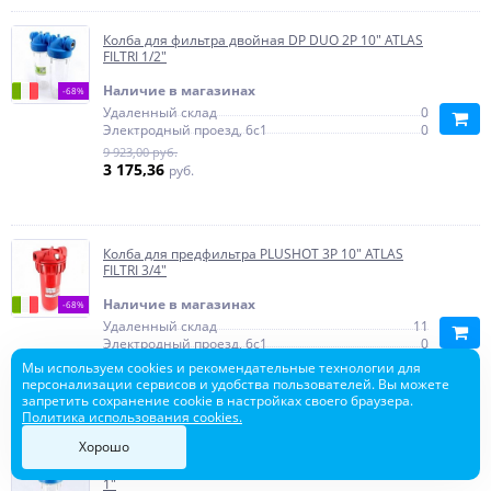
Колба для фильтра двойная DP DUO 2P 10" ATLAS
FILTRI 1/2"
Наличие в магазинах
-68%
Удаленный склад
0
Электродный проезд, 6с1
0
9 923,00 руб.
3 175,36
руб.
Колба для предфильтра PLUSHOT 3P 10" ATLAS
FILTRI 3/4"
Наличие в магазинах
-68%
Удаленный склад
11
Электродный проезд, 6с1
0
17 710,00 руб.
Мы используем cookies и рекомендательные технологии для
5 667,20
персонализации сервисов и удобства пользователей. Вы можете
руб.
запретить сохранение cookie в настройках своего браузера.
Политика использования cookies.
Хорошо
Колба для фильтра DP MONO 2P 10" ATLAS FILTRI
1"