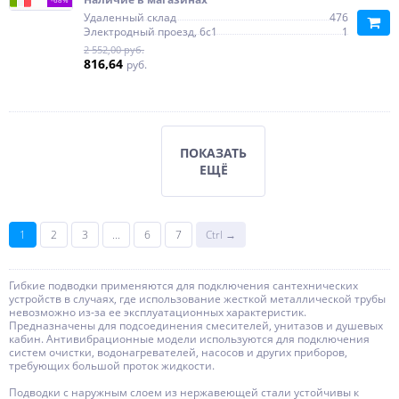
Удаленный склад
476
Электродный проезд, 6с1
1
2 552,00 руб.
816,64
руб.
ПОКАЗАТЬ
ЕЩЁ
1
2
3
...
6
7
Ctrl →
Гибкие подводки применяются для подключения сантехнических
устройств в случаях, где использование жесткой металлической трубы
невозможно из-за ее эксплуатационных характеристик.
Предназначены для подсоединения смесителей, унитазов и душевых
кабин. Антивибрационные модели используются для подключения
систем очистки, водонагревателей, насосов и других приборов,
требующих большой проток жидкости.
Подводки с наружным слоем из нержавеющей стали устойчивы к