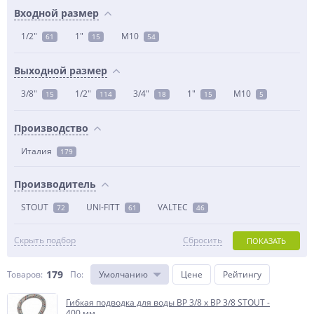
Входной размер
1/2"
1"
М10
61
15
54
Выходной размер
3/8"
1/2"
3/4"
1"
М10
15
114
18
15
5
Производство
Италия
179
Производитель
STOUT
UNI-FITT
VALTEC
72
61
46
Скрыть подбор
Сбросить
ПОКАЗАТЬ
179
Товаров:
По
:
Умолчанию
Цене
Рейтингу
Гибкая подводка для воды ВР 3/8 х ВР 3/8 STOUT -
400 мм