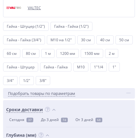
VALTEC
Гайка - Штуцер (1/2")
Гайка - Гайка (1/2")
Гайка - Гайка (3/4")
М10 на 1/2"
30 см
40 см
50 см
60 см
80 см
1 м
1200 мм
1500 мм
2 м
Гайка - Штуцер
Гайка - Гайка
М10
1"1/4
1"
3/4"
1/2"
3/8"
Подобрать товары по параметрам
Сроки доставки
Сегодня
До 3 дней
От 3 дней
37
74
68
Глубина (мм)