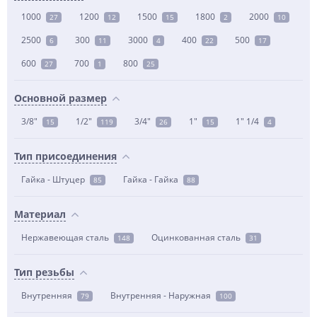
1000
1200
1500
1800
2000
27
12
15
2
10
2500
300
3000
400
500
6
11
4
22
17
600
700
800
27
1
25
Основной размер
3/8"
1/2"
3/4"
1"
1" 1/4
15
119
26
15
4
Тип присоединения
Гайка - Штуцер
Гайка - Гайка
85
88
Материал
Нержавеющая сталь
Оцинкованная сталь
148
31
Тип резьбы
Внутренняя
Внутренняя - Наружная
79
100