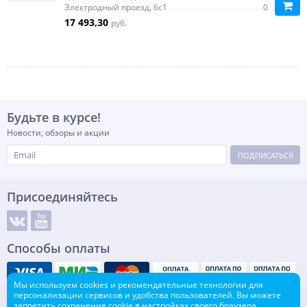
Электродный проезд, 6с1
0
17 493,30
руб.
Будьте в курсе!
Новости, обзоры и акции
ПОДПИСАТЬСЯ
Присоединяйтесь
Способы оплаты
Мы используем cookies и рекомендательные технологии для
персонализации сервисов и удобства пользователей. Вы можете
© Интернет-магазин инженерной сантехники, 2003-2026
запретить сохранение cookie в настройках своего браузера.