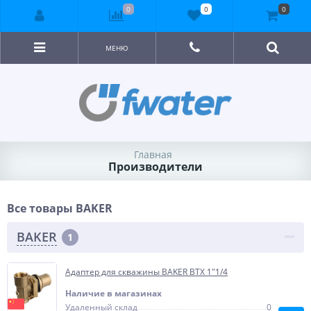
0
0
0
МЕНЮ
Главная
Производители
Все товары BAKER
BAKER
1
Адаптер для скважины BAKER BTX 1"1/4
Наличие в магазинах
Удаленный склад
0