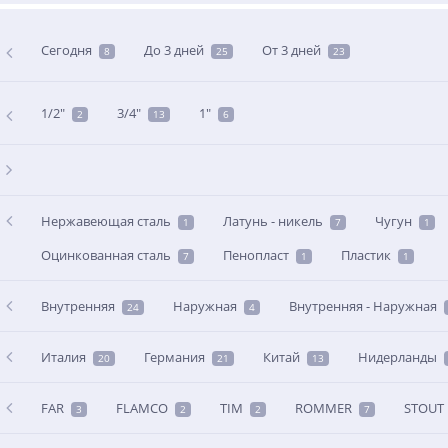
Сегодня
До 3 дней
От 3 дней
8
25
23
1/2"
3/4"
1"
2
13
6
Нержавеющая сталь
Латунь - никель
Чугун
1
7
1
Оцинкованная сталь
Пенопласт
Пластик
7
1
1
Внутренняя
Наружная
Внутренняя - Наружная
24
4
Италия
Германия
Китай
Нидерланды
20
21
13
FAR
FLAMCO
TIM
ROMMER
STOUT
3
2
2
7