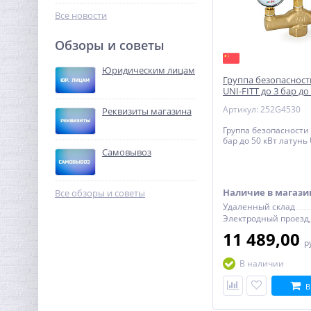
448,96
руб.
Все новости
1 403,00 руб.
Обзоры и советы
-68%
Юридическим лицам
Группа безопасност
UNI-FITT до 3 бар до
латунь
Артикул: 252G4530
Реквизиты магазина
Группа безопасности 
бар до 50 кВт латунь 
Самовывоз
Кран шаровый с
электроприводом
Наличие в магази
Все обзоры и советы
BugattiPro 12В 3/4"
Удаленный склад
9 323,52
руб.
11 489,00
29 136,00 руб.
р
В наличии
-68%
В