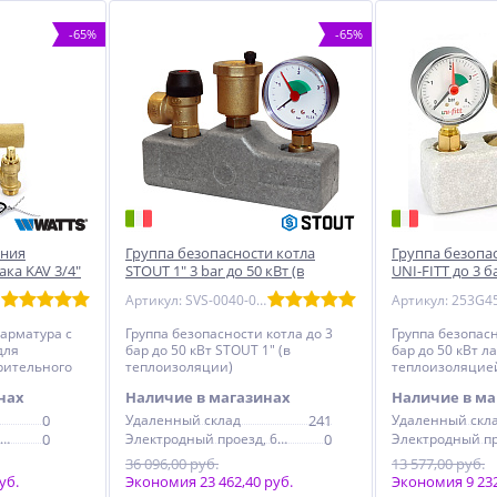
-65%
-65%
ения
Группа безопасности котла
Группа безопа
ка KAV 3/4"
STOUT 1" 3 bar до 50 кВт (в
UNI-FITT до 3 б
теплоизоляции)
латунь с тепл
Артикул: SVS-0040-055032
Артикул: 253G4
арматура с
Группа безопасности котла до 3
Группа безопасн
для
бар до 50 кВт STOUT 1" (в
бар до 50 кВт ла
рительного
теплоизоляции)
теплоизоляцие
нах
Наличие в магазинах
Наличие в ма
0
Удаленный склад
241
Удаленный скл
Электродный проезд, 6с1
0
Электродный проезд, 6с1
0
36 096,00 руб.
13 577,00 руб.
уб.
Экономия 23 462,40 руб.
Экономия 9 232