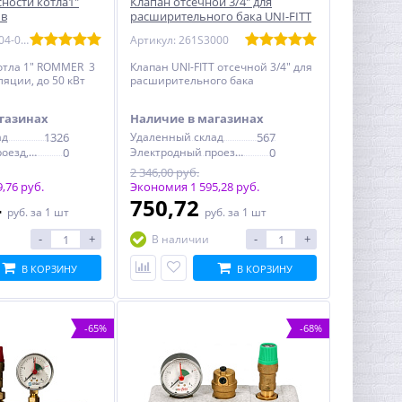
ности котла1"
Клапан отсечной 3/4" для
 в
расширительного бака UNI-FITT
до 50 кВт
Артикул: RVS-0004-055025
Артикул: 261S3000
отла 1" ROMMER 3
Клапан UNI-FITT отсечной 3/4" для
яции, до 50 кВт
расширительного бака
газинах
Наличие в магазинах
ад
1326
Удаленный склад
567
Электродный проезд, 6с1
0
Электродный проезд, 6с1
0
2 346,00 руб.
,76 руб.
Экономия 1 595,28 руб.
4
750,72
руб.
за 1 шт
руб.
за 1 шт
-
+
-
+
В наличии
В КОРЗИНУ
В КОРЗИНУ
-65%
-68%