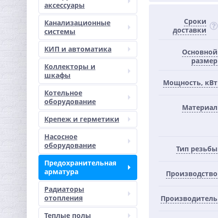
аксессуары
Сроки
Канализационные
доставки
системы
КИП и автоматика
Основной
размер
Коллекторы и
шкафы
Мощность, кВт
Котельное
оборудование
Материал
Крепеж и герметики
Насосное
оборудование
Тип резьбы
Предохранительная
арматура
Производство
Радиаторы
отопления
Производитель
Теплые полы