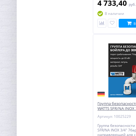
4 733,40
руб
В наличии
В
Группа безопасност
WATTS SFR/NA INOX 3
Артикул: 10025229
Группа безопасности
SFR/NA INOX 3/4" 7бар
направляющей для с