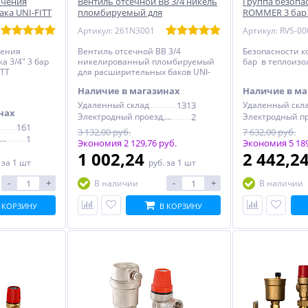
ючения
Вентиль отсечной ВВ 3/4 никель
Группа безопас
ка UNI-FITT
пломбируемый для
ROMMER 3 бар
таль
расширительных баков UNI-FITT
теплоизоляции,
Артикул: 261N3001
чения
Вентиль отсечной ВВ 3/4
Безопасности к
а 3/4" 3 бар
никелированный пломбируемый
бар в теплоизол
ITT
для расширительных баков UNI-
FITT
Наличие в магазинах
Наличие в ма
Удаленный склад
1313
Удаленный скл
нах
Электродный проезд, 6с1
2
161
3 132,00 руб.
7 632,00 руб.
Электродный проезд, 6с1
1
Экономия 2 129,76 руб.
Экономия 5 189
1 002,24
2 442,2
.
за 1 шт
руб.
за 1 шт
-
+
-
+
В наличии
В наличии
 КОРЗИНУ
В КОРЗИНУ