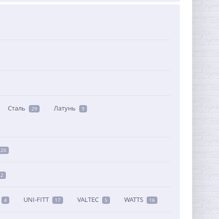
Сталь
Латунь
29
9
20
2
UNI-FITT
VALTEC
WATTS
4
17
5
16