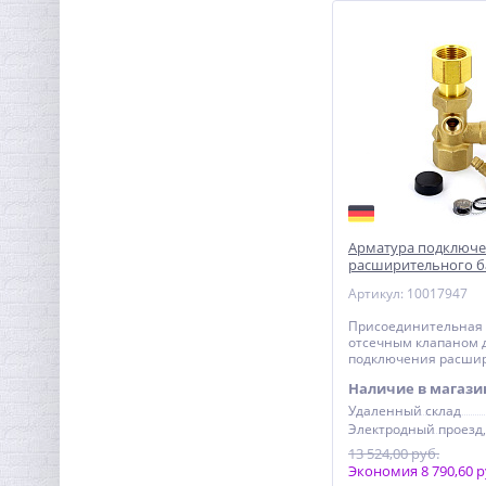
Муфта резьбовая 1/2" x
1/2" (ВР) латунь UNI-FITT
131,20
руб.
410,00 руб.
Арматура подключ
расширительного ба
Артикул: 10017947
Присоединительная 
отсечным клапаном 
подключения расши
бака KAV 3/4"
Наличие в магази
Удаленный склад
13 524,00 руб.
Экономия 8 790,60 р