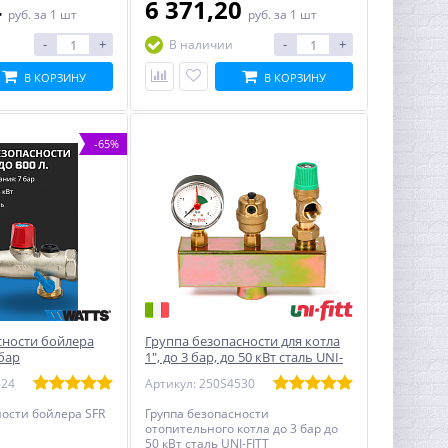
4
6 371,20
руб.
за 1 шт
руб.
за 1 шт
-
+
-
+
В наличии
В КОРЗИНУ
В КОРЗИНУ
-65%
сности бойлера
Группа безопасности для котла
 бар
1", до 3 бар, до 50 кВт сталь UNI-
FITT
624
Артикул: 250S4530
ности бойлера SFR
Группа безопасности
отопительного котла до 3 бар до
50 кВт сталь UNI-FITT