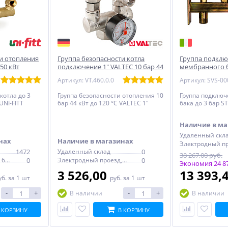
и отопления
Группа безопасности котла
Группа подкл
 50 кВт
подключение 1" VALTEС 10 бар 44
мембранного б
кВт
бар
Артикул: VT.460.0.0
котла до 3
Группа безопасности отопления 10
Группа подклю
UNI-FITT
бар 44 кВт до 120 °С VALTEC 1"
бака до 3 бар S
Наличие в ма
Удаленный скл
нах
Наличие в магазинах
1472
Удаленный склад
0
38 267,00 руб.
Электродный проезд, 6с1
0
Электродный проезд, 6с1
0
Экономия 24 87
3 526,00
13 393,
уб.
за 1 шт
руб.
за 1 шт
-
+
-
+
В наличии
В наличии
 КОРЗИНУ
В КОРЗИНУ