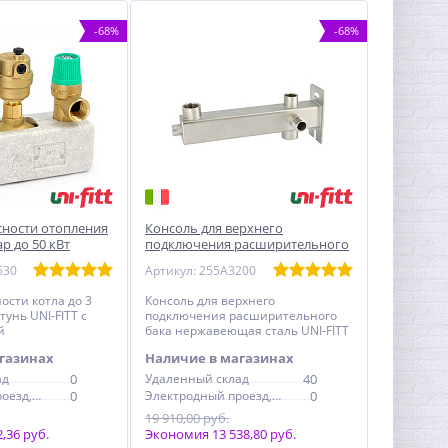
-68%
-68%
сности отопления
Консоль для верхнего
ар до 50 кВт
подключения расширительного
оизоляцией
бака UNI-FITT
530
Артикул: 255A3200
ости котла до 3
Консоль для верхнего
тунь UNI-FITT с
подключения расширительного
й
бака нержавеющая сталь UNI-FITT
газинах
Наличие в магазинах
ад
0
Удаленный склад
40
Электродный проезд, 6с1
0
Электродный проезд, 6с1
0
19 910,00 руб.
,36 руб.
Экономия 13 538,80 руб.