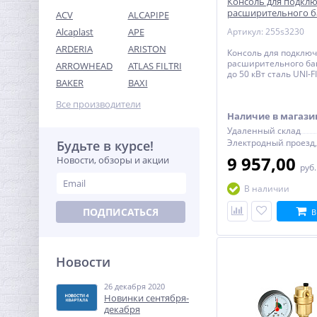
Консоль для подкл
расширительного ба
ACV
ALCAPIPE
до 3 бар до 50 кВт с
Alcaplast
APE
Артикул: 255s3230
ARDERIA
ARISTON
Консоль для подклю
расширительного бак
ARROWHEAD
ATLAS FILTRI
до 50 кВт сталь UNI-F
Предохранительный
BAKER
BAXI
клапан 1/2 x3/4 ROMMER
для систем водоснабжения
Все производители
323,84
8 бар
Наличие в магази
руб.
Удаленный склад
1 012,00 руб.
Будьте в курсе!
9 957,00
Новости, обзоры и акции
руб
-68%
В наличии
ПОДПИСАТЬСЯ
В
Новости
26 декабря 2020
Ниппель резьбовой 1"1/4 x
Новинки сентября-
1"1/4 (НР) никель UNI-FITT
декабря