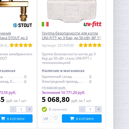
ючения
Группа безопасности для котла
ака STOUT до 3
UNI-FITT до 3 бар, до 50 кВт, ВР 1",
стальная в теплоизоляции
Артикул: SVS-0006-013020
Артикул: 251A4530
чения мембранного
Группа безопасности котла до 3
TOUT
бар до 50 кВт сталь UNI-FITT с
теплоизоляцией
газинах
Наличие в магазинах
ад
0
Удаленный склад
0
Электродный проезд, 6с1
0
Электродный проезд, 6с1
0
15 840,00 руб.
3,55 руб.
Экономия 10 771,20 руб.
45
5 068,80
руб.
за 1 шт
руб.
за 1 шт
-
+
-
+
В наличии
В КОРЗИНУ
В КОРЗИНУ