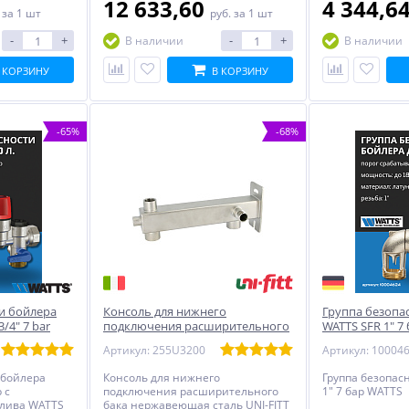
12 633,60
4 344,6
.
за 1 шт
руб.
за 1 шт
-
+
-
+
В наличии
В наличии
 КОРЗИНУ
В КОРЗИНУ
-65%
-68%
и бойлера
Консоль для нижнего
Группа безопа
/4" 7 bar
подключения расширительного
WATTS SFR 1" 7
бака UNI-FITT
Артикул: 255U3200
Артикул: 10004
 бойлера
Консоль для нижнего
Группа безопас
 с
подключения расширительного
1" 7 бар WATTS
лива WATTS
бака нержавеющая сталь UNI-FITT