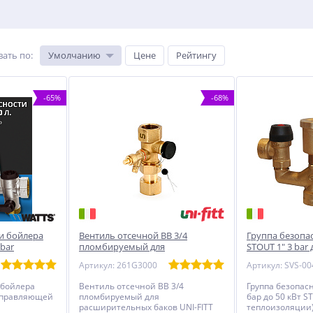
вать по
:
Умолчанию
Цене
Рейтингу
-65%
-68%
и бойлера
Вентиль отсечной ВВ 3/4
Группа безопа
 bar
пломбируемый для
STOUT 1" 3 bar 
расширительных баков UNI-FITT
Артикул: 261G3000
 бойлера
Вентиль отсечной ВВ 3/4
Группа безопасн
направляющей
пломбируемый для
бар до 50 кВт S
расширительных баков UNI-FITT
теплоизоляции