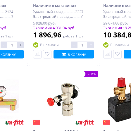
нах
Наличие в магазинах
Наличие в ма
2124
Удаленный склад
2227
Удаленный скл
Электродный проезд, 6с1
3
Электродный проезд, 6с1
0
5 928,00 руб.
29 671,00 руб.
руб.
Экономия 4 031,04 руб.
Экономия 19 28
1 896,96
10 384,
.
за 1 шт
руб.
за 1 шт
-
+
-
+
В наличии
В наличии
 КОРЗИНУ
В КОРЗИНУ
-68%