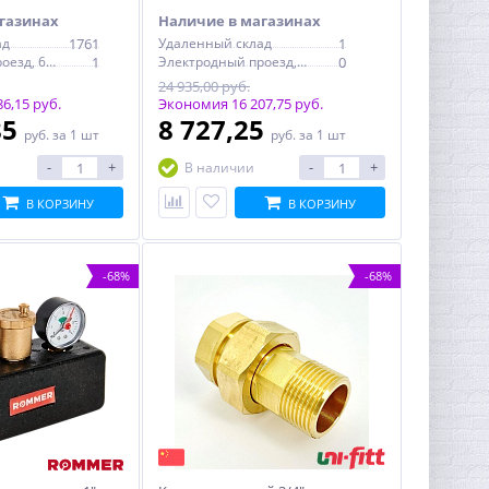
газинах
Наличие в магазинах
ад
1761
Удаленный склад
1
Электродный проезд, 6с1
1
Электродный проезд, 6с1
0
24 935,00 руб.
6,15 руб.
Экономия 16 207,75 руб.
85
8 727,25
руб.
за 1 шт
руб.
за 1 шт
-
+
-
+
В наличии
В КОРЗИНУ
В КОРЗИНУ
-68%
-68%