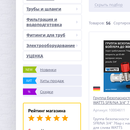
Скрыть подбор
Трубы и шланги
Фильтрация и
Товаров:
56
Сортиро
водоподготовка
Фитинги для труб
Электрооборудование
УЦЕНКА
Новинки
NEW
Хиты продаж
ХИТ
Скидки
%
Группа безопасност
WATTS SFR/NA 3/4" 7
Артикул: 10004611
Группа безопасности
SFR/NA 3/4" 7бар с 
для слива WATTS