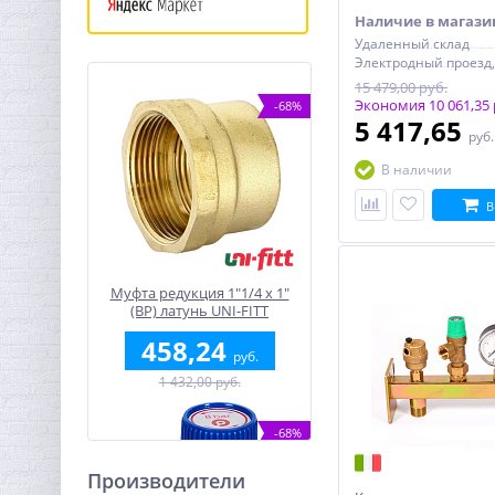
Наличие в магази
Удаленный склад
15 479,00 руб.
Экономия 10 061,35 
-68%
5 417,65
руб
В наличии
В
Муфта редукция 1"1/4 x 1"
(ВР) латунь UNI-FITT
458,24
руб.
1 432,00 руб.
-68%
Производители