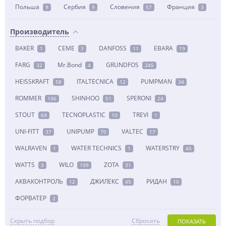
Польша
Сербия
Словения
Франция
9
9
57
3
Производитель
BAKER
CEME
DANFOSS
EBARA
1
3
11
19
FARG
Mr.Bond
GRUNDFOS
32
4
245
HEISSKRAFT
ITALTECNICA
PUMPMAN
58
12
34
ROMMER
SHINHOO
SPERONI
106
51
24
STOUT
TECNOPLASTIC
TREVI
69
10
1
UNI-FITT
UNIPUMP
VALTEC
37
70
17
WALRAVEN
WATER TECHNICS
WATERSTRY
1
1
45
WATTS
WILO
ZOTA
3
109
31
АКВАКОНТРОЛЬ
ДЖИЛЕКС
РИДАН
12
45
10
ФОРВАТЕР
2
Скрыть подбор
Сбросить
ПОКАЗАТЬ