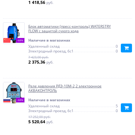
1 418,56
руб.
Блок автоматики (пресс-контроль) WATERSTRY
FLOW с защитой сухого хода
Наличие в магазинах
-68%
Удаленный склад
0
Электродный проезд, 6с1
0
7 423,00 руб.
2 375,36
руб.
Реле давления РДЭ-10М-2,2 электронное
АКВАКОНТРОЛЬ
Наличие в магазинах
-68%
Удаленный склад
5
Электродный проезд, 6с1
0
17 252,00 руб.
5 520,64
руб.