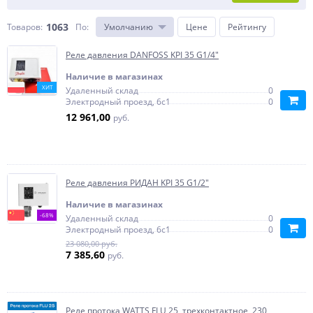
1063
Товаров:
По
:
Умолчанию
Цене
Рейтингу
Реле давления DANFOSS KPI 35 G1/4"
Наличие в магазинах
ХИТ
Удаленный склад
0
Электродный проезд, 6с1
0
12 961,00
руб.
Реле давления РИДАН KPI 35 G1/2"
Наличие в магазинах
-68%
Удаленный склад
0
Электродный проезд, 6с1
0
23 080,00 руб.
7 385,60
руб.
Реле протока WATTS FLU 25, трехконтактное, 230