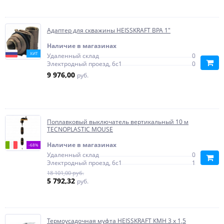
Адаптер для скважины HEISSKRAFT BPA 1"
Наличие в магазинах
ХИТ
Удаленный склад
0
Электродный проезд, 6с1
0
9 976,00
руб.
Поплавковый выключатель вертикальный 10 м
TECNOPLASTIC MOUSE
Наличие в магазинах
-68%
Удаленный склад
0
Электродный проезд, 6с1
1
18 101,00 руб.
5 792,32
руб.
Термоусадочная муфта HEISSKRAFT КМН 3 х 1,5