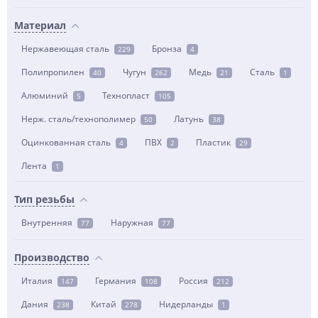
Материал
Нержавеющая сталь
Бронза
229
4
Полипропилен
Чугун
Медь
Сталь
40
262
21
1
Алюминий
Технопласт
5
105
Нерж. сталь/технополимер
Латунь
50
38
Оцинкованная сталь
ПВХ
Пластик
4
2
29
Лента
1
Тип резьбы
Внутренняя
Наружная
77
77
Производство
Италия
Германия
Россия
147
108
212
Дания
Китай
Нидерланды
238
278
1