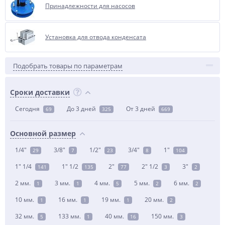
Принадлежности для насосов
Установка для отвода конденсата
Подобрать товары по параметрам
Сроки доставки
Сегодня
До 3 дней
От 3 дней
69
325
669
Основной размер
1/4"
3/8"
1/2"
3/4"
1"
29
7
23
8
104
1" 1/4
1" 1/2
2"
2" 1/2
3"
141
135
77
3
2
2 мм.
3 мм.
4 мм.
5 мм.
6 мм.
1
1
5
2
2
10 мм.
16 мм.
19 мм.
20 мм.
1
1
1
2
32 мм.
133 мм.
40 мм.
150 мм.
5
1
16
3