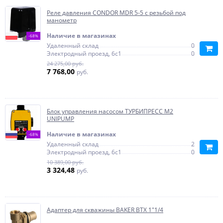
Реле давления CONDOR MDR 5-5 с резьбой под
манометр
Наличие в магазинах
-68%
Удаленный склад
0
Электродный проезд, 6с1
0
24 275,00 руб.
7 768,00
руб.
Блок управления насосом ТУРБИПРЕСС М2
UNIPUMP
Наличие в магазинах
-68%
Удаленный склад
2
Электродный проезд, 6с1
0
10 389,00 руб.
3 324,48
руб.
Адаптер для скважины BAKER BTX 1"1/4