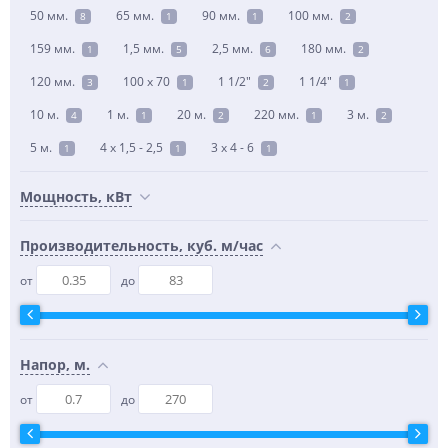
50 мм.
65 мм.
90 мм.
100 мм.
8
1
1
2
159 мм.
1,5 мм.
2,5 мм.
180 мм.
1
5
6
2
120 мм.
100 x 70
1 1/2"
1 1/4"
3
1
2
1
10 м.
1 м.
20 м.
220 мм.
3 м.
4
1
2
1
2
5 м.
4 х 1,5 - 2,5
3 х 4 - 6
1
1
1
Мощность, кВт
Производительность, куб. м/час
от
до
Напор, м.
от
до