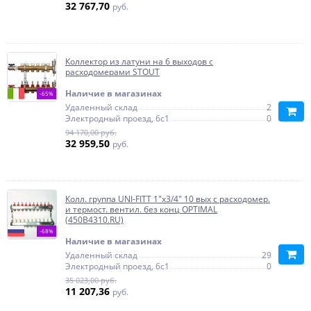
32 767,70
руб.
Коллектор из латуни на 6 выходов с
расходомерами STOUT
Наличие в магазинах
-65%
Удаленный склад
2
Электродный проезд, 6с1
0
94 170,00 руб.
32 959,50
руб.
Колл. группа UNI-FITT 1"х3/4" 10 вых с расходомер.
и термост. вентил. без конц OPTIMAL
(450B4310.RU)
-68%
Наличие в магазинах
Удаленный склад
29
Электродный проезд, 6с1
0
35 023,00 руб.
11 207,36
руб.