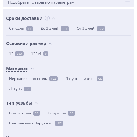
Подобрать товары по параметрам
Сроки доставки
Сегодня
До 3 дней
От 3 дней
11
111
170
Основной размер
1"
1" 1/4
283
9
Материал
Нержавеющая сталь
Латунь - никель
174
56
Латунь
62
Тип резьбы
Внутренняя
Наружная
39
30
Внутренняя - Наружная
187