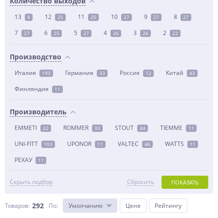
Количество выходов
13
12
11
10
9
8
8
25
25
27
27
27
7
6
5
4
3
2
27
25
27
26
26
22
Производство
Италия
Германия
Россия
Китай
193
33
12
43
Финляндия
11
Производитель
EMMETI
ROMMER
STOUT
TIEMME
22
33
44
11
UNI-FITT
UPONOR
VALTEC
WATTS
103
11
46
11
РЕХАУ
11
Скрыть подбор
Сбросить
ПОКАЗАТЬ
292
Товаров:
По
:
Умолчанию
Цене
Рейтингу