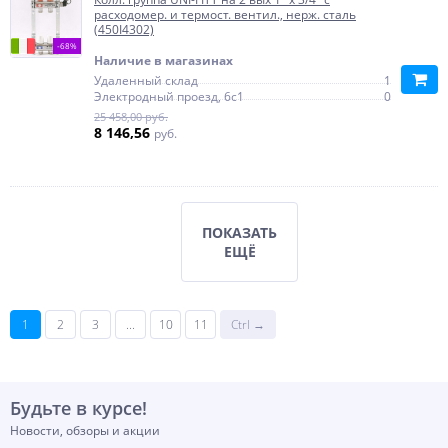
расходомер. и термост. вентил., нерж. сталь
(450I4302)
-68%
Наличие в магазинах
Удаленный склад
1
Электродный проезд, 6с1
0
25 458,00 руб.
8 146,56
руб.
ПОКАЗАТЬ
ЕЩЁ
1
2
3
...
10
11
Ctrl →
Будьте в курсе!
Новости, обзоры и акции