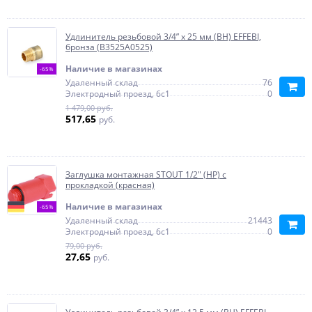
Удлинитель резьбовой 3/4” х 25 мм (ВН) EFFEBI,
бронза (B3525A0525)
Наличие в магазинах
-65%
Удаленный склад
76
Электродный проезд, 6с1
0
1 479,00 руб.
517,65
руб.
Заглушка монтажная STOUT 1/2" (НР) с
прокладкой (красная)
Наличие в магазинах
-65%
Удаленный склад
21443
Электродный проезд, 6с1
0
79,00 руб.
27,65
руб.