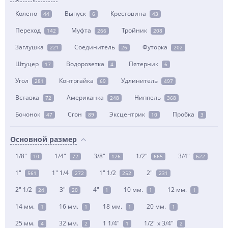
Колено
Выпуск
Крестовина
44
6
43
Переход
Муфта
Тройник
142
266
208
Заглушка
Соединитель
Футорка
221
26
202
Штуцер
Водорозетка
Пятерник
17
4
6
Угол
Контргайка
Удлинитель
281
69
497
Вставка
Американка
Ниппель
72
248
368
Бочонок
Сгон
Эксцентрик
Пробка
47
89
10
3
Основной размер
1/8"
1/4"
3/8"
1/2"
3/4"
10
72
126
665
622
1"
1" 1/4
1" 1/2
2"
561
272
252
231
2" 1/2
3"
4"
10 мм.
12 мм.
24
20
1
1
1
14 мм.
16 мм.
18 мм.
20 мм.
1
1
1
1
25 мм.
32 мм.
1 1/4"
1/2" x 3/4"
4
2
1
2