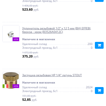
Электродный проезд, 6с1
0
1 496,00 руб.
523,60
руб.
Удлинитель резьбовой 1/2” х 12,5 мм (ВН) EFFEBI,
бронза - хром (B3526A0412C)
Наличие в магазинах
-65%
Удаленный склад
200
Электродный проезд, 6с1
0
1 072,00 руб.
375,20
руб.
Заглушка резьбовая НР 1/4" латунь STOUT
Наличие в магазинах
-65%
Удаленный склад
2024
Электродный проезд, 6с1
0
151,00 руб.
52,85
руб.