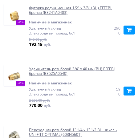
Футорка редукционная 1/2" x 3/8" (ВН) EFFEBI,
бронза (B3241A0403)
Наличие в магазинах
-65%
Удаленный склад
290
Электродный проезд, 6с1
0
549,00 руб.
192,15
руб.
Удлинитель резьбовой 3/4” х 40 мм (ВН) EFFEBI,
бронза (B3525A0540)
Наличие в магазинах
-65%
Удаленный склад
59
Электродный проезд, 6с1
0
2 200,00 руб.
770,00
руб.
Переходник резьбовой 1" 1/4 x 1" 1/2 ВН никель
UNI-FITT OPTIMAL (603N5601)