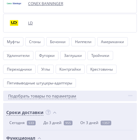
CONEX BANNINGER
LD
Муфты
Сгоны
Бочонки
Ниппели
Американки
Удлинители
Футорки
Заглушки
Тройники
Переходники
Углы
Контргайки
Крестовины
Пятивыводные штуцеры-адаптеры
Подобрать товары по параметрам
Сроки доставки
Сегодня
До 3 дней
От 3 дней
533
955
1357
Функционал