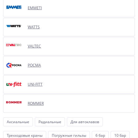
EMMETI
WATTS
VALTEC
РОСМА
UNI-FITT
ROMMER
Аксиальные
Радиальные
Для автоклавов
Трехходовые краны
Погружные гильзы
6 бар
10 бар