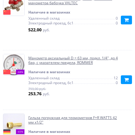
манометра бабочка VALTEC
Наличие в магазинах
Удаленный склад
0
Электродный проезд, 6с1
0
522,00
руб.
Манометр аксиальный D = 63 мм, подкл. 1/4", до 4
бар, с указателем предела, ROMMER
Наличие в магазинах
-68%
Удаленный склад
12
Электродный проезд, 6с1
0
793,00 руб.
253,76
руб.
Гильза погружная для термометров F+R WATTS 42
мм х1/2"
Наличие в магазинах
-65%