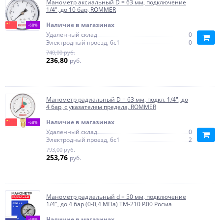
Манометр аксиальный D = 63 мм, подключение
1/4", до 10 бар, ROMMER
Наличие в магазинах
-68%
Удаленный склад
0
Электродный проезд, 6с1
0
740,00 руб.
236,80
руб.
Манометр радиальный D = 63 мм, подкл. 1/4", до
4 бар, с указателем предела, ROMMER
Наличие в магазинах
-68%
Удаленный склад
0
Электродный проезд, 6с1
2
793,00 руб.
253,76
руб.
Манометр радиальный d = 50 мм, подключение
1/4", до 4 бар (0-0,4 МПа) ТМ-210 P.00 Росма
Наличие в магазинах
-68%