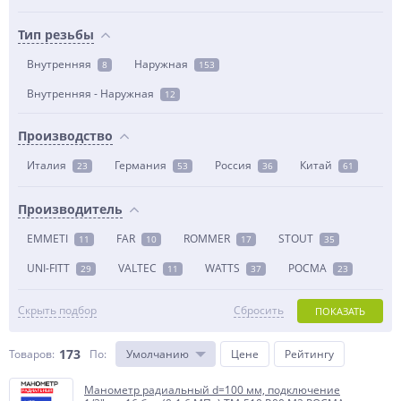
Тип резьбы
Внутренняя
Наружная
8
153
Внутренняя - Наружная
12
Производство
Италия
Германия
Россия
Китай
23
53
36
61
Производитель
EMMETI
FAR
ROMMER
STOUT
11
10
17
35
UNI-FITT
VALTEC
WATTS
РОСМА
29
11
37
23
Скрыть подбор
Сбросить
ПОКАЗАТЬ
173
Товаров:
По
:
Умолчанию
Цене
Рейтингу
Манометр радиальный d=100 мм, подключение