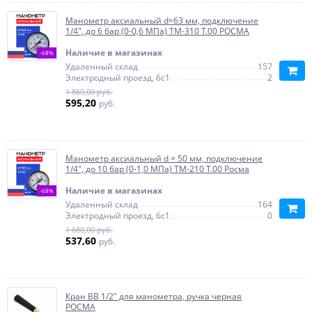
Манометр аксиальный d=63 мм, подключение
1/4", до 6 бар (0-0,6 МПа) ТМ-310 Т.00 РОСМА
Наличие в магазинах
-68%
Удаленный склад
157
Электродный проезд, 6с1
2
1 860,00 руб.
595,20
руб.
Манометр аксиальный d = 50 мм, подключение
1/4", до 10 бар (0-1,0 МПа) ТМ-210 T.00 Росма
Наличие в магазинах
-68%
Удаленный склад
164
Электродный проезд, 6с1
0
1 680,00 руб.
537,60
руб.
Кран ВВ 1/2" для манометра, ручка черная
РОСМА