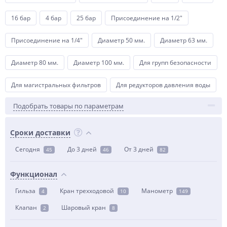
16 бар
4 бар
25 бар
Присоединение на 1/2"
Присоединение на 1/4"
Диаметр 50 мм.
Диаметр 63 мм.
Диаметр 80 мм.
Диаметр 100 мм.
Для групп безопасности
Для магистральных фильтров
Для редукторов давления воды
Подобрать товары по параметрам
Сроки доставки
Сегодня
До 3 дней
От 3 дней
45
46
82
Функционал
Гильза
Кран трехходовой
Манометр
4
10
149
Клапан
Шаровый кран
2
8