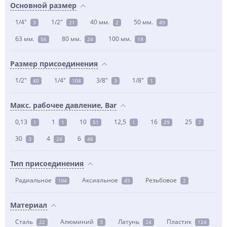
Основной размер
1/4"
1/2"
40 мм.
50 мм.
3
21
2
49
63 мм.
80 мм.
100 мм.
56
24
18
Размер присоединения
1/2"
1/4"
3/8"
1/8"
40
108
3
1
Макс. рабочее давление, Bar
0,13
1
10
12,5
16
25
1
1
51
1
29
7
30
4
6
3
24
46
Тип присоединения
Радиальное
Аксиальное
Резьбовое
104
45
2
Материал
Сталь
Алюминий
Латунь
Пластик
22
3
24
124