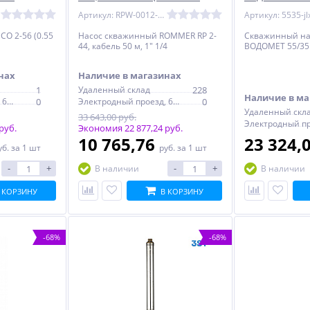
350215)
Артикул: RPW-0012-350215
Артикул: 5535-jl
CO 2-56 (0.55
Насос скважинный ROMMER RP 2-
Скважинный на
44, кабель 50 м, 1" 1/4
ВОДОМЕТ 55/35
нах
Наличие в магазинах
1
Удаленный склад
228
Наличие в ма
Электродный проезд, 6с1
0
Электродный проезд, 6с1
0
Удаленный скл
33 643,00 руб.
руб.
Экономия 22 877,24 руб.
10 765,76
23 324,
уб.
за 1 шт
руб.
за 1 шт
-
+
-
+
В наличии
В наличии
 КОРЗИНУ
В КОРЗИНУ
-68%
-68%