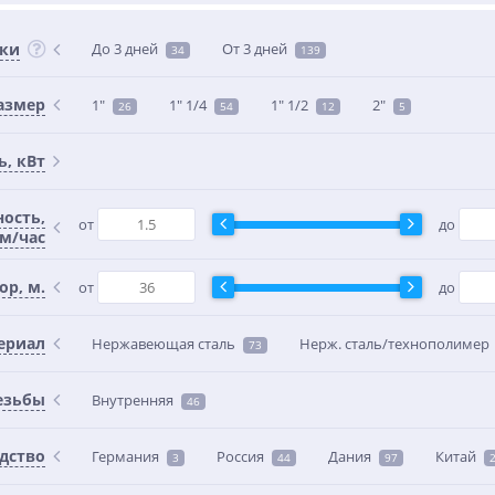
вки
До 3 дней
От 3 дней
34
139
азмер
1"
1" 1/4
1" 1/2
2"
26
54
12
5
, кВт
ость,
от
до
 м/час
ор, м.
от
до
ериал
Нержавеющая сталь
Нерж. сталь/технополимер
73
езьбы
Внутренняя
46
дство
Германия
Россия
Дания
Китай
3
44
97