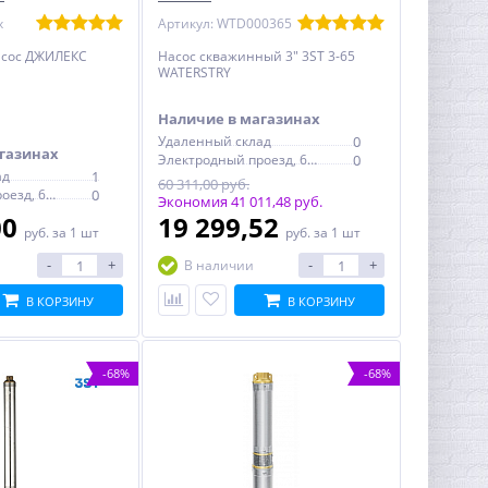
x
Артикул: WTD000365
сос ДЖИЛЕКС
Насос скважинный 3" 3ST 3-65
WATERSTRY
Наличие в магазинах
Удаленный склад
0
газинах
Электродный проезд, 6с1
0
ад
1
60 311,00 руб.
Электродный проезд, 6с1
0
Экономия 41 011,48 руб.
00
19 299,52
руб.
за 1 шт
руб.
за 1 шт
-
+
-
+
В наличии
В КОРЗИНУ
В КОРЗИНУ
-68%
-68%