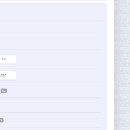
42
29