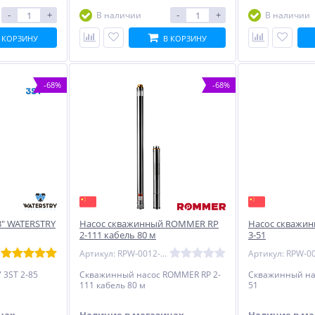
-
+
-
+
В наличии
В наличии
 КОРЗИНУ
В КОРЗИНУ
-68%
-68%
3" WATERSTRY
Насос скважинный ROMMER RP
Насос скважи
2-111 кабель 80 м
3-51
Артикул: RPW-0012-380239
 3ST 2-85
Скважинный насос ROMMER RP 2-
Скважинный на
111 кабель 80 м
51