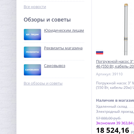
244,48
сбросником и ручным
руб.
Все новости
спуском
764,00 руб.
Обзоры и советы
-68%
Юридическим лицам
Реквизиты магазина
Погружной насос 3" 
Самовывоз
46 (550 Вт, кабель-
Артикул: 39110
Система контроля
протечек Neptun Profi Base
Все обзоры и советы
Погружной насос 3" M
3/4"
(550 Вт, кабель-20м)
23 881,92
руб.
Наличие в магази
74 631,00 руб.
Удаленный склад
-68%
57 888,00 руб.
Экономия 39 363,84 
18 524,16
р