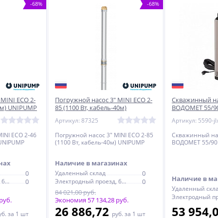
-68%
-68%
MINI ECO 2-
Погружной насос 3" MINI ECO 2-
Скважинный н
20м) UNIPUMP
85 (1100 Вт, кабель-40м)
ВОДОМЕТ 55/9
UNIPUMP
Артикул: 87325
Артикул: 5590-jl
INI ECO 2-46
Погружной насос 3" MINI ECO 2-85
Скважинный на
 UNIPUMP
(1100 Вт, кабель-40м) UNIPUMP
ВОДОМЕТ 55/90
нах
Наличие в магазинах
0
Удаленный склад
0
Наличие в ма
Электродный проезд, 6с1
0
Электродный проезд, 6с1
0
Удаленный скл
84 021,00 руб.
руб.
Экономия 57 134,28 руб.
26 886,72
53 954,
уб.
за 1 шт
руб.
за 1 шт