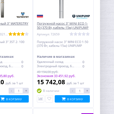
ный 3" WATERSTRY
Погружной насос 3" MINI ECO 1-
50 (370 Вт, кабель-15м) UNIPUMP
Артикул: WTD0002100
Артикул: 72659
ый 3" 3ST 2- 100
Погружной насос 3" MINI ECO 1-50
(370 Вт, кабель-15м) UNIPUMP
газинах
Наличие в магазинах
ад
0
Удаленный склад
0
Электродный проезд, 6с1
0
Электродный проезд, 6с1
0
49 194,00 руб.
5,80 руб.
Экономия 33 451,92 руб.
20
15 742,08
руб.
за 1 шт
руб.
за 1 шт
-
+
-
+
В наличии
В КОРЗИНУ
В КОРЗИНУ