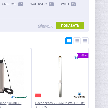
UNIPUMP
WATERSTRY
WILO
15
11
13
ПОКАЗАТЬ
Сбросить
-68%
асос ДЖИЛЕКС
Насос скважинный 3" WATERSTRY
5
3ST 3-65