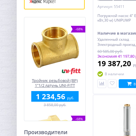
Артикул: 55411
Погружной насос 4" E
кВт,30 м) UNIPUMP
-68%
Наличие в магази
Удаленный склад
60 585,00 руб.
Экономия 41 197,80 
19 387,20
р
В наличии
Тройник резьбовой (ВР)
В
1"1/2 латунь UNI-FITT
1 234,56
руб.
3 858,00 руб.
-68%
Производители