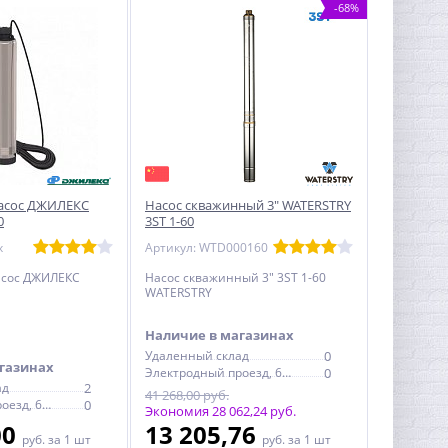
-68%
асос ДЖИЛЕКС
Насос скважинный 3" WATERSTRY
0
3ST 1-60
x
Артикул: WTD000160
сос ДЖИЛЕКС
Насос скважинный 3" 3ST 1-60
WATERSTRY
Наличие в магазинах
Удаленный склад
0
газинах
Электродный проезд, 6с1
0
ад
2
41 268,00 руб.
Электродный проезд, 6с1
0
Экономия 28 062,24 руб.
00
13 205,76
руб.
за 1 шт
руб.
за 1 шт