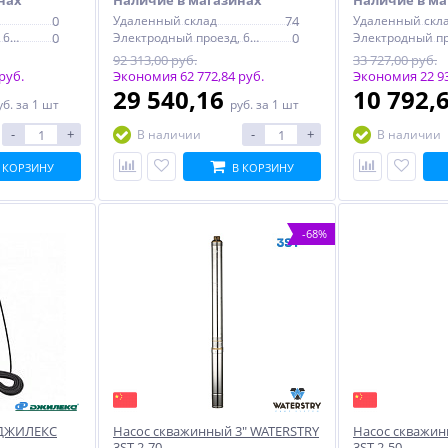
нах
Наличие в магазинах
Наличие в ма
0
Удаленный склад
74
Удаленный скл
Электродный проезд, 6с1
0
Электродный проезд, 6с1
0
92 313,00 руб.
33 727,00 руб.
руб.
Экономия 62 772,84 руб.
Экономия 22 93
29 540,16
10 792,
уб.
за 1 шт
руб.
за 1 шт
-
+
-
+
В наличии
В наличии
 КОРЗИНУ
В КОРЗИНУ
-68%
 ДЖИЛЕКС
Насос скважинный 3" WATERSTRY
Насос скважин
3ST 2-70
3ST 2-50