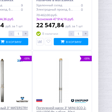
газинах
Наличие в магазинах
ад
9
Удаленный склад
0
Электродный проезд, 6с1
0
Электродный проезд, 6с1
0
70 462,00 руб.
4,36 руб.
Экономия 47 914,16 руб.
64
22 547,84
руб.
за 1 шт
руб.
за 1 шт
-
+
-
+
В наличии
В КОРЗИНУ
В КОРЗИНУ
-68%
-68%
ный 3" WATERSTRY
Погружной насос 3" MINI ECO 2-
103 (1500 Вт, кабель-50м)