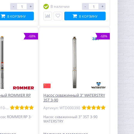
-
+
-
+
В наличии
В КОРЗИНУ
В КОРЗИНУ
-68%
-68%
нный ROMMER RP
Насос скважинный 3" WATERSTRY
3ST 3-90
Артикул: RPW-0010-300321
Артикул: WTD000390
сос ROMMER RP 3-
Насос скважинный 3" 3ST 3-90
WATERSTRY