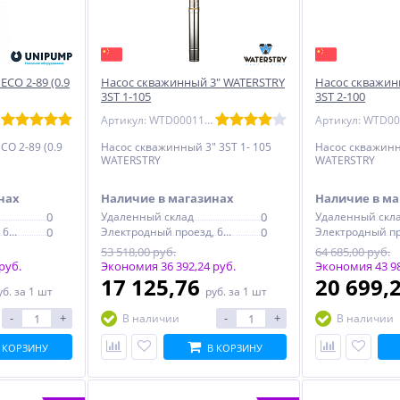
ECO 2-89 (0.9
Насос скважинный 3" WATERSTRY
Насос скважин
3ST 1-105
3ST 2-100
Артикул: WTD0001105
CO 2-89 (0.9
Насос скважинный 3" 3ST 1- 105
Насос скважинн
WATERSTRY
WATERSTRY
нах
Наличие в магазинах
Наличие в ма
0
Удаленный склад
0
Удаленный скл
Электродный проезд, 6с1
0
Электродный проезд, 6с1
0
53 518,00 руб.
64 685,00 руб.
руб.
Экономия 36 392,24 руб.
Экономия 43 98
17 125,76
20 699,
уб.
за 1 шт
руб.
за 1 шт
-
+
-
+
В наличии
В наличии
 КОРЗИНУ
В КОРЗИНУ