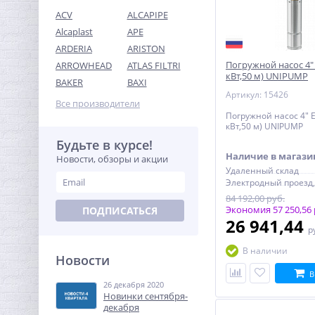
ACV
ALCAPIPE
Alcaplast
APE
ARDERIA
ARISTON
Погружной насос 4" 
ARROWHEAD
ATLAS FILTRI
кВт,50 м) UNIPUMP
Ниппель редукция 2"1/2 x
BAKER
BAXI
2" (НР) латунь UNI-FITT
Артикул: 15426
Все производители
1 955,52
Погружной насос 4" E
руб.
кВт,50 м) UNIPUMP
6 111,00 руб.
Будьте в курсе!
Наличие в магази
Новости, обзоры и акции
-68%
Удаленный склад
84 192,00 руб.
Экономия 57 250,56 
ПОДПИСАТЬСЯ
26 941,44
р
В наличии
Новости
В
26 декабря 2020
Клапан обратный 1/2'
Новинки сентября-
ROMMER для
декабря
водонагревателей 8 бар со