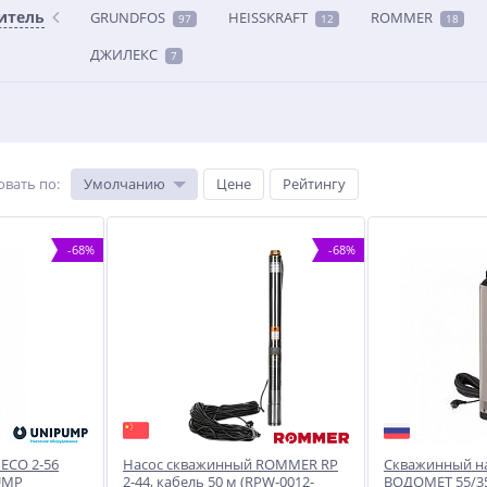
итель
GRUNDFOS
HEISSKRAFT
ROMMER
97
12
18
ДЖИЛЕКС
7
овать по
:
Умолчанию
Цене
Рейтингу
-68%
-68%
 ECO 2-56
Насос скважинный ROMMER RP
Скважинный н
PUMP
2-44, кабель 50 м (RPW-0012-
ВОДОМЕТ 55/3