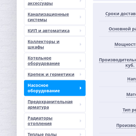
аксессуары
Сроки доста
Канализационные
системы
Основной р
КИП и автоматика
Коллекторы и
Мощность
шкафы
Котельное
Производительн
оборудование
куб.
Крепеж и герметики
Нап
Насосное
оборудование
Мат
Предохранительная
арматура
Тип р
Радиаторы
отопления
Произво
Теплые полы