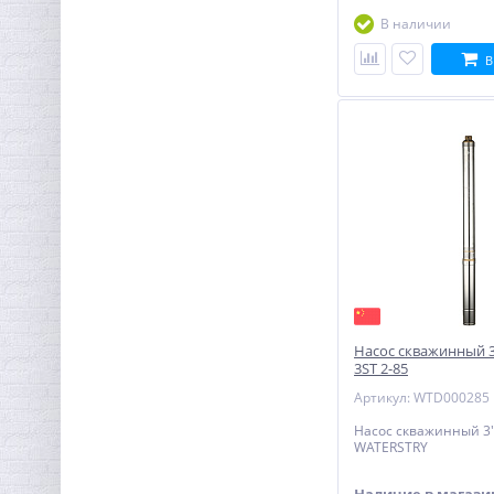
В наличии
В
Переходник резьбовой
1/2" х 3/8" ВН латунь UNI-
FITT
118,40
руб.
370,00 руб.
Насос скважинный 
3ST 2-85
Артикул: WTD000285
Насос скважинный 3"
WATERSTRY