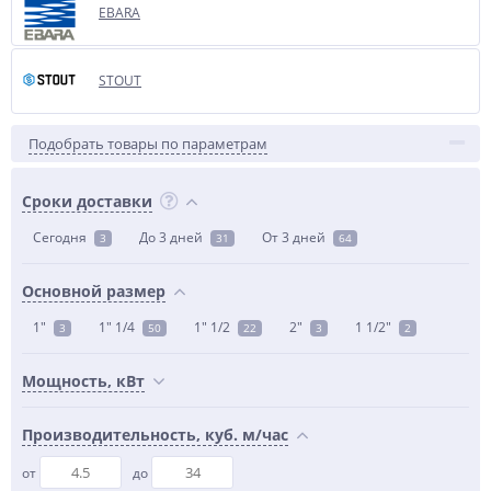
EBARA
STOUT
Подобрать товары по параметрам
Сроки доставки
Сегодня
До 3 дней
От 3 дней
3
31
64
Основной размер
1"
1" 1/4
1" 1/2
2"
1 1/2"
3
50
22
3
2
Мощность, кВт
Производительность, куб. м/час
от
до