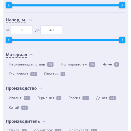
Напор, м.
от
до
Материал
Нержавеющая сталь
Полипропилен
Чугун
45
10
3
Технопласт
Пластик
24
3
Производство
Италия
Германия
Россия
Дания
13
4
39
24
Китай
18
Производитель
EBARA
GRUNDFOS
HEISSKRAFT