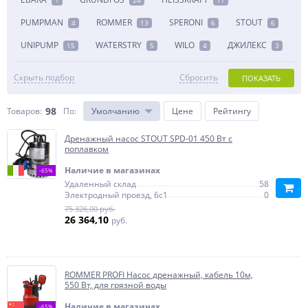
1
24
17
PUMPMAN
ROMMER
SPERONI
STOUT
4
13
6
6
UNIPUMP
WATERSTRY
WILO
ДЖИЛЕКС
15
5
4
3
Скрыть подбор
Сбросить
ПОКАЗАТЬ
98
Товаров:
По
:
Умолчанию
Цене
Рейтингу
Дренажный насос STOUT SPD-01 450 Вт с
поплавком
Наличие в магазинах
-65%
Удаленный склад
58
Электродный проезд, 6с1
0
75 326,00 руб.
26 364,10
руб.
ROMMER PROFI Насос дренажный, кабель 10м,
550 Вт, для грязной воды
Наличие в магазинах
-65%