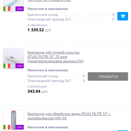
Наличие в магазинах
-68%
Удаленный склад
4
Электродный проезд, 6с1
0
4 186,00 руб.
1 339,52
руб.
Картридж для тонкой очистки
ATLAS FILTRI 10" 25 мкм
(полипропиленовое волокно FA)
-68%
Наличие в магазинах
Удаленный склад
0
ОЖИДАЕТСЯ
Электродный проезд, 6с1
0
1 072,00 руб.
343,04
руб.
Картридж для обработки воды ATLAS FILTRI 10" с
полифосфатом (HA) SX
Наличие в магазинах
-68%