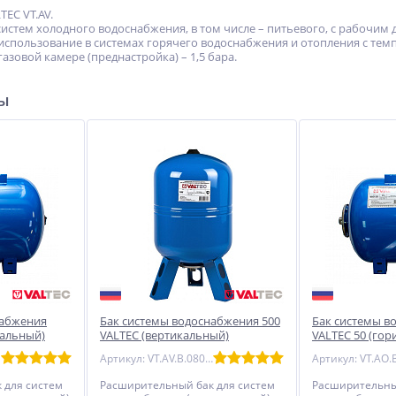
EC VT.AV.
истем холодного водоснабжения, в том числе – питьевого, с рабочим д
использование в системах горячего водоснабжения и отопления с темп
газовой камере (преднастройка) – 1,5 бара.
ры
набжения
Бак системы водоснабжения 500
Бак системы в
тальный)
VALTEC (вертикальный)
VALTEC 50 (го
Артикул: VT.AV.B.080500
 для систем
Расширительный бак для систем
Расширительны