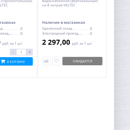
 (горизонтальный)
водоснабжения (вертикальный)
ALTEC
на 8 литров VALTEC
газинах
Наличие в магазинах
ад
0
Удаленный склад
0
Электродный проезд, 6с1
0
Электродный проезд, 6с1
0
0
2 297,00
руб.
за 1 шт
руб.
за 1 шт
-
+
ОЖИДАЕТСЯ
В КОРЗИНУ