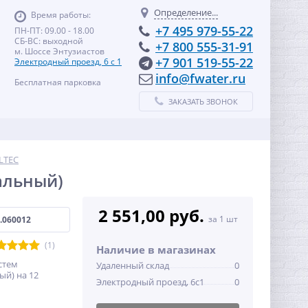
Определение...
Время работы:
+7 495 979-55-22
ПН-ПТ: 09.00 - 18.00
СБ-ВС: выходной
+7 800 555-31-91
м. Шоссе Энтузиастов
+7 901 519-55-22
Электродный проезд, 6 с 1
info@fwater.ru
Бесплатная парковка
ЗАКАЗАТЬ ЗВОНОК
LTEC
альный)
2 551,00 руб.
за 1 шт
.060012
(1)
Наличие в магазинах
стем
Удаленный склад
0
ый) на 12
Электродный проезд, 6с1
0