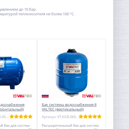
авлением до 10 бар.
ературой теплоносителя не более 100 °С.
одоснабжения
Бак системы водоснабжения 8
ризонтальный)
VALTEC (вертикальный)
Артикул: VT.AO.B.060050
Артикул: VT.AV.B.060008
й бак для систем
Расширительный бак для систем