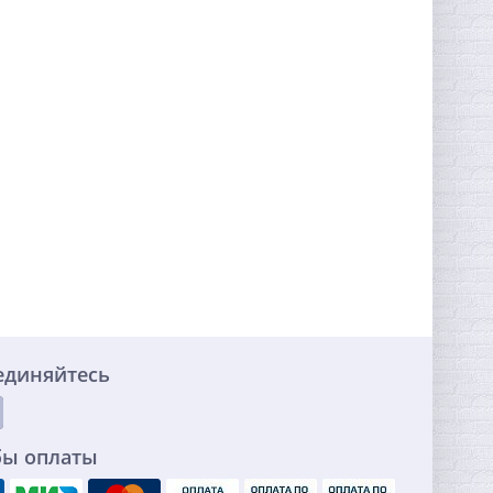
единяйтесь
бы оплаты