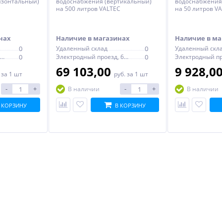
изонтальный)
водоснабжения (вертикальный)
водоснабжения
на 500 литров VALTEC
на 50 литров V
нах
Наличие в магазинах
Наличие в ма
0
Удаленный склад
0
Удаленный скл
Электродный проезд, 6с1
0
Электродный проезд, 6с1
0
69 103,00
9 928,0
.
за 1 шт
руб.
за 1 шт
-
+
-
+
В наличии
В наличии
 КОРЗИНУ
В КОРЗИНУ