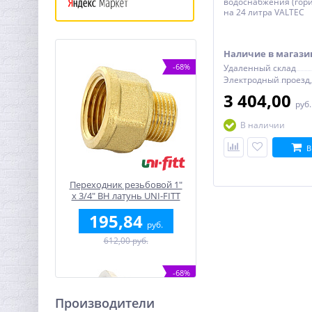
водоснабжения (гор
на 24 литра VALTEC
Наличие в магази
-68%
Удаленный склад
3 404,00
руб
В наличии
В
Переходник резьбовой 1"
х 3/4" ВН латунь UNI-FITT
195,84
руб.
612,00 руб.
-68%
Производители