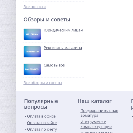
426,56
руб.
Все новости
1 333,00 руб.
Обзоры и советы
-68%
Юридическим лицам
Реквизиты магазина
Самовывоз
Ниппель редукция 1" x 1/2"
(НР) латунь UNI-FITT
Все обзоры и советы
240,32
руб.
Популярные
Наш каталог
751,00 руб.
вопросы
Предохранительная
-68%
арматура
Оплата в офисе
Инструмент и
Оплата на сайте
комплектующие
Оплата по счёту