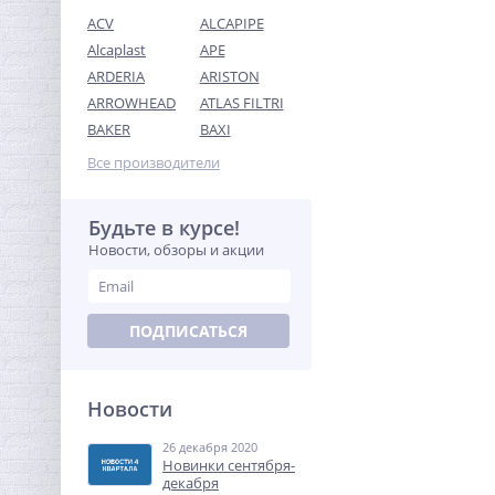
ACV
ALCAPIPE
Alcaplast
APE
ARDERIA
ARISTON
ARROWHEAD
ATLAS FILTRI
Переходник резьбовой
BAKER
BAXI
1/2" х 3/8" ВН никель UNI-
FITT
Все производители
138,56
руб.
433,00 руб.
Будьте в курсе!
Новости, обзоры и акции
-68%
ПОДПИСАТЬСЯ
Новости
26 декабря 2020
Американка с плоской
Новинки сентября-
прокладкой 3/4" x 3/4" ВН
декабря
латунь UNI-FITT