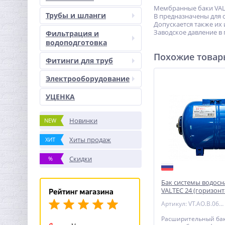
Мембранные баки VALT
Трубы и шланги
B предназначены для с
Допускается также их 
Заводское давление в 
Фильтрация и
водоподготовка
Похожие това
Фитинги для труб
Электрооборудование
УЦЕНКА
Новинки
NEW
Хиты продаж
ХИТ
Скидки
%
Бак системы водос
VALTEC 24 (горизон
Артикул: VT.AO.B.060024
Расширительный бак