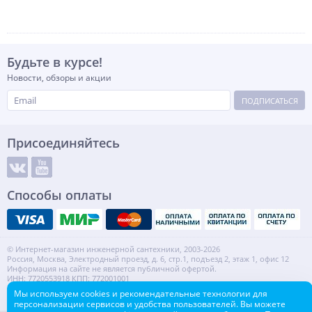
Будьте в курсе!
Новости, обзоры и акции
ПОДПИСАТЬСЯ
Присоединяйтесь
Способы оплаты
© Интернет-магазин инженерной сантехники, 2003-2026
Россия, Москва, Электродный проезд, д. 6, стр.1, подъезд 2, этаж 1, офис 12
Информация на сайте не является публичной офертой.
ИНН: 7720553918 КПП: 772001001
Контакты
Карта сайта
Мы используем cookies и рекомендательные технологии для
персонализации сервисов и удобства пользователей. Вы можете