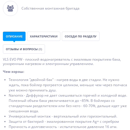
Собственная монтажная бригада
ОПИСАНИЕ
ХАРАКТЕРИСТИКИ
СОСЕДИ ПО РАЗДЕЛУ
ОТЗЫВЫ И ВОПРОСЫ
(0)
VLS EVO PW - плоский водонагреватель с эмалевым покрытием бака,
ускоренным нагревом и электронным управлением.
Чем хорош:
Технология "двойной бак" - нагрев воды в две стадии. Не нужно
ждать, пока бойлер прогреется целиком, меньше чем через полчаса
уже можно принимать душ.
Nanomix - Диффузор не дает смешиваться горячей и холодной воде.
Полезный объем бака увеличивается до ~85%. В бойлерах со
стандартным разделителем или без него - 60-70%, дальше идет уже
смешанная вода.
Универсальный монтаж - вертикальный или горизонтальный.
Защита от бактерий - эмалированное покрытие Ag+ с серебром
Прочность и долговечность - испытательное давление 16 атм.