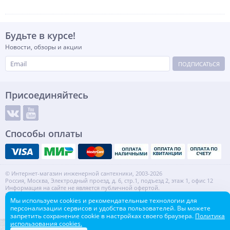
Будьте в курсе!
Новости, обзоры и акции
ПОДПИСАТЬСЯ
Присоединяйтесь
Способы оплаты
© Интернет-магазин инженерной сантехники, 2003-2026
Россия, Москва, Электродный проезд, д. 6, стр.1, подъезд 2, этаж 1, офис 12
Информация на сайте не является публичной офертой.
ИНН: 7720553918 КПП: 772001001
Мы используем cookies и рекомендательные технологии для
Контакты
Карта сайта
персонализации сервисов и удобства пользователей. Вы можете
запретить сохранение cookie в настройках своего браузера.
Политика
использования cookies.