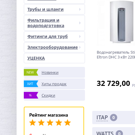
Трубы и шланги
Фильтрация и
водоподготовка
Фитинги для труб
Электрооборудование
Водонагреватель Sti
Eltron DHC 3 кВт 220
УЦЕНКА
Новинки
NEW
32 729,00
Хиты продаж
ХИТ
р
Скидки
%
ITAP
0
WATTS
0