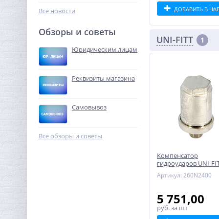
202,88
руб.
ДОБАВИТЬ В НА
Все новости
634,00 руб.
Обзоры и советы
UNI-FITT
1
-68%
Юридическим лицам
Реквизиты магазина
Самовывоз
Ниппель редукция 1"1/4' x
3/4" (НР) латунь UNI-FITT
Все обзоры и советы
355,84
руб.
Компенсатор
гидроударов UNI-FI
1 112,00 руб.
1/2" никель до 50 ба
Артикул: 260N2400
-68%
5 751,00
руб.
за шт