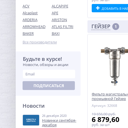
ACV
ALCAPIPE
ДОБАВИТЬ В НА
Alcaplast
APE
ARDERIA
ARISTON
ГЕЙЗЕР
1
ARROWHEAD
ATLAS FILTRI
Кран шаровый с
BAKER
BAXI
электроприводом Neptun
Profi 12В 1"1/4
Все производители
10 072,32
руб.
31 476,00 руб.
Будьте в курсе!
Новости, обзоры и акции
-68%
ПОДПИСАТЬСЯ
Фильтр магистраль
промывной Гейзер
Бастион 121 1/2" для
Новости
Артикул: 32668
d60
19 656,00 руб.
26 декабря 2020
Переходник резьбовой 1"
6 879,60
Новинки сентября-
x 1/2" ВН латунь UNI-FITT
руб.
за шт
декабря