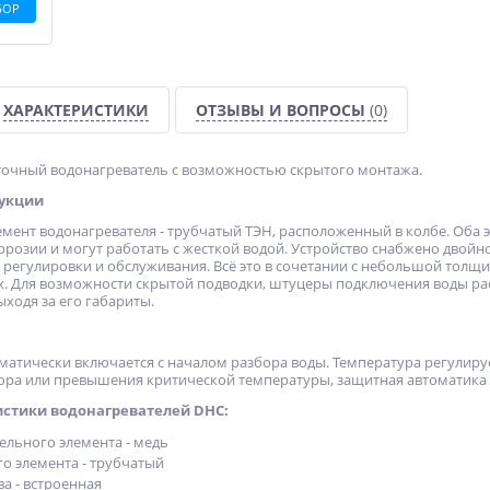
БОР
ХАРАКТЕРИСТИКИ
ОТЗЫВЫ И ВОПРОСЫ
(0)
точный водонагреватель с возможностью скрытого монтажа.
рукции
мент водонагревателя - трубчатый ТЭН, расположенный в колбе. Оба 
розии и могут работать с жесткой водой. Устройство снабжено двойно
т регулировки и обслуживания. Всё это в сочетании с небольшой толщи
х. Для возможности скрытой подводки, штуцеры подключения воды р
ыходя за его габариты.
матически включается с началом разбора воды. Температура регулиру
ра или превышения критической температуры, защитная автоматика о
стики водонагревателей DHC:
ельного элемента - медь
го элемента - трубчатый
а - встроенная