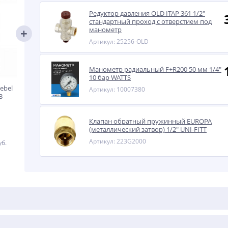
Редуктор давления OLD ITAP 361 1/2"
стандартный проход с отверстием под
манометр
Артикул: 25256-OLD
Манометр радиальный F+R200 50 мм 1/4"
10 бар WATTS
ebel
Артикул: 10007380
В
Клапан обратный пружинный EUROPA
(металлический затвор) 1/2" UNI-FITT
Артикул: 223G2000
уб.