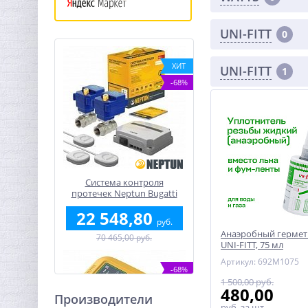
UNI-FITT
0
ХИТ
UNI-FITT
1
-68%
Система контроля
протечек Neptun Bugatti
Base 1/2"
22 548,80
руб.
Анаэробный гермет
70 465,00 руб.
UNI-FITT, 75 мл
(t=-55...+150)
Артикул: 692M1075
-68%
1 500,00 руб.
480,00
Производители
руб.
за шт