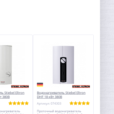
ь Stiebel Eltron
Водонагреватель Stiebel Eltron
т 380В
DHF 18 кВт 380В
3
Артикул: 074303
онагреватель
Проточный водонагреватель