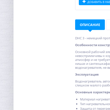
ДОБАВИТЬ В НА
ОПИСАНИЕ
Кран шаровый с
электроприводом
BugattiPro 12В 3/4"
9 323,52
DHC 3 - немецкий про
руб.
Особенности конст
29 136,00 руб.
Основной рабочий эле
невосприимчивы к кор
атмосфер и не требуе
нишах и сантехшкафа
водонагревателя, не в
Эксплуатация
Водонагреватель авто
слишком малого разбо
Основные характери
Материал нагреват
Тип нагревательно
Защита от перегрев