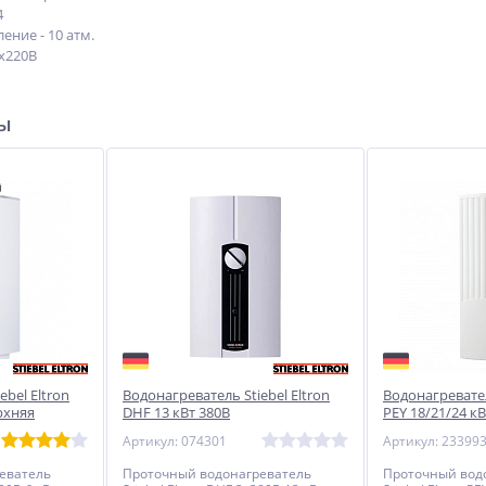
4
ние - 10 атм.
1х220В
ры
ebel Eltron
Водонагреватель Stiebel Eltron
Водонагревател
рхняя
DHF 13 кВт 380В
PEY 18/21/24 кВ
Артикул: 074301
Артикул: 23399
еватель
Проточный водонагреватель
Проточный вод