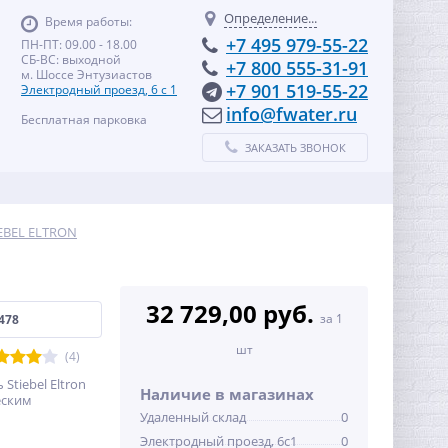
Определение...
Время работы:
+7 495 979-55-22
ПН-ПТ: 09.00 - 18.00
СБ-ВС: выходной
+7 800 555-31-91
м. Шоссе Энтузиастов
+7 901 519-55-22
Электродный проезд, 6 с 1
info@fwater.ru
Бесплатная парковка
ЗАКАЗАТЬ ЗВОНОК
EBEL ELTRON
32 729,00 руб.
за 1
478
шт
(4)
tiebel Eltron
Наличие в магазинах
еским
Удаленный склад
0
Электродный проезд, 6с1
0