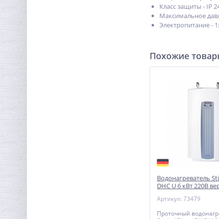
Класс защиты - IP 2
Максимальное давле
Электропитание - 
Похожие това
Водонагреватель Sti
DHC U 6 кВт 220В ве
подводка
Артикул: 73479
Проточный водонагр