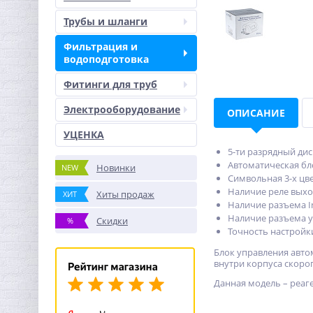
Трубы и шланги
Фильтрация и
водоподготовка
Фитинги для труб
Электрооборудование
ОПИСАНИЕ
УЦЕНКА
5-ти разрядный ди
Автоматическая бл
Новинки
NEW
Символьная 3-х цв
Наличие реле выхо
Хиты продаж
ХИТ
Наличие разъема In
Наличие разъема у
Скидки
%
Точность настройки
Блок управления авто
внутри корпуса скорог
Данная модель – реа