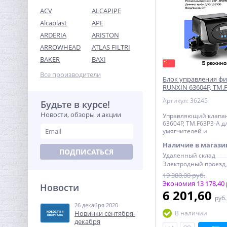
ACV
ALCAPIPE
Alcaplast
APE
ARDERIA
ARISTON
ARROWHEAD
ATLAS FILTRI
Муфта редукция 1"1/4 x
BAKER
BAXI
3/4" (ВР) латунь UNI-FITT
Все производители
Блок управления ф
440,32
руб.
RUNXIN 63604P, TM.
реагентный
1 376,00 руб.
Артикул: 36245
Будьте в курсе!
Новости, обзоры и акции
Управляющий клапа
-68%
63604P, TM.F63P3-A д
умягчителей и
обезжелезивателей 
Наличие в магази
регенерацией
ПОДПИСАТЬСЯ
Удаленный склад
19 380,00 руб.
Экономия 13 178,40 
Новости
6 201,60
руб
26 декабря 2020
Модуль расширения
Новинки сентября-
В наличии
Neptun Smart счетчики
декабря
воды