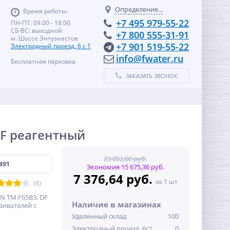
Определение...
Время работы:
+7 495 979-55-22
ПН-ПТ: 09.00 - 18.00
СБ-ВС: выходной
+7 800 555-31-91
м. Шоссе Энтузиастов
+7 901 519-55-22
Электродный проезд, 6 с 1
info@fwater.ru
Бесплатная парковка
ЗАКАЗАТЬ ЗВОНОК
DF реагентный
23 052,00 руб.
491
Экономия 15 675,36 руб.
7 376,64 руб.
за 1 шт
(8)
 TM.F65B3, DF
Наличие в магазинах
зивателей с
Удаленный склад
100
Электродный проезд, 6с1
0