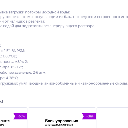
вка загрузки потоком исходной воды;
грузки реагентом, поступающим из бака посредством встроенного инж
ки от излишков реагента;
а водой для подготовки регенерирующего раствора.
;
: 2,5”–8NPSM;
 1,05”OD;
ность, м3/ч: 2;
ьтра: 6”–12”;
абочее давление: 2-6 атм;
а: 4-38°С;
агрузками: умягчающие, анионообменные и катионообменные смолы, в
ры
-68%
-68%