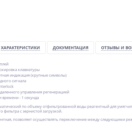
ХАРАКТЕРИСТИКИ
ДОКУМЕНТАЦИЯ
ОТЗЫВЫ И В
сплей
окировка клавиатуры
етная индикация (крупные символы)
дного сигнала
terlock
даленного управления регенерацией
 времени - 1 секунда
матический по объему отфильтрованной воды реагентный для умягчит
о фильтра с зернистой загрузкой.
гентная, позволяет осуществлять переключение между следующими р