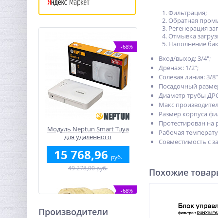
Фильтрация;
Обратная промы
Регенерация за
Отмывка загруз
Наполнение бак
-68%
Вход/выход: 3/4";
Дренаж: 1/2”;
Солевая линия: 3/8”
Посадочный размер
Диаметр трубы ДРС:
Макс производитель
Размер корпуса фил
Протестирован на р
Модуль Neptun Smart Tuya
Рабочая температур
для удаленного
Совместимость с з
управления
15 768,96
руб.
49 278,00 руб.
Похожие това
-68%
Производители