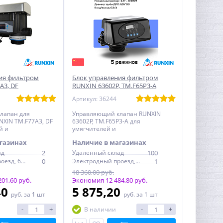
ия фильтром
Блок управления фильтром
А3, DF
RUNXIN 63602P, TM.F65P3-A
реагентный
Артикул: 36244
лапан для
Управляющий клапан RUNXIN
XIN ТМ.F77А3, DF
63602P, TM.F65P3-A для
й и
умягчителей и
елей с
обезжелезивателей с
газинах
Наличие в магазинах
регенерацией
ад
2
Удаленный склад
100
Электродный проезд, 6с1
0
Электродный проезд, 6с1
1
18 360,00 руб.
01,60 руб.
Экономия 12 484,80 руб.
40
5 875,20
руб.
за 1 шт
руб.
за 1 шт
-
+
-
+
В наличии