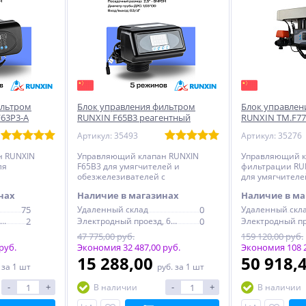
ильтром
Блок управления фильтром
Блок управлен
F63P3-A
RUNXIN F65B3 реагентный
RUNXIN ТМ.F77
реагентный
Артикул: 35493
Артикул: 35276
н RUNXIN
Управляющий клапан RUNXIN
Управляющий к
ля
F65B3 для умягчителей и
фильтрации RUN
обезжелезивателей с
для умягчителе
с
регенерацией
обезжелезиват
нах
Наличие в магазинах
Наличие в ма
регенерацией
75
Удаленный склад
0
Удаленный скл
Электродный проезд, 6с1
2
Электродный проезд, 6с1
0
47 775,00 руб.
159 120,00 руб.
руб.
Экономия 32 487,00 руб.
Экономия 108 2
15 288,00
50 918,
.
за 1 шт
руб.
за 1 шт
-
+
-
+
В наличии
В наличии