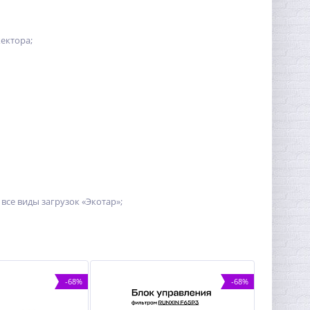
ектора;
се виды загрузок «Экотар»;
-68%
-68%