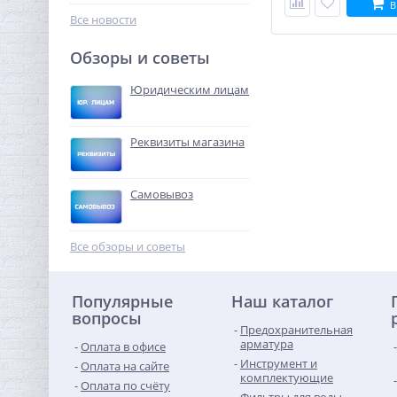
1 094,08
В
руб.
Все новости
3 419,00 руб.
Обзоры и советы
-68%
Юридическим лицам
Реквизиты магазина
Самовывоз
Система контроля
протечек Neptun Profi 3/4"
Все обзоры и советы
7 968,00
руб.
Популярные
Наш каталог
24 900,00 руб.
вопросы
Предохранительная
-68%
арматура
Оплата в офисе
Инструмент и
Оплата на сайте
комплектующие
Оплата по счёту