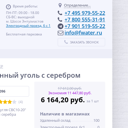
Определение...
Время работы:
+7 495 979-55-22
ПН-ПТ: 09.00 - 18.00
СБ-ВС: выходной
+7 800 555-31-91
м. Шоссе Энтузиастов
+7 901 519-55-22
Электродный проезд, 6 с 1
info@fwater.ru
Бесплатная парковка
ЗАКАЗАТЬ ЗВОНОК
ЕР
анный уголь с серебром
17 612,00 руб.
096
Экономия 11 447,80 руб.
6 164,20 руб.
за 1 шт
(4)
угля CBC10-20"
Наличие в магазинах
м серебра
Удаленный склад
100
Электродный проезд, 6с1
0