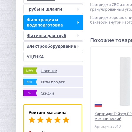
Картриджи СВС изгото
Трубы и шланги
гранулированный уго
Картридж хорошо очищ
Фильтрация и
бактерий внутри карт
водоподготовка
Фитинги для труб
Похожие това
Электрооборудование
УЦЕНКА
Новинки
NEW
Хиты продаж
ХИТ
Скидки
%
Картридж Гейзер PP 
механический
Артикул: 28010