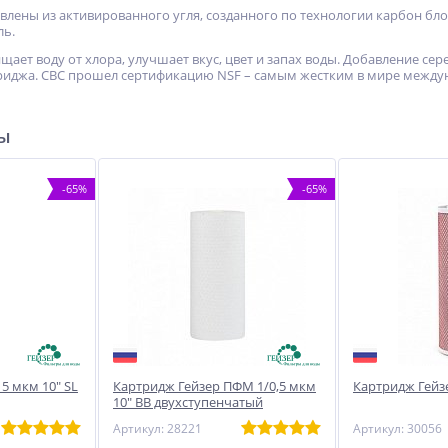
влены из активированного угля, созданного по технологии карбон б
ль.
ает воду от хлора, улучшает вкус, цвет и запах воды. Добавление с
риджа. СВС прошел сертификацию NSF – самым жестким в мире между
ры
-65%
-65%
5 мкм 10" SL
Картридж Гейзер ПФМ 1/0,5 мкм
Картридж Гейзе
10" BB двухступенчатый
Артикул: 28221
Артикул: 30056