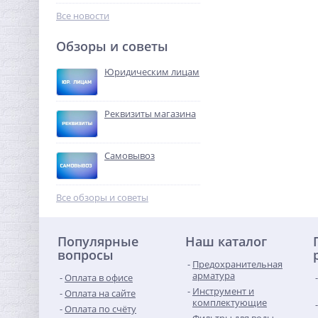
451,84
бар
руб.
Все новости
1 412,00 руб.
Обзоры и советы
-68%
Юридическим лицам
Реквизиты магазина
Самовывоз
Муфта резьбовая 1"1/2 x
1"1/2 (ВР) никель UNI-FITT
Все обзоры и советы
672,64
руб.
Популярные
Наш каталог
2 102,00 руб.
вопросы
Предохранительная
-68%
арматура
Оплата в офисе
Инструмент и
Оплата на сайте
комплектующие
Оплата по счёту