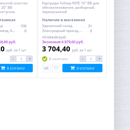
ексной очистки
Картридж Гейзер RSFE 10" BB для
 20" BB
обезжелезивания, разборный,
ие+уголь
перезасыпной
газинах
Наличие в магазинах
ад
100
Удаленный склад
31
Электродный проезд, 6с1
0
Электродный проезд, 6с1
0
10 584,00 руб.
8,80 руб.
Экономия 6 879,60 руб.
20
3 704,40
руб.
за 1 шт
руб.
за 1 шт
-
+
-
+
В наличии
В КОРЗИНУ
В КОРЗИНУ