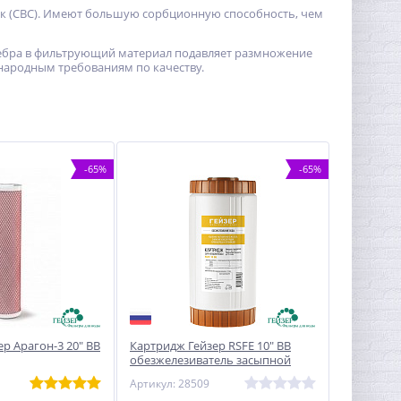
лок (СВС). Имеют большую сорбционную способность, чем
еребра в фильтрующий материал подавляет размножение
народным требованиям по качеству.
-65%
-65%
р Арагон-3 20" BB
Картридж Гейзер RSFE 10" BB
обезжелезиватель засыпной
Артикул: 28509