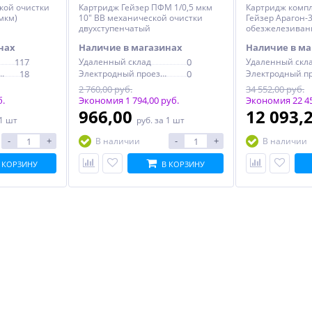
кой очистки
Картридж Гейзер ПФМ 1/0,5 мкм
Картридж компл
 мкм)
10" BB механической очистки
Гейзер Арагон-3
двухступенчатый
обезжелезиван
нах
Наличие в магазинах
Наличие в ма
117
Удаленный склад
0
Удаленный скл
дный проезд, 6с1
18
Электродный проезд, 6с1
0
2 760,00 руб.
34 552,00 руб.
б.
Экономия 1 794,00 руб.
Экономия 22 45
966,00
12 093,
 1 шт
руб.
за 1 шт
-
+
-
+
В наличии
В наличии
 КОРЗИНУ
В КОРЗИНУ