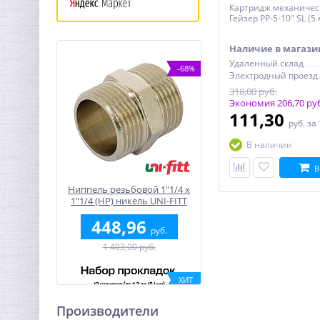
Картридж механичес
Гейзер PP-5-10" SL (5
Наличие в магази
Удаленный склад
-68%
Электро
318,00 руб.
Экономия 206,70 ру
111,30
руб.
за
В наличии
В
Ниппель резьбовой 1"1/4 x
1"1/4 (НР) никель UNI-FITT
448,96
руб.
1 403,00 руб.
ХИТ
-55%
Производители