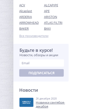
ACV
ALCAPIPE
Alcaplast
APE
ARDERIA
ARISTON
ARROWHEAD
ATLAS FILTRI
Набор сантехнических
BAKER
BAXI
прокладок (410 штук) 12
размеров O-ring /
Все производители
499,00
IDRONORD (Италия)
руб.
1 100,00 руб.
Будьте в курсе!
Новости, обзоры и акции
-68%
ПОДПИСАТЬСЯ
Новости
26 декабря 2020
Предохранительный
Новинки сентября-
клапан 3/4х1 ROMMER для
декабря
систем водоснабжения 10