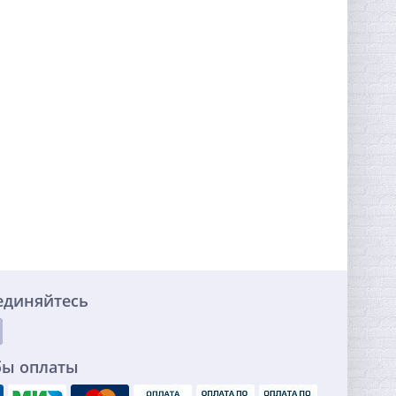
единяйтесь
бы оплаты