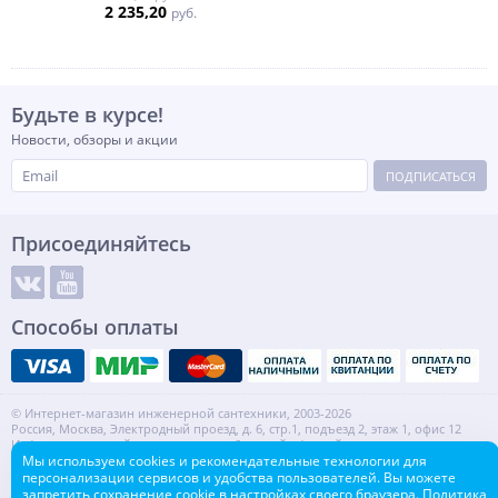
2 235,20
руб.
Будьте в курсе!
Новости, обзоры и акции
ПОДПИСАТЬСЯ
Присоединяйтесь
Способы оплаты
© Интернет-магазин инженерной сантехники, 2003-2026
Россия, Москва, Электродный проезд, д. 6, стр.1, подъезд 2, этаж 1, офис 12
Информация на сайте не является публичной офертой.
ИНН: 7720553918 КПП: 772001001
Мы используем cookies и рекомендательные технологии для
персонализации сервисов и удобства пользователей. Вы можете
Контакты
Карта сайта
запретить сохранение cookie в настройках своего браузера.
Политика