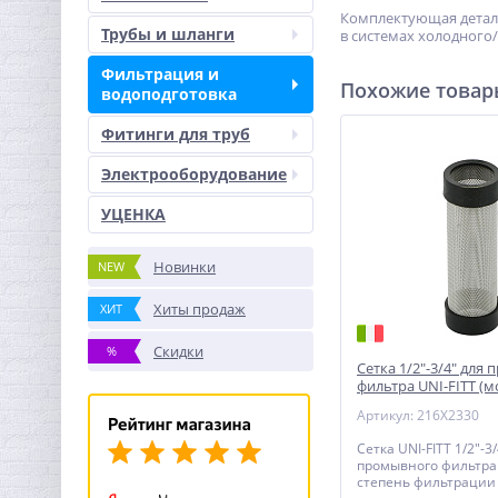
Комплектующая деталь
Трубы и шланги
в системах холодного
Фильтрация и
Похожие това
водоподготовка
Фитинги для труб
Электрооборудование
УЦЕНКА
Новинки
NEW
Хиты продаж
ХИТ
Скидки
%
Сетка 1/2"-3/4" для
фильтра UNI-FITT (м
300 мкм
Артикул: 216X2330
Сетка UNI-FITT 1/2"-3
промывного фильтра 
степень фильтрации 