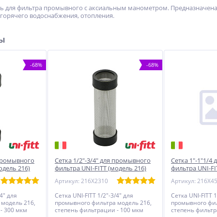
 для фильтра промывного с аксиальным манометром. Предназначена 
/горячего водоснабжения, отопления.
ры
-68%
-68%
 промывного
Сетка 1/2"-3/4" для промывного
Сетка 1"-1"1/4
одель 216)
фильтра UNI-FITT (модель 216)
фильтра UNI-FI
100 мкм
100 мкм
Артикул: 216X2310
Артикул: 216X4
/4" для
Сетка UNI-FITT 1/2"-3/4" для
Сетка UNI-FITT 1
модель 216,
промывного фильтра модель 216,
промывного фил
- 300 мкм
степень фильтрации - 100 мкм
степень фильтр