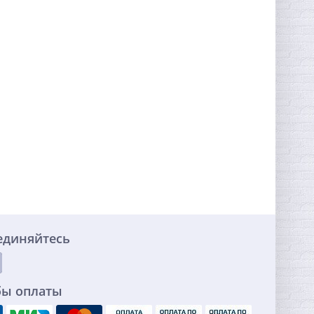
единяйтесь
бы оплаты