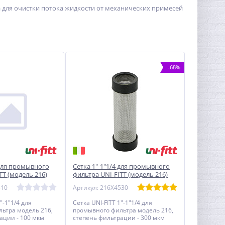
для очистки потока жидкости от механических примесей
-68%
 для промывного
Сетка 1"-1"1/4 для промывного
TT (модель 216)
фильтра UNI-FITT (модель 216)
300 мкм
510
Артикул: 216X4530
"-1"1/4 для
Сетка UNI-FITT 1"-1"1/4 для
ьтра модель 216,
промывного фильтра модель 216,
ации - 100 мкм
степень фильтрации - 300 мкм