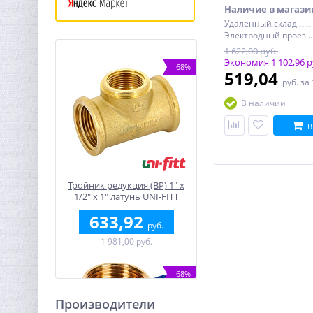
Наличие в магази
Удаленный склад
Электродный проезд, 6с1
1 622,00 руб.
Экономия 1 102,96 р
-68%
519,04
руб.
за
В наличии
В
Тройник редукция (ВР) 1" x
1/2" x 1" латунь UNI-FITT
633,92
руб.
1 981,00 руб.
-68%
Производители