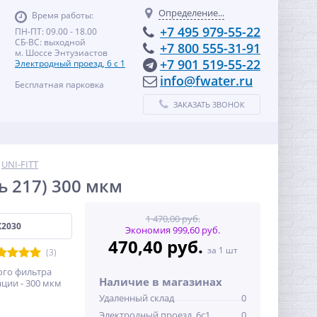
Определение...
Время работы:
+7 495 979-55-22
ПН-ПТ: 09.00 - 18.00
СБ-ВС: выходной
+7 800 555-31-91
м. Шоссе Энтузиастов
+7 901 519-55-22
Электродный проезд, 6 с 1
info@fwater.ru
Бесплатная парковка
ЗАКАЗАТЬ ЗВОНОК
UNI-FITT
ь 217) 300 мкм
1 470,00 руб.
X2030
Экономия 999,60 руб.
470,40 руб.
за 1 шт
(3)
ого фильтра
Наличие в магазинах
ации - 300 мкм
Удаленный склад
0
Электродный проезд, 6с1
0