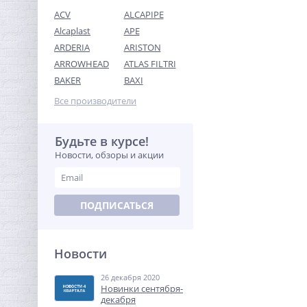
ACV
ALCAPIPE
Alcaplast
APE
ARDERIA
ARISTON
ARROWHEAD
ATLAS FILTRI
Предохранительный
BAKER
BAXI
клапан 3/4х1 ROMMER для
систем водоснабжения 10
Все производители
451,84
бар
руб.
1 412,00 руб.
Будьте в курсе!
Новости, обзоры и акции
-68%
ПОДПИСАТЬСЯ
Новости
26 декабря 2020
Ниппель редукция 1/2" x
Новинки сентября-
3/8" (НР) латунь UNI-FITT
декабря