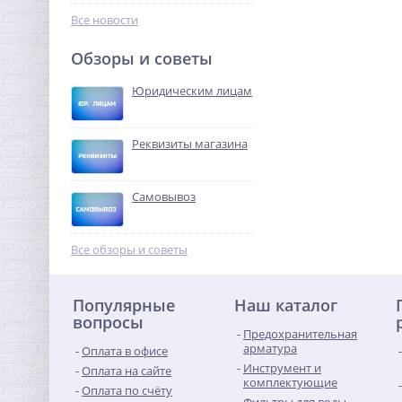
99,84
руб.
Все новости
312,00 руб.
Обзоры и советы
-68%
Юридическим лицам
Реквизиты магазина
Самовывоз
Система контроля
протечек Neptun Bugatti
Все обзоры и советы
ProW 1/2"
7 140,16
руб.
Популярные
Наш каталог
22 313,00 руб.
вопросы
Предохранительная
-68%
арматура
Оплата в офисе
Инструмент и
Оплата на сайте
комплектующие
Оплата по счёту