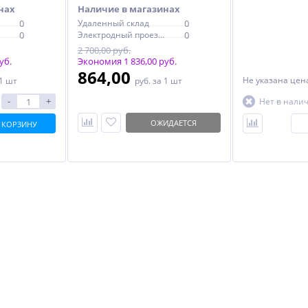
нах
Наличие в магазинах
0
Удаленный склад
0
0
Электродный проезд, 6с1
0
2 700,00 руб.
уб.
Экономия 1 836,00 руб.
864,00
Не указана це
 1 шт
руб.
за 1 шт
-
+
Нет в нали
ОЖИДАЕТСЯ
 КОРЗИНУ