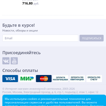
716,80
руб.
Будьте в курсе!
Новости, обзоры и акции
ПОДПИСАТЬСЯ
Присоединяйтесь
Способы оплаты
© Интернет-магазин инженерной сантехники, 2003-2026
Россия, Москва, Электродный проезд, д. 6, стр.1, подъезд 2, этаж 1, офис 12
Информация на сайте не является публичной офертой.
ИНН: 7720553918 КПП: 772001001
Мы используем cookies и рекомендательные технологии для
персонализации сервисов и удобства пользователей. Вы можете
Контакты
Карта сайта
запретить сохранение cookie в настройках своего браузера.
Политика