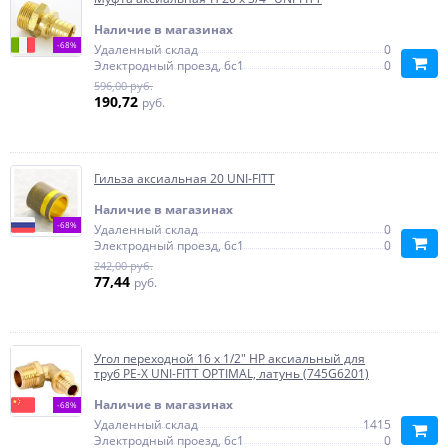
Наличие в магазинах
-68%
Удаленный склад
0
Электродный проезд, 6с1
0
596,00 руб.
190,72
руб.
Гильза аксиальная 20 UNI-FITT
Наличие в магазинах
-68%
Удаленный склад
0
Электродный проезд, 6с1
0
242,00 руб.
77,44
руб.
Угол переходной 16 х 1/2" НР аксиальный для
труб PE-X UNI-FITT OPTIMAL, латунь (745G6201)
Наличие в магазинах
-68%
Удаленный склад
1415
Электродный проезд, 6с1
0