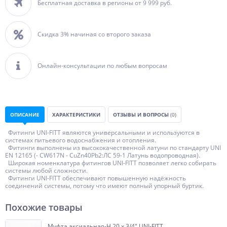
Бесплатная доставка в регионы от 9 999 руб.
Скидка 3% начиная со второго заказа
Онлайн-консультации по любым вопросам
ОПИСАНИЕ
ХАРАКТЕРИСТИКИ
ОТЗЫВЫ И ВОПРОСЫ
(0)
Фитинги UNI-FITT являются универсальными и используются в
системах питьевого водоснабжения и отопления.
Фитинги выполнены из высококачественной латуни по стандарту UNI
EN 12165 (- CW617N - CuZn40Pb2:ЛС 59-1 Латунь водопроводная).
Широкая номенклатура фитингов UNI-FITT позволяет легко собирать
системы любой сложности.
Фитинги UNI-FITT обеспечивают повышенную надёжность
соединений системы, потому что имеют полный упорный буртик.
Похожие товары
Муфта аксиальная-Н 20 х 3/4" UNI-FITT