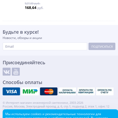
527,00 руб.
168,64
руб.
Будьте в курсе!
Новости, обзоры и акции
ПОДПИСАТЬСЯ
Присоединяйтесь
Способы оплаты
© Интернет-магазин инженерной сантехники, 2003-2026
Россия, Москва, Электродный проезд, д. 6, стр.1, подъезд 2, этаж 1, офис 12
Информация на сайте не является публичной офертой.
ИНН: 7720553918 КПП: 772001001
Мы используем cookies и рекомендательные технологии для
персонализации сервисов и удобства пользователей. Вы можете