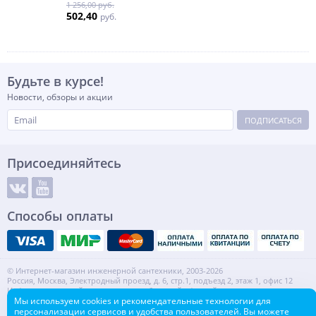
1 256,00 руб.
502,40
руб.
Будьте в курсе!
Новости, обзоры и акции
ПОДПИСАТЬСЯ
Присоединяйтесь
Способы оплаты
© Интернет-магазин инженерной сантехники, 2003-2026
Россия, Москва, Электродный проезд, д. 6, стр.1, подъезд 2, этаж 1, офис 12
Информация на сайте не является публичной офертой.
ИНН: 7720553918 КПП: 772001001
Мы используем cookies и рекомендательные технологии для
персонализации сервисов и удобства пользователей. Вы можете
Контакты
Карта сайта