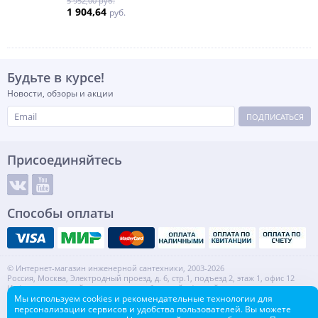
5 952,00 руб.
1 904,64
руб.
Будьте в курсе!
Новости, обзоры и акции
ПОДПИСАТЬСЯ
Присоединяйтесь
Способы оплаты
© Интернет-магазин инженерной сантехники, 2003-2026
Россия, Москва, Электродный проезд, д. 6, стр.1, подъезд 2, этаж 1, офис 12
Информация на сайте не является публичной офертой.
ИНН: 7720553918 КПП: 772001001
Мы используем cookies и рекомендательные технологии для
персонализации сервисов и удобства пользователей. Вы можете
Контакты
Карта сайта