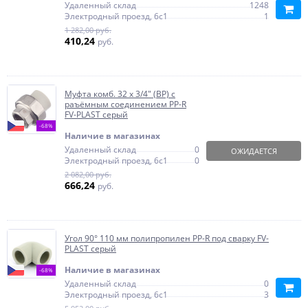
Удаленный склад
1248
Электродный проезд, 6с1
1
1 282,00 руб.
410,24
руб.
Муфта комб. 32 x 3/4" (ВР) с
раъёмным соединением PP-R
FV-PLAST серый
-68%
Наличие в магазинах
Удаленный склад
0
ОЖИДАЕТСЯ
Электродный проезд, 6с1
0
2 082,00 руб.
666,24
руб.
Угол 90° 110 мм полипропилен PP-R под сварку FV-
PLAST серый
Наличие в магазинах
-68%
Удаленный склад
0
Электродный проезд, 6с1
3