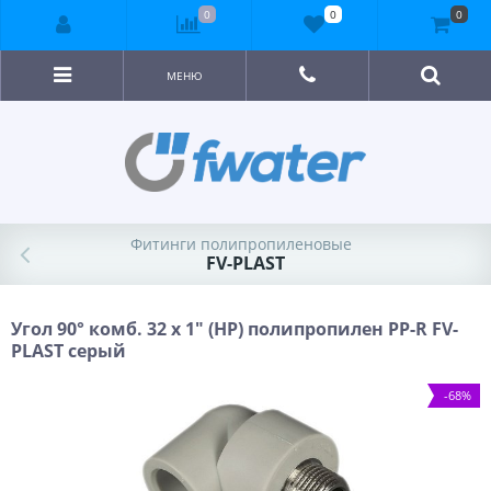
0
0
0
МЕНЮ
Фитинги полипропиленовые
FV-PLAST
Угол 90° комб. 32 х 1" (НР) полипропилен PP-R FV-
PLAST серый
-68%