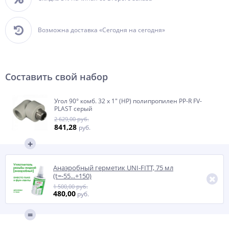
Возможна доставка «Сегодня на сегодня»
Составить свой набор
Угол 90° комб. 32 х 1" (НР) полипропилен PP-R FV-
PLAST серый
2 629,00 руб.
841,28
руб.
Анаэробный герметик UNI-FITT, 75 мл
(t=-55...+150)
1 500,00 руб.
480,00
руб.