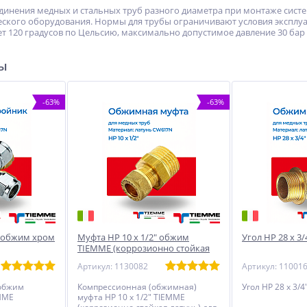
инения медных и стальных труб разного диаметра при монтаже систе
еского оборудования. Нормы для трубы ограничивают условия экспл
т 120 градусов по Цельсию, максимально допустимое давление 30 бар (
ры
-63%
-63%
2 обжим хром
Муфта НР 10 x 1/2" обжим
Угол НР 28 x 3
TIEMME (коррозионно стойкая
латунь)
Артикул: 1130082
Артикул: 11001
 обжим
Компрессионная (обжимная)
Угол НР 28 x 3/
MME
муфта НР 10 x 1/2" TIEMME