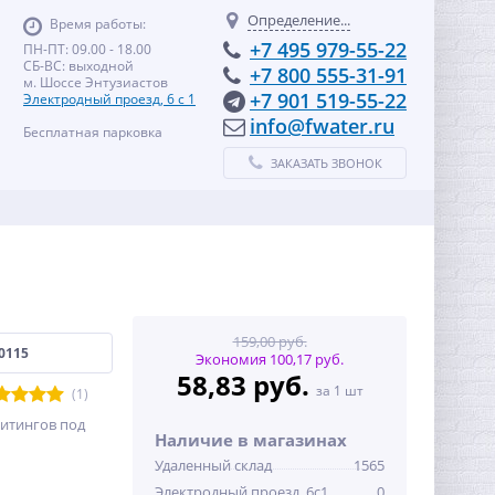
Определение...
Время работы:
+7 495 979-55-22
ПН-ПТ: 09.00 - 18.00
СБ-ВС: выходной
+7 800 555-31-91
м. Шоссе Энтузиастов
+7 901 519-55-22
Электродный проезд, 6 с 1
info@fwater.ru
Бесплатная парковка
ЗАКАЗАТЬ ЗВОНОК
159,00 руб.
0115
Экономия 100,17 руб.
58,83 руб.
за 1 шт
(1)
фитингов под
Наличие в магазинах
Удаленный склад
1565
Электродный проезд, 6с1
0