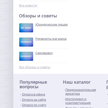
323,84
руб.
Все новости
1 012,00 руб.
Обзоры и советы
-68%
Юридическим лицам
Реквизиты магазина
Самовывоз
Тройник резьбовой (ВР)
1"1/2 латунь UNI-FITT
Все обзоры и советы
1 234,56
руб.
Популярные
Наш каталог
3 858,00 руб.
вопросы
Предохранительная
-68%
арматура
Оплата в офисе
Инструмент и
Оплата на сайте
комплектующие
Оплата по счёту