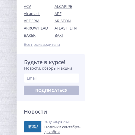
ACV
ALCAPIPE
Alcaplast
APE
ARDERIA
ARISTON
ARROWHEAD
ATLAS FILTRI
Ниппель редукция 1"1/4 x
BAKER
BAXI
1" (НР) никель UNI-FITT
Все производители
387,20
руб.
1 210,00 руб.
Будьте в курсе!
Новости, обзоры и акции
-68%
ПОДПИСАТЬСЯ
Новости
26 декабря 2020
Предохранительный
Новинки сентября-
клапан 1/2 x3/4 ROMMER
декабря
для отопления 3 бар