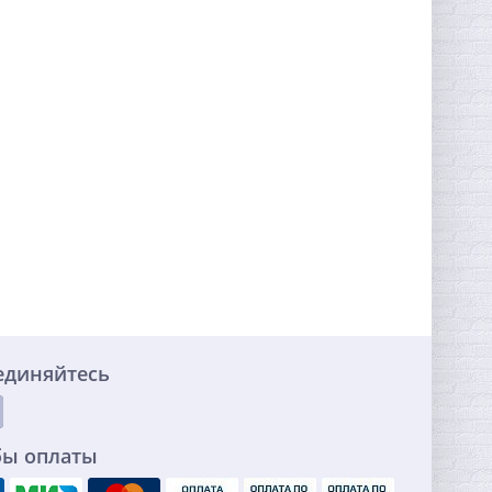
единяйтесь
бы оплаты