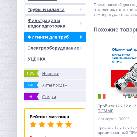
Применяемый для соед
Трубы и шланги
отопления, сантехнич
температура составляе
Фильтрация и
водоподготовка
Похожие това
Фитинги для труб
Электрооборудование
УЦЕНКА
Новинки
NEW
Хиты продаж
ХИТ
Скидки
%
Тройник 12 х 12 х 1
TIEMME
Артикул: 1130008
Тройник 12 х 12 х 12
хромированный TIE