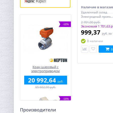
Наличие в магази
Удаленный склад
Электродный проезд, 6с1
2 701,00 руб.
-68%
Экономия 1 701,63 р
999,37
руб.
за
В наличии
В
Кран шаровый с
электроприводом
BugattiPro 220В 2"
20 992,64
руб.
65 602,00 руб.
-68%
Производители