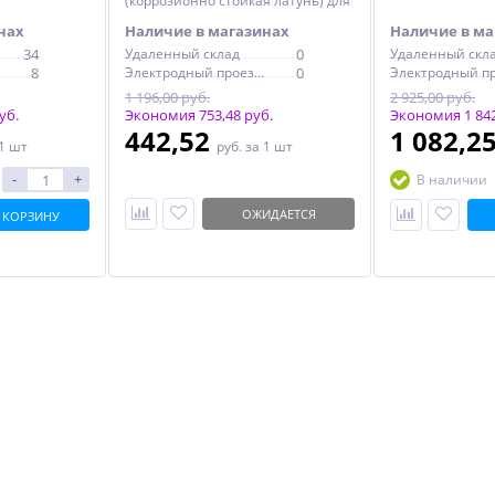
(коррозионно стойкая латунь) для
медных труб
нах
Наличие в магазинах
Наличие в ма
34
Удаленный склад
0
Удаленный скл
8
Электродный проезд, 6с1
0
1 196,00 руб.
2 925,00 руб.
уб.
Экономия 753,48 руб.
Экономия 1 842
442,52
1 082,2
 1 шт
руб.
за 1 шт
-
+
В наличии
ОЖИДАЕТСЯ
 КОРЗИНУ