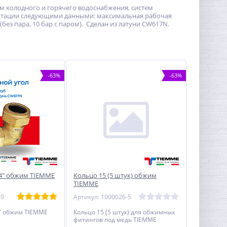
м холодного и горячего водоснабжения, систем
уатации следующими данными: максимальная рабочая
без пара, 10 бар с паром). Сделан из латуни CW617N.
-63%
-63%
/4" обжим TIEMME
Кольцо 15 (5 штук) обжим
TIEMME
69
Артикул: 1000026-5
4" обжим TIEMME
Кольцо 15 (5 штук) для обжимных
фитингов под медь TIEMME