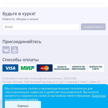
Будьте в курсе!
Новости, обзоры и акции
ПОДПИСАТЬСЯ
Присоединяйтесь
Способы оплаты
© Интернет-магазин инженерной сантехники, 2003-2026
Россия, Москва, Электродный проезд, д. 6, стр.1, подъезд 2, этаж 1, офис 12
Информация на сайте не является публичной офертой.
Мы используем cookies и рекомендательные технологии для
ИНН: 7720553918 КПП: 772001001
персонализации сервисов и удобства пользователей. Вы можете
Контакты
Карта сайта
запретить сохранение cookie в настройках своего браузера.
Политика
использования cookies.
Хорошо