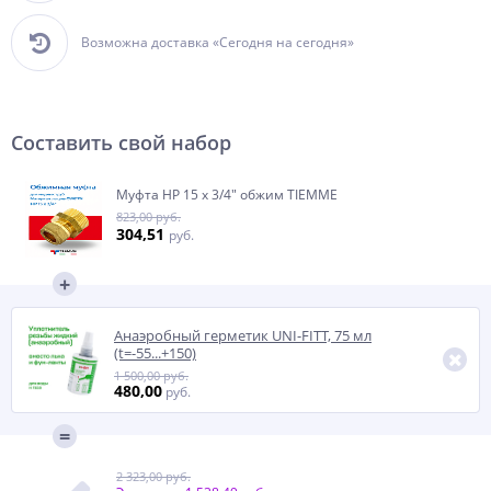
Возможна доставка «Сегодня на сегодня»
Составить свой набор
Муфта НР 15 x 3/4" обжим TIEMME
823,00 руб.
304,51
руб.
Анаэробный герметик UNI-FITT, 75 мл
(t=-55...+150)
1 500,00 руб.
480,00
руб.
2 323,00 руб.