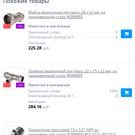
Похожие товары
Муфта переходная под пресс 28 x 22 мм, из
нержавеющей стали ROMMER
Наличие в магазинах
-68%
Удаленный склад
0
Электродный проезд, 6с1
0
704,00 руб.
225,28
руб.
Тройник переходной под пресс 22 x 15 x 22 мм, из
нержавеющей стали ROMMER
Наличие в магазинах
-68%
Удаленный склад
2340
Электродный проезд, 6с1
0
888,00 руб.
284,16
руб.
Переходник прессовой 15 x 1/2" (НР) из
нержавеющей стали ROMMER (RSS-1021-001512)