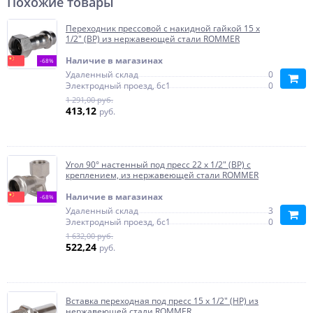
Похожие товары
Переходник прессовой с накидной гайкой 15 x
1/2" (ВР) из нержавеющей стали ROMMER
Наличие в магазинах
-68%
Удаленный склад
0
Электродный проезд, 6с1
0
1 291,00 руб.
413,12
руб.
Угол 90° настенный под пресс 22 x 1/2" (ВР) с
креплением, из нержавеющей стали ROMMER
Наличие в магазинах
-68%
Удаленный склад
3
Электродный проезд, 6с1
0
1 632,00 руб.
522,24
руб.
Вставка переходная под пресс 15 x 1/2" (НР) из
нержавеющей стали ROMMER