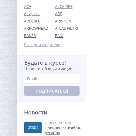
ACV
ALCAPIPE
Alcaplast
APE
ARDERIA
ARISTON
ARROWHEAD
ATLAS FILTRI
Футорка редукционная
BAKER
BAXI
1"1/4 x 1" НВ латунь UNI-
FITT
Все производители
276,80
руб.
865,00 руб.
Будьте в курсе!
Новости, обзоры и акции
-68%
ПОДПИСАТЬСЯ
Новости
26 декабря 2020
Муфта редукция 3/4" x 1/2"
Новинки сентября-
(ВР) латунь UNI-FITT
декабря