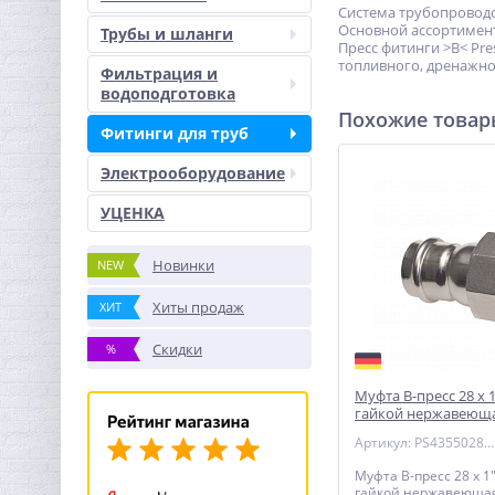
Система трубопроводо
Основной ассортимент
Трубы и шланги
Пресс фитинги >B< Pr
топливного, дренажно
Фильтрация и
водоподготовка
Похожие това
Фитинги для труб
Электрооборудование
УЦЕНКА
Новинки
NEW
Хиты продаж
ХИТ
Скидки
%
Муфта В-пресс 28 x 
гайкой нержавеюща
Артикул: PS43550280800
Муфта В-пресс 28 x 1
гайкой нержавеющая