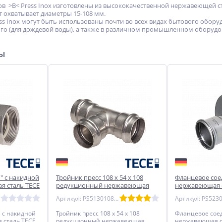
в >B< Press Inox изготовлены из высококачественной нержавеющей ста
 охватывает диаметры 15-108 мм.
ess Inox могут быть использованы почти во всех видах бытового обор
го (для дождевой воды), а также в различном промышленном оборудо
ры
1" с накидной
Тройник пресс 108 х 54 х 108
Фланцевое сое
я сталь TECE
редукционный нержавеющая
нержавеющая с
сталь TECE
Артикул: PS513010854108
" с накидной
Тройник пресс 108 х 54 х 108
Фланцевое сое
 сталь TECE
редукционный нержавеющая
нержавеющая с