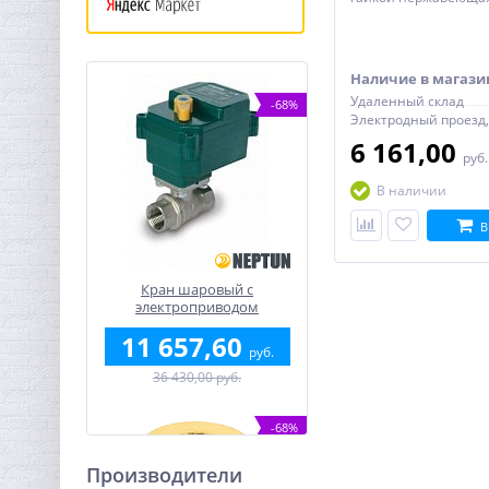
Наличие в магази
Удаленный склад
-68%
6 161,00
руб
В наличии
В
Кран шаровый с
электроприводом
BugattiPro 12В 1"
11 657,60
руб.
36 430,00 руб.
-68%
Производители