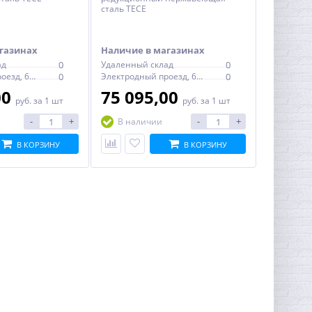
сталь TECE
газинах
Наличие в магазинах
ад
0
Удаленный склад
0
Электродный проезд, 6с1
0
Электродный проезд, 6с1
0
00
75 095,00
руб.
за 1 шт
руб.
за 1 шт
-
+
-
+
В наличии
В КОРЗИНУ
В КОРЗИНУ