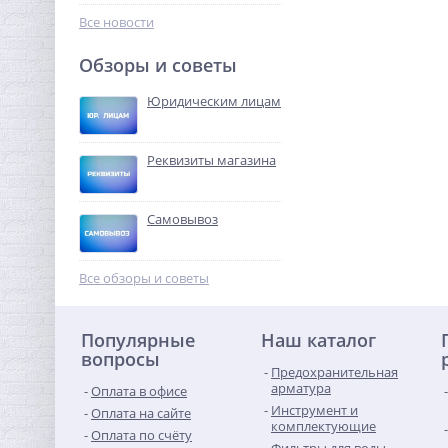
172,80
руб.
Все новости
540,00 руб.
Обзоры и советы
-68%
Юридическим лицам
Реквизиты магазина
Самовывоз
Бочонок резьбовой (НР)
1/2" x 80 мм UNI-FITT
Все обзоры и советы
293,44
руб.
Популярные
Наш каталог
917,00 руб.
вопросы
Предохранительная
-68%
арматура
Оплата в офисе
Инструмент и
Оплата на сайте
комплектующие
Оплата по счёту