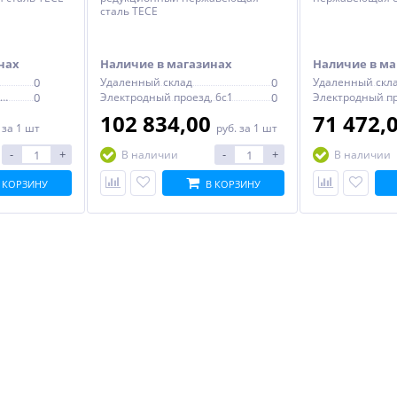
сталь TECE
нах
Наличие в магазинах
Наличие в ма
0
Удаленный склад
0
Удаленный скл
Электродный проезд, 6с1
0
Электродный проезд, 6с1
0
102 834,00
71 472,
.
за 1 шт
руб.
за 1 шт
-
+
-
+
В наличии
В наличии
 КОРЗИНУ
В КОРЗИНУ