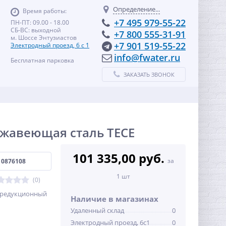
Определение...
Время работы:
+7 495 979-55-22
ПН-ПТ: 09.00 - 18.00
СБ-ВС: выходной
+7 800 555-31-91
м. Шоссе Энтузиастов
+7 901 519-55-22
Электродный проезд, 6 с 1
info@fwater.ru
Бесплатная парковка
ЗАКАЗАТЬ ЗВОНОК
ржавеющая сталь TECE
101 335,00 руб.
за
10876108
1 шт
(0)
8 редукционный
Наличие в магазинах
Удаленный склад
0
Электродный проезд, 6с1
0