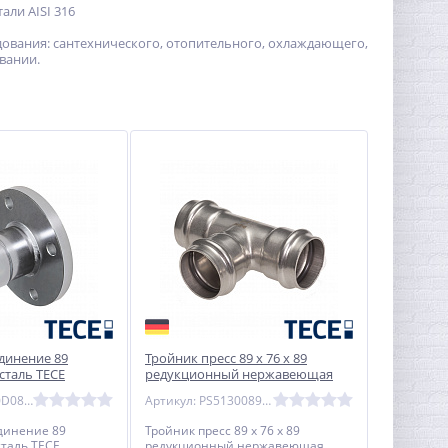
ли AISI 316
удования: сантехнического, отопительного, охлаждающего,
вании.
динение 89
Тройник пресс 89 х 76 х 89
таль TECE
редукционный нержавеющая
сталь TECE
Артикул: PS5230D0890000
Артикул: PS51300897689
динение 89
Тройник пресс 89 х 76 х 89
таль TECE
редукционный нержавеющая