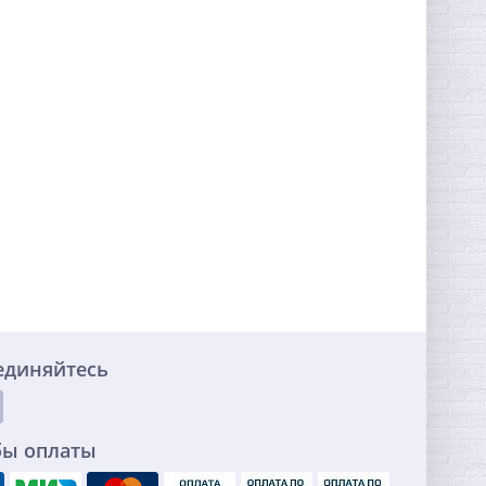
единяйтесь
бы оплаты