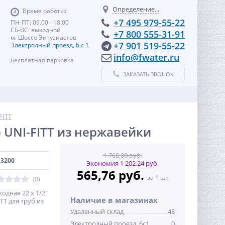
Определение...
Время работы:
+7 495 979-55-22
ПН-ПТ: 09.00 - 18.00
СБ-ВС: выходной
+7 800 555-31-91
м. Шоссе Энтузиастов
+7 901 519-55-22
Электродный проезд, 6 с 1
info@fwater.ru
Бесплатная парковка
ЗАКАЗАТЬ ЗВОНОК
FITT
) UNI-FITT из нержавейки
1 768,00 руб.
S3200
Экономия 1 202,24 руб.
565,76 руб.
за 1 шт
(0)
одная 22 х 1/2"
Наличие в магазинах
TT для труб из
Удаленный склад
48
Электродный проезд, 6с1
0