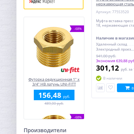
нержавеющая сталь 
Артикул: 775S3520
Муфта-вставка пресс 
18, нержавеющая ст
-68%
Наличие в магази
Удаленный склад
Электродный проезд, 6с1
941,00 руб.
Экономия 639,88 ру
301,12
руб.
за
В наличии
Футорка редукционная 1" x
3/4" НВ латунь UNI-FITT
В
156,48
руб.
489,00 руб.
-68%
Производители