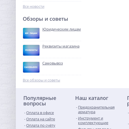
144,96
руб.
Все новости
453,00 руб.
Обзоры и советы
-68%
Юридическим лицам
Реквизиты магазина
Самовывоз
Модуль расширения
Neptun Smart RS485
Все обзоры и советы
6 035,84
руб.
Популярные
Наш каталог
18 862,00 руб.
вопросы
Предохранительная
-68%
арматура
Оплата в офисе
Инструмент и
Оплата на сайте
комплектующие
Оплата по счёту