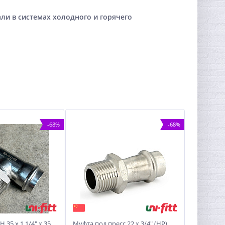
ли в системах холодного и горячего
-68%
-68%
 35 х 1 1/4" х 35,
Муфта под пресс 22 х 3/4" (НР)