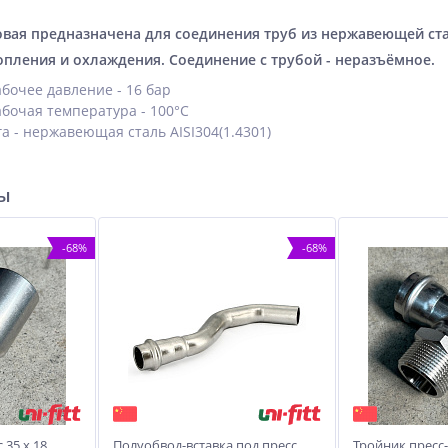
овая предназначена для соединения труб из нержавеющей ста
опления и охлаждения. Соединение с трубой - неразъёмное.
бочее давление - 16 бар
бочая температура - 100°С
 - нержавеющая сталь AISI304(1.4301)
ры
-68%
-68%
35 х 18,
Полуобвод-вставка под пресс
Тройник пресс-Н