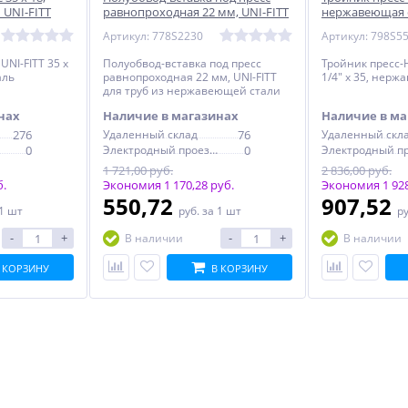
UNI-FITT
равнопроходная 22 мм, UNI-FITT
нержавеющая с
из нержавейки
Артикул: 778S2230
Артикул: 798S5
UNI-FITT 35 х
Полуобвод-вставка под пресс
Тройник пресс-Н
аль
равнопроходная 22 мм, UNI-FITT
1/4" х 35, нер
для труб из нержавеющей стали
нах
Наличие в магазинах
Наличие в ма
276
Удаленный склад
76
Удаленный скл
0
Электродный проезд, 6с1
0
1 721,00 руб.
2 836,00 руб.
б.
Экономия 1 170,28 руб.
Экономия 1 928
550,72
907,52
 1 шт
руб.
за 1 шт
р
-
+
-
+
В наличии
В наличии
 КОРЗИНУ
В КОРЗИНУ