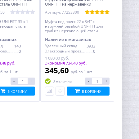
таль UNI-FITT
UNI-FITT из нержавейки
550
Артикул: 772S3300
 UNI-FITT 35 х 1
Муфта под пресс 22 х 3/4" с
жавеющая сталь
наружней резьбой UNI-FITT для
труб из нержавеющей стали
газинах
Наличие в магазинах
ад
140
Удаленный склад
3932
Электродный проезд, 6с1
0
Электродный проезд, 6с1
0
1 080,00 руб.
,48 руб.
Экономия 734,40 руб.
345,60
уб.
за 1 шт
руб.
за 1 шт
-
+
-
+
В наличии
В КОРЗИНУ
В КОРЗИНУ