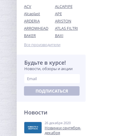
ACV
ALCAPIPE
Alcaplast
APE
ARDERIA
ARISTON
ARROWHEAD
ATLAS FILTRI
Тройник резьбовой (ВР)
BAKER
BAXI
3/4" латунь UNI-FITT
Все производители
336,96
руб.
1 053,00 руб.
Будьте в курсе!
Новости, обзоры и акции
-68%
ПОДПИСАТЬСЯ
Новости
26 декабря 2020
Муфта резьбовая 1/2" x
Новинки сентября-
1/2" (ВР) никель UNI-FITT
декабря