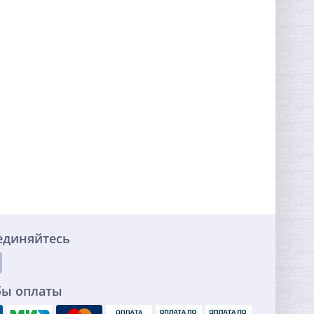
единяйтесь
бы оплаты