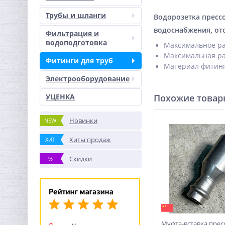
Трубы и шланги
Водорозетка пресс
водоснабжения, от
Фильтрация и
водоподготовка
Максимальное ра
Максимальная ра
Фитинги для труб
Материал фитинга
Электрооборудование
УЦЕНКА
Похожие това
Новинки
NEW
Хиты продаж
ХИТ
Скидки
%
Муфта-вставка пресс 