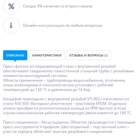
Скидка 3% начиная со второго заказа
Онлайн-консультации по любым вопросам
ОПИСАНИЕ
ХАРАКТЕРИСТИКИ
ОТЗЫВЫ И ВОПРОСЫ
(0)
Пресс-фитинг из нержавеющей стали с внутренней резьбой
обеспечивает соединение тонкостенной стальной трубы с резьбовым
элементом монтируемой системы.
Область применения – трубопроводы водоснабжения, отопления,
иные инженерные и технологические установки с рабочей
температурой до 120 °С и давлением до 16 бар.
Концевой переходник с внутренней резьбой VTi.902.l изготовлен из
стали AISI 304. Материал уплотнения – эластомер EPDM. Отдельно
можно приобрести уплотнительные кольца из FPM (витон); в этом
случае максимальная рабочая температура увеличивается до 140 °С.
Пресс-соединение – бесштуцерное. Обжатие производится с помощью
пресс-инструмента V-профиля. Шестигранный – под гаечный ключ –
участок корпуса облегчает монтаж резьбового соединения