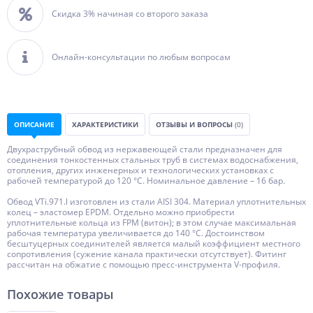
Скидка 3% начиная со второго заказа
Онлайн-консультации по любым вопросам
ОПИСАНИЕ
ХАРАКТЕРИСТИКИ
ОТЗЫВЫ И ВОПРОСЫ
(0)
Двухраструбный обвод из нержавеющей стали предназначен для
соединения тонкостенных стальных труб в системах водоснабжения,
отопления, других инженерных и технологических установках с
рабочей температурой до 120 °С. Номинальное давление – 16 бар.
Обвод VTi.971.l изготовлен из стали AISI 304. Материал уплотнительных
колец – эластомер EPDM. Отдельно можно приобрести
уплотнительные кольца из FPM (витон); в этом случае максимальная
рабочая температура увеличивается до 140 °С. Достоинством
бесштуцерных соединителей является малый коэффициент местного
сопротивления (сужение канала практически отсутствует). Фитинг
рассчитан на обжатие с помощью пресс-инструмента V-профиля.
Похожие товары