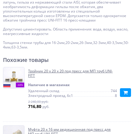
латунь, гильза из нержавеющей стали AISI, которая обеспечивает
необратимость деформации гильзы после обжатия, два
уплотнительных кольца изготовлены из специальной
высокотемпературной смеси EPDM. Допускается только однократное
обжатие тройника пресс UNI-FITT 16 пресс-клещами
Допустимо цементировать. Область применения: вода, воздух, масло,
неагрессивные жидкости
Толщина стенки трубы для 16-2мм,20-2мм,26-3мм,32-3мм,40-3,5мм,50-
4мм,63-3,5мм.
Похожие товары
Тройник 20 x 20 x 20 под пресс для МП труб UNI-
FITT
Наличие в магазинах
-68%
Удаленный склад
744
Электродный проезд, 6с1
8
2 240,00 руб.
716,80
руб.
Муфта 20 x 16 мм редукционная под пресс для
МП труб UNI-FITT