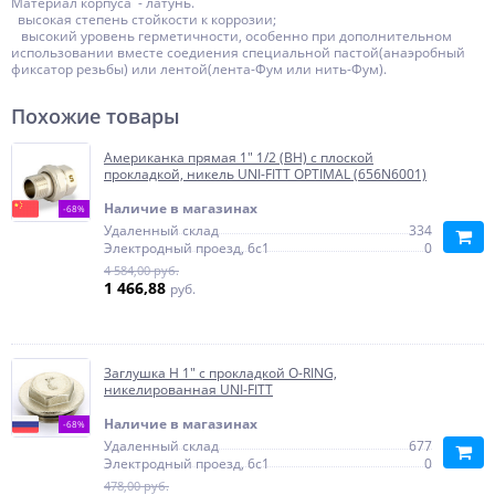
Материал корпуса - латунь.
высокая степень стойкости к коррозии;
высокий уровень герметичности, особенно при дополнительном
использовании вместе соедиения специальной пастой(анаэробный
фиксатор резьбы) или лентой(лента-Фум или нить-Фум).
Похожие товары
Американка прямая 1" 1/2 (ВН) с плоской
прокладкой, никель UNI-FITT OPTIMAL (656N6001)
Наличие в магазинах
-68%
Удаленный склад
334
Электродный проезд, 6с1
0
4 584,00 руб.
1 466,88
руб.
Заглушка Н 1" с прокладкой O-RING,
никелированная UNI-FITT
Наличие в магазинах
-68%
Удаленный склад
677
Электродный проезд, 6с1
0
478,00 руб.