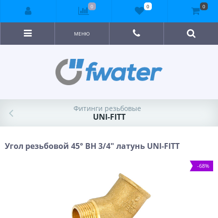
0
0
0
МЕНЮ
Фитинги резьбовые
UNI-FITT
Угол резьбовой 45° ВН 3/4" латунь UNI-FITT
-68%