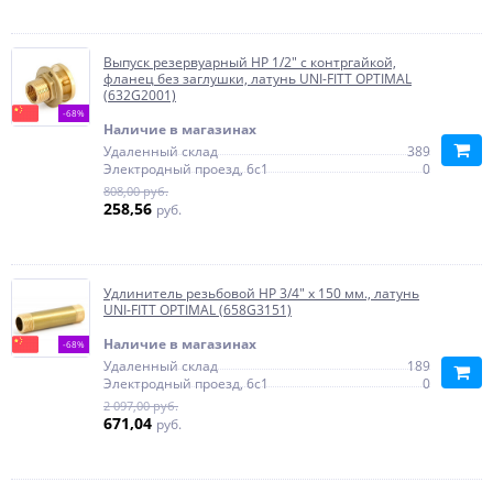
Выпуск резервуарный НР 1/2" с контргайкой,
фланец без заглушки, латунь UNI-FITT OPTIMAL
(632G2001)
-68%
Наличие в магазинах
Удаленный склад
389
Электродный проезд, 6с1
0
808,00 руб.
258,56
руб.
Удлинитель резьбовой НР 3/4" x 150 мм., латунь
UNI-FITT OPTIMAL (658G3151)
Наличие в магазинах
-68%
Удаленный склад
189
Электродный проезд, 6с1
0
2 097,00 руб.
671,04
руб.