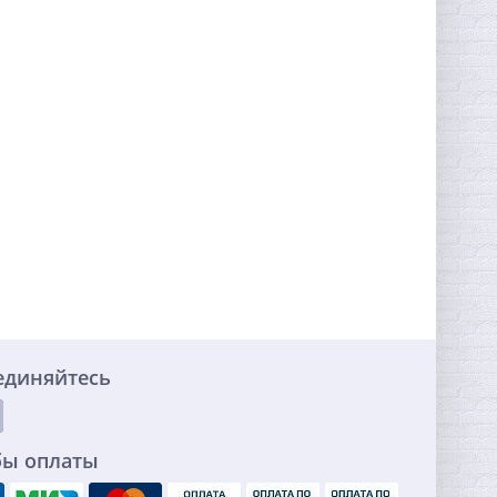
единяйтесь
бы оплаты