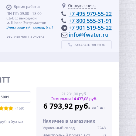
Определение...
Время работы:
+7 495 979-55-22
ПН-ПТ: 09.00 - 18.00
СБ-ВС: выходной
+7 800 555-31-91
м. Шоссе Энтузиастов
+7 901 519-55-22
Электродный проезд, 6 с 1
info@fwater.ru
Бесплатная парковка
ЗАКАЗАТЬ ЗВОНОК
ITT
21 231,00 руб.
P5001
Экономия 14 437,08 руб.
6 793,92 руб.
за 1 шт
(169)
Наличие в магазинах
руб в бухтах
Удаленный склад
2248
Электродный проезд, 6с1
0