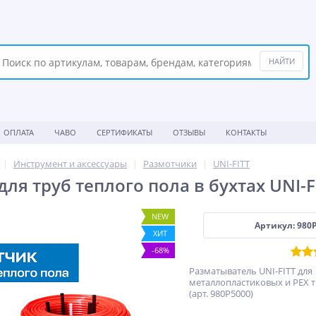
ОПЛАТА
ЧАВО
СЕРТИФИКАТЫ
ОТЗЫВЫ
КОНТАКТЫ
Инструмент и аксессуары
Размотчики
UNI-FITT
ля труб теплого пола в бухтах UNI-F
NEW
Артикул: 980
ХИТ
-68%
Разматыватель UNI-FITT для
металлопластиковых и PEX т
(арт. 980P5000)