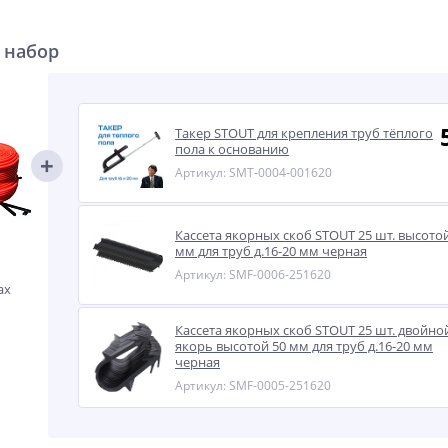
 набор
Такер STOUT для крепления труб тёплого
пола к основанию
Артикул: SMT-0004-001620
Кассета якорных скоб STOUT 25 шт. высото
мм для труб д.16-20 мм черная
Артикул: SMF-0006-251620
ах
Кассета якорных скоб STOUT 25 шт. двойно
якорь высотой 50 мм для труб д.16-20 мм
черная
Артикул: SMF-0005-251620