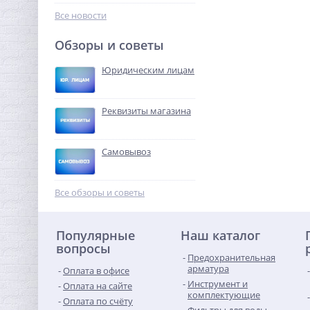
16 325,12
руб.
Все новости
51 016,00 руб.
Обзоры и советы
-68%
Юридическим лицам
Реквизиты магазина
Самовывоз
Предохранительный
клапан 1/2х3/4 ROMMER
Все обзоры и советы
для систем водоснабжения
323,84
10 бар
руб.
Популярные
Наш каталог
1 012,00 руб.
вопросы
Предохранительная
-68%
арматура
Оплата в офисе
Инструмент и
Оплата на сайте
комплектующие
Оплата по счёту