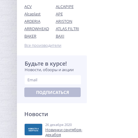
ACV
ALCAPIPE
Alcaplast
APE
ARDERIA
ARISTON
ARROWHEAD
ATLAS FILTRI
Переходник резьбовой
BAKER
BAXI
3/4" x 1/2" ВН латунь UNI-
FITT
Все производители
154,24
руб.
482,00 руб.
Будьте в курсе!
Новости, обзоры и акции
-68%
ПОДПИСАТЬСЯ
Новости
26 декабря 2020
Кран шаровый с
Новинки сентября-
электроприводом
декабря
BugattiPro 220В 1"1/2