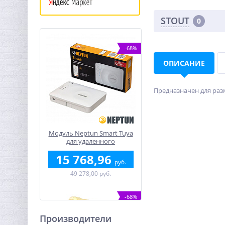
STOUT
0
-68%
ОПИСАНИЕ
Предназначен для разм
Модуль Neptun Smart Tuya
для удаленного
управления
15 768,96
руб.
49 278,00 руб.
-68%
Производители