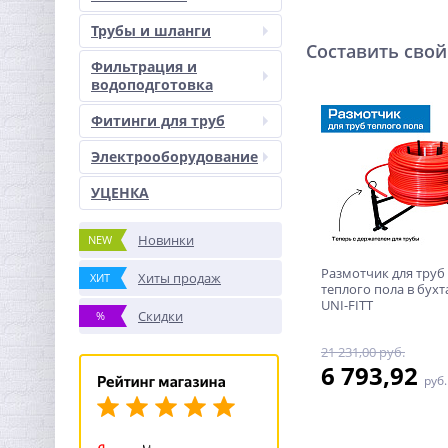
Трубы и шланги
Составить свой
Фильтрация и
водоподготовка
Фитинги для труб
Электрооборудование
УЦЕНКА
Новинки
NEW
Размотчик для труб
Хиты продаж
ХИТ
теплого пола в бухт
UNI-FITT
Скидки
%
21 231,00 руб.
6 793,92
руб.