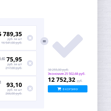
5 789,35
руб.
за шт
16 541,00 руб.
75,95
й 40
руб.
за шт
217,00 руб.
38 255,00 руб.
Экономия
25 502,68 руб.
12 752,32
руб.
й
93,10
В КОРЗИНУ
руб.
за шт
266,00 руб.