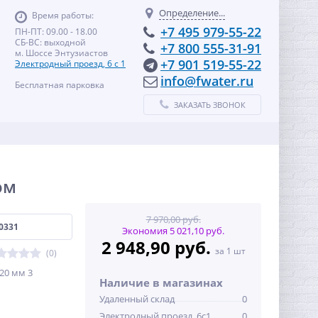
Определение...
Время работы:
+7 495 979-55-22
ПН-ПТ: 09.00 - 18.00
СБ-ВС: выходной
+7 800 555-31-91
м. Шоссе Энтузиастов
+7 901 519-55-22
Электродный проезд, 6 с 1
info@fwater.ru
Бесплатная парковка
ЗАКАЗАТЬ ЗВОНОК
ом
7 970,00 руб.
0331
Экономия 5 021,10 руб.
2 948,90 руб.
за 1 шт
(0)
20 мм 3
Наличие в магазинах
Удаленный склад
0
Электродный проезд, 6с1
0