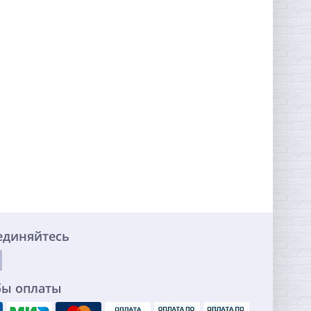
единяйтесь
бы оплаты