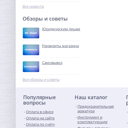
37 018,88
руб.
Все новости
115 684,00 руб.
Обзоры и советы
-68%
Юридическим лицам
Реквизиты магазина
Самовывоз
Муфта резьбовая 3/8" x
3/8" (ВР) латунь UNI-FITT
Все обзоры и советы
135,68
руб.
Популярные
Наш каталог
424,00 руб.
вопросы
Предохранительная
-68%
арматура
Оплата в офисе
Инструмент и
Оплата на сайте
комплектующие
Оплата по счёту