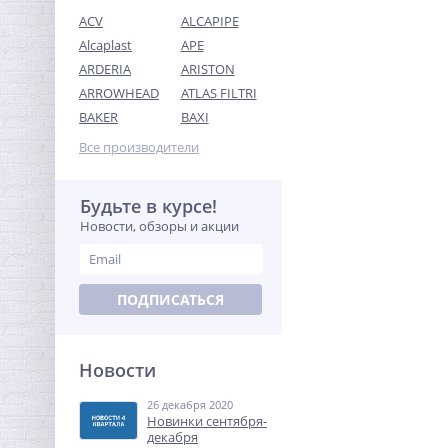
ACV
ALCAPIPE
Alcaplast
APE
ARDERIA
ARISTON
ARROWHEAD
ATLAS FILTRI
Американка с плоской
BAKER
BAXI
прокладкой 1" x 1" ВН
латунь UNI-FITT
Все производители
735,68
руб.
2 299,00 руб.
Будьте в курсе!
Новости, обзоры и акции
-68%
ПОДПИСАТЬСЯ
Новости
26 декабря 2020
Система контроля
Новинки сентября-
протечек Neptun Bugatti
декабря
Smart Tuya 1/2"