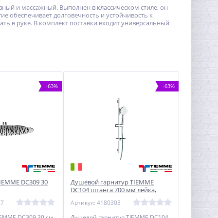
ный и массажный. Выполнен в классическом стиле, он
е обеспечивает долговечность и устойчивость к
ть в руке. В комплект поставки входит универсальный
-63%
-63%
IEMME DC309 30
Душевой гарнитур TIEMME
DC104 штанга 700 мм лейка,
шланг 150 см, мыльница, хром
27
Артикул: 4180303
EMME DC309 30 см,
Душевой гарнитур TIEMME DC104