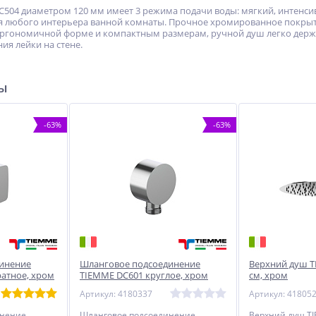
504 диаметром 120 мм имеет 3 режима подачи воды: мягкий, интенсив
я любого интерьера ванной комнаты. Прочное хромированное покрыти
эргономичной форме и компактным размерам, ручной душ легко держа
ия лейки на стене.
ры
-63%
-63%
инение
Шланговое подсоединение
Верхний душ T
атное, хром
TIEMME DC601 круглое, хром
см, хром
Артикул: 4180337
Артикул: 41805
инение
Шланговое подсоединение
Верхний душ TI