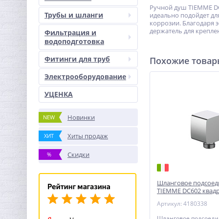
Ручной душ TIEMME DC
Трубы и шланги
идеально подойдет дл
коррозии. Благодаря 
держатель для креплен
Фильтрация и
водоподготовка
Фитинги для труб
Похожие това
Электрооборудование
УЦЕНКА
Новинки
NEW
Хиты продаж
ХИТ
Скидки
%
Шланговое подсоед
TIEMME DC602 квадр
Артикул: 4180338
Шланговое подсоед