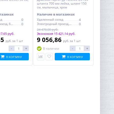
штанга 700 мм лейка, шланг 150
см, мыльница, хром
газинах
Наличие в магазинах
ад
0
Удаленный склад
4
Электродный проезд, 6с1
0
Электродный проезд, 6с1
0
24 478,00 руб.
7,65 руб.
Экономия 15 421,14 руб.
35
9 056,86
руб.
за 1 шт
руб.
за 1 шт
-
+
-
+
В наличии
В КОРЗИНУ
В КОРЗИНУ