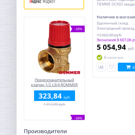
TIEMME DC602 квадр
Наличие в магази
Удаленный склад
-68%
13 662,00 руб.
Экономия 8 607,06 р
5 054,94
руб
В наличии
В
Предохранительный
клапан 1/2 x3/4 ROMMER
для отопления 2,5 бар
323,84
руб.
1 012,00 руб.
-68%
Производители