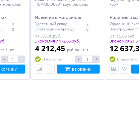
атное, хром
TIEMME DC601 круглое, хром
хром
нах
Наличие в магазинах
Наличие в ма
0
Удаленный склад
2
Удаленный скл
Электродный проезд, 6с1
0
Электродный проезд, 6с1
0
11 385,00 руб.
34 155,00 руб.
уб.
Экономия 7 172,55 руб.
Экономия 21 51
4 212,45
12 637,
.
за 1 шт
руб.
за 1 шт
-
+
-
+
В наличии
В наличии
 КОРЗИНУ
В КОРЗИНУ